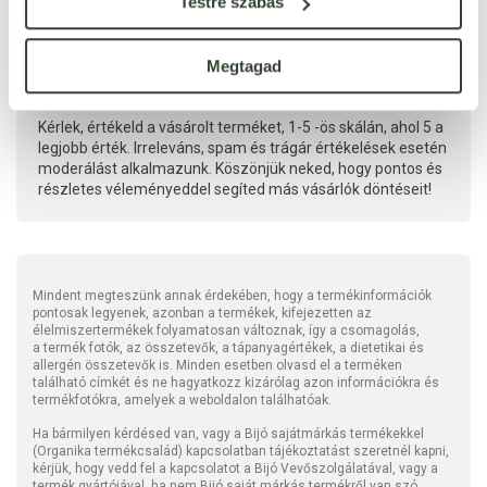
Testre szabás
Megtagad
Kérlek, értékeld a vásárolt terméket, 1-5 -ös skálán, ahol 5 a
legjobb érték. Irreleváns, spam és trágár értékelések esetén
moderálást alkalmazunk. Köszönjük neked, hogy pontos és
részletes véleményeddel segíted más vásárlók döntéseit!
Mindent megteszünk annak érdekében, hogy a termékinformációk
pontosak legyenek, azonban a termékek, kifejezetten az
élelmiszertermékek folyamatosan változnak, így a csomagolás,
a termék fotók, az összetevők, a tápanyagértékek, a dietetikai és
allergén összetevők is. Minden esetben olvasd el a terméken
található címkét és ne hagyatkozz kizárólag azon információkra és
termékfotókra, amelyek a weboldalon találhatóak.
Ha bármilyen kérdésed van, vagy a Bijó sajátmárkás termékekkel
(Organika termékcsalád) kapcsolatban tájékoztatást szeretnél kapni,
kérjük, hogy vedd fel a kapcsolatot a Bijó Vevőszolgálatával, vagy a
termék gyártójával, ha nem Bijó saját márkás termékről van szó.