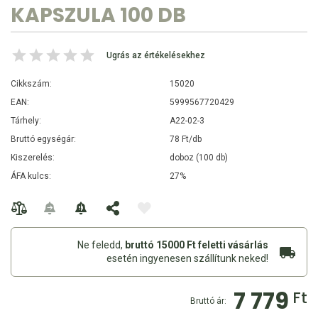
KAPSZULA 100 DB
Ugrás az értékelésekhez
Cikkszám:
15020
EAN:
5999567720429
Tárhely:
A22-02-3
Bruttó egységár:
78 Ft/db
Kiszerelés:
doboz (100 db)
ÁFA kulcs:
27%
Ne feledd,
bruttó 15000 Ft feletti vásárlás
esetén ingyenesen szállítunk neked!
7 779
Ft
Bruttó ár: