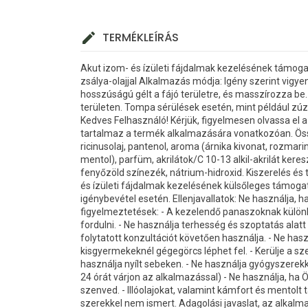
TERMÉKLEÍRÁS
Akut izom- és ízületi fájdalmak kezelésének támogat
zsálya-olajjal Alkalmazás módja: Igény szerint vigy
hosszúságú gélt a fájó területre, és masszírozza be
területen. Tompa sérülések esetén, mint például zú
Kedves Felhasználó! Kérjük, figyelmesen olvassa el a
tartalmaz a termék alkalmazására vonatkozóan. Össz
ricinusolaj, pantenol, aroma (árnika kivonat, rozmaring
mentol), parfüm, akrilátok/C 10-13 alkil-akrilát keresz
fenyőzöld színezék, nátrium-hidroxid. Kiszerelés és t
és ízületi fájdalmak kezelésének külsőleges támoga
igénybevétel esetén. Ellenjavallatok: Ne használja,
figyelmeztetések: - A kezelendő panaszoknak különbö
fordulni. - Ne használja terhesség és szoptatás ala
folytatott konzultációt követően használja. - Ne hasz
kisgyermekeknél gégegörcs léphet fel. - Kerülje a sz
használja nyílt sebeken. - Ne használja gyógyszerekk
24 órát várjon az alkalmazással) - Ne használja, 
szenved. - Illóolajokat, valamint kámfort és mentol
szerekkel nem ismert. Adagolási javaslat, az alkalm