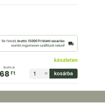
Ne feledd,
bruttó 15000 Ft feletti vásárlás
esetén ingyenesen szállítunk neked!
készleten
Bruttó ár:
668
Ft
db