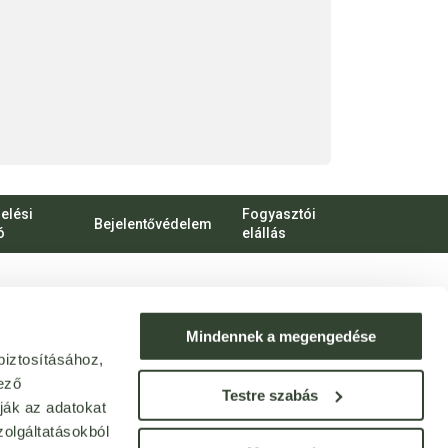
elési
Fogyasztói
Bejelentővédelem
ó
elállás
bert Károly körút 96-100.
o.hu
Mindennek a megengedése
biztosításához,
ek: webshop@bijo.hu
ező
Testre szabás
ják az adatokat
olgáltatásokból