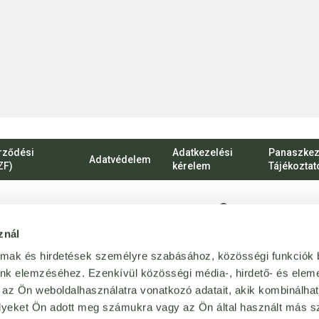
rződési
Adatkezelési
Panaszkez
Adatvédelem
ZF)
kérelem
Tájékoztat
1135 Budapest, Ró
znál
vevoszolgalat@bij
almak és hirdetések személyre szabásához, közösségi funkciók 
Magánszemélyekn
unk elemzéséhez. Ezenkívül közösségi média-, hirdető- és elem
 az Ön weboldalhasználatra vonatkozó adatait, akik kombinálhat
+36 1 814 64 64
yeket Ön adott meg számukra vagy az Ön által használt más sz