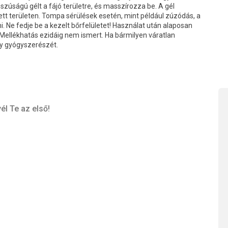
zúságú gélt a fájó területre, és masszírozza be. A gél
tt területen. Tompa sérülések esetén, mint például zúzódás, a
 Ne fedje be a kezelt bőrfelületet! Használat után alaposan
Mellékhatás ezidáig nem ismert. Ha bármilyen váratlan
gy gyógyszerészét.
él Te az első!