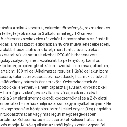
ására Árnika-kivonattal, valamint törpefenyő-, rozmaring- és
en fel legfeljebb naponta 3 alkalommal egy 1-2 cm-es
. A gél masszázskezelés részeként is használható az érintett
zódás, a masszázst legkorábban 48 óra múlva lehet elkezdeni.
z alábbi használati útmutatót, mert fontos tudnivalókat
etétel: Víz, denaturált alkohol, PEG-60 hidrogénezett
olaj, zsályaolaj, metil-szalicilát, törpefenyőolaj, kámfor,
tpolimer, propilén-glikol, kálium-szorbát, citromsav, allantoin,
artalom: 100 ml gél Alkalmazási terület: Hűsítő gél akut izom-
tására, különösen zúzódások, húzódások, ficamok és túlzott
 ha túlérzékeny bármely összetevőre. Óvintézkedések és
ző okai lehetnek. Ha nem tapasztal javulást, orvoshoz kell
tt – ha mégis szükséges az alkalmazása, csak orvosával
nálja 6 év alatti gyermekeknél; csecsemőknél és a 2 év alatti
embe jutást – ne használja az arcon vagy a nyálkahártyán. - Ne
el vagy speciális bőrápolási termékekkel egyidejűleg (legalább
ha Ön tüdőasztmában vagy más légúti megbetegedésben
t tartalmaz. Kölcsönhatás más szerekkel: Kölcsönhatás más
azás módja: Külsőleg alkalmazandó! Igény szerint vigyen fel