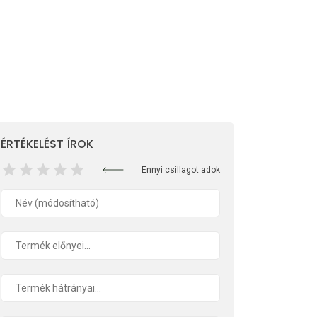
ÉRTÉKELÉST ÍROK
Ennyi csillagot adok