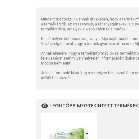
Mindent megteszünk annak érdekében, hogy a termékinfo
a termék fotók, az összetevők, a tápanyagértékek, a die
termékfotókra, amelyek a weboldalon találhatóak.
Ha bármilyen kérdésed van, vagy a Bijó sajátmárkás termé
Vevőszolgálatával, vagy a termék gyártójával, ha nem Bi
Annak ellenére, hogy a termékinformációk és termékfotó
felelősséget semmilyen helytelen információért (különö
módon nem érinti.
Jelen információ kizárólag személyes felhasználásra szo
nélkül felhasználni.
LEGUTÓBB MEGTEKINTETT TERMÉKEK