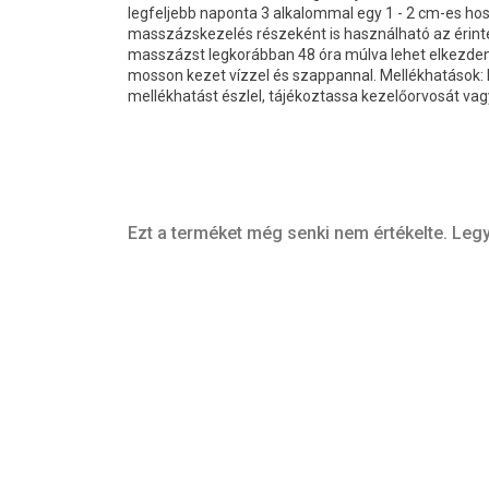
legfeljebb naponta 3 alkalommal egy 1 - 2 cm-es hoss
masszázskezelés részeként is használható az érinte
masszázst legkorábban 48 óra múlva lehet elkezdeni.
mosson kezet vízzel és szappannal. Mellékhatások: 
mellékhatást észlel, tájékoztassa kezelőorvosát va
Ezt a terméket még senki nem értékelte. Legy