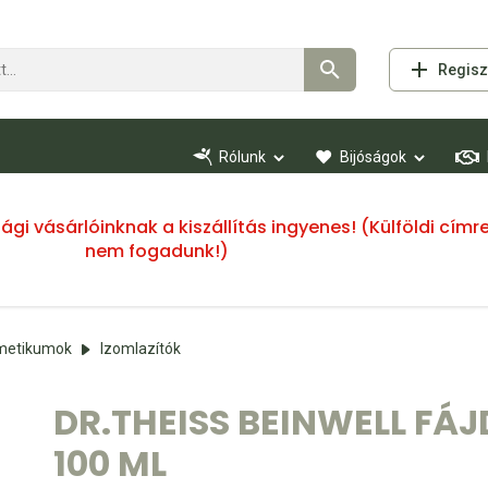
Regisz
Rólunk
Bijóságok
ssági vásárlóinknak a kiszállítás ingyenes! (Külföldi cí
nem fogadunk!)
zmetikumok
Izomlazítók
DR.THEISS BEINWELL FÁJ
100 ML