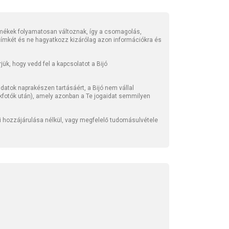
mékek folyamatosan változnak, így a csomagolás,
 címkét és ne hagyatkozz kizárólag azon információkra és
ük, hogy vedd fel a kapcsolatot a Bijó
atok naprakészen tartásáért, a Bijó nem vállal
kfotók után), amely azonban a Te jogaidat semmilyen
li hozzájárulása nélkül, vagy megfelelő tudomásulvétele