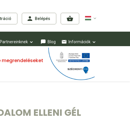
tráció
Belépés
Partnereinknek
Blog
Információk
mre megrendeléseket
DALOM ELLENI GÉL