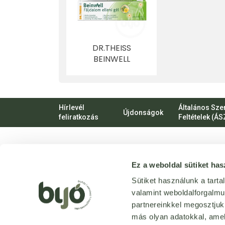
DR.THEISS
BEINWELL
FÁJDALOM ELLENI
GÉL 100 ML
Hírlevél
Általános Sze
Újdonságok
feliratkozás
Feltételek (ÁS
VIRTUÁLIS
Ez a weboldal sütiket has
SÉTA
Üzletünk
Sütiket használunk a tart
bejárása
valamint weboldalforgalm
3D
-ben
partnereinkkel megosztjuk
más olyan adatokkal, amel