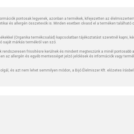
rmációk pontosak legyenek, azonban a termékek, kifejezetten az élelmiszerter
tetikai és allergén összetevők is. Minden esetben olvasd el a terméken található
kekkel (Organika termékcsalád) kapcsolatban tájékoztatást szeretnél kapni, kérj
jó saját márkás termékről van szó.
k rendszeresen frissítésre kerülnek és mindent megteszünk a minél pontosabb ad
sen az allergén és egyéb mentességet jelző jelölések és információk vagy termé
lgál, és azt nem lehet semmilyen módon, a Bijó Élelmiszer Kft. előzetes írásbe