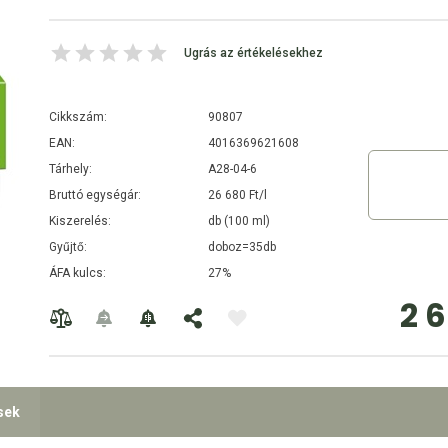
Ugrás az értékelésekhez
Cikkszám:
90807
EAN:
4016369621608
Tárhely:
A28-04-6
Bruttó egységár:
26 680 Ft/l
Kiszerelés:
db (100 ml)
Gyűjtő:
doboz=35db
ÁFA kulcs:
27%
2 
sek