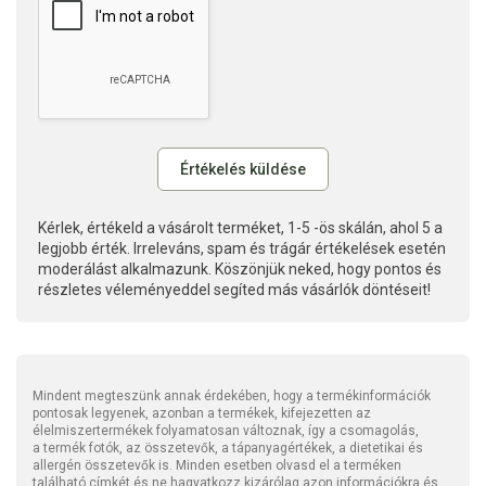
Kérlek, értékeld a vásárolt terméket, 1-5 -ös skálán, ahol 5 a
legjobb érték. Irreleváns, spam és trágár értékelések esetén
moderálást alkalmazunk. Köszönjük neked, hogy pontos és
részletes véleményeddel segíted más vásárlók döntéseit!
Mindent megteszünk annak érdekében, hogy a termékinformációk
pontosak legyenek, azonban a termékek, kifejezetten az
élelmiszertermékek folyamatosan változnak, így a csomagolás,
a termék fotók, az összetevők, a tápanyagértékek, a dietetikai és
allergén összetevők is. Minden esetben olvasd el a terméken
található címkét és ne hagyatkozz kizárólag azon információkra és