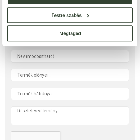
Ezt a terméket még senki nem értékelte. Legyél Te az
első!
Testre szabás
ÉRTÉKELÉST ÍROK
Megtagad
Ennyi csillagot adok