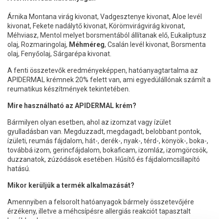
Árnika Montana virág kivonat, Vadgesztenye kivonat, Aloe levél
kivonat, Fekete nadálytő kivonat, Körömvirágvirág kivonat,
Méhviasz, Mentol melyet borsmentából állítanak elő, Eukaliptusz
olaj, Rozmaringolaj,
Méhméreg
, Csalán levél kivonat, Borsmenta
olaj, Fenyőolaj, Sárgarépa kivonat.
A fenti összetevők eredményeképpen, hatóanyagtartalma az
APIDERMAL krémnek 20% felett van, ami egyedülállónak számít a
reumatikus készítmények tekintetében.
Mire használható az APIDERMAL krém?
Bármilyen olyan esetben, ahol az izomzat vagy ízület
gyulladásban van. Megduzzadt, megdagadt, belobbant pontok,
ízületi, reumás fájdalom, hát-, derék-, nyak-, térd-, könyök-, boka-,
továbbá izom, gerincfájdalom, bokaficam, izomláz, izomgörcsök,
duzzanatok, zúzódások esetében. Hűsítő és fájdalomcsillapító
hatású.
Mikor kerüljük a termék alkalmazását?
Amennyiben a felsorolt hatóanyagok bármely összetevőjére
érzékeny, illetve a méhcsípésre allergiás reakciót tapasztalt