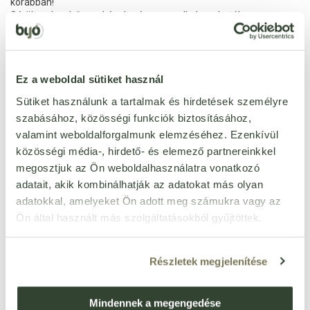
korábban!
Sérült, sebes bőrre a készítmény nem alkalmazható!
Hogyan alkalmazzuk a terméket?
Tiszta bőrfelületen használjuk, legjobb fürdés után.
Naponta kétszer, reggel és este, alaposan bedörzsölni,
Ez a weboldal sütiket használ
masszírozni a kezelendő területen és környékén.
Sütiket használunk a tartalmak és hirdetések személyre
Parabén, kőolaj- és szilikonszármazék mentes, mesterséges szín,
szabásához, közösségi funkciók biztosításához,
illatanyagot nem tartalmaz!
valamint weboldalforgalmunk elemzéséhez. Ezenkívül
közösségi média-, hirdető- és elemező partnereinkkel
Tárolás: 10-25 °C hőmérsékleten, fénytől védve.
megosztjuk az Ön weboldalhasználatra vonatkozó
adatait, akik kombinálhatják az adatokat más olyan
adatokkal, amelyeket Ön adott meg számukra vagy az
Ön által használt más szolgáltatásokból gyűjtöttek.
Részletek megjelenítése
Mindennek a megengedése