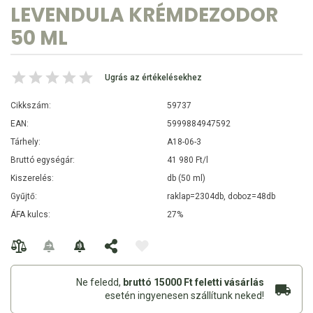
LEVENDULA KRÉMDEZODOR
50 ML
Ugrás az értékelésekhez
Cikkszám:
59737
EAN:
5999884947592
Tárhely:
A18-06-3
Bruttó egységár:
41 980 Ft/l
Kiszerelés:
db (50 ml)
Gyűjtő:
raklap=2304db, doboz=48db
ÁFA kulcs:
27%
Ne feledd,
bruttó 15000 Ft feletti vásárlás
esetén ingyenesen szállítunk neked!