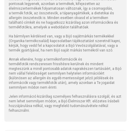
pontosak legyenek, azonban a termékek, kifejezetten az
élelmiszertermékek folyamatosan változnak, így a csomagolás,
a termék fotók, az összetevők, a tápanyagértékek, a dietetikai és
allergén összetevők is. Minden esetben olvasd el a terméken
található címkét és ne hagyatkozz kizárólag azon információkra és
termékfotókra, amelyek a weboldalon találhatóak.
Ha bármilyen kérdésed van, vagy a Bijó sajátmárkás termékekkel
(Organika termékcsalád) kapcsolatban tájékoztatást szeretnél kapni,
kérjük, hogy vedd fel a kapcsolatot a Bijó Vevőszolgálatával, vagy a
termék gyártójával, ha nem Bijó saját márkás termékről van szó.
Annak ellenére, hogy a termékinformációk és
termékfotók rendszeresen frissítésre kerülnek és mindent
megteszünk a minél pontosabb adatok naprakészen tartásáért, a Bijó
nem vállal felelősséget semmilyen helytelen információért
(különösen az allergén és egyéb mentességet jelző jelölések és
információk vagy termékfotók után), amely azonban a Te jogaidat
semmilyen módon nem érinti.
Jelen információ kizárólag személyes felhasználásra szolgál, és azt
nem lehet semmilyen módon, a Bijó Élelmiszer Kft. előzetes írásbeli
hozzájárulása nélkül, vagy megfelelő tudomásulvétele nélkül
felhasználni.