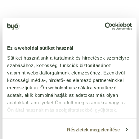
Ezt a terméket még senki nem értékelte. Legyél Te az
első!
Ez a weboldal sütiket használ
ÉRTÉKELÉST ÍROK
Sütiket használunk a tartalmak és hirdetések személyre
szabásához, közösségi funkciók biztosításához,
Ennyi csillagot adok
valamint weboldalforgalmunk elemzéséhez. Ezenkívül
közösségi média-, hirdető- és elemező partnereinkkel
megosztjuk az Ön weboldalhasználatra vonatkozó
adatait, akik kombinálhatják az adatokat más olyan
adatokkal, amelyeket Ön adott meg számukra vagy az
Ön által használt más szolgáltatásokból gyűjtöttek.
Részletek megjelenítése