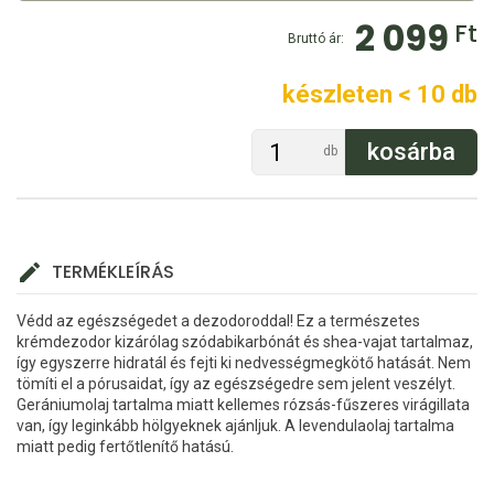
2 099
Ft
Bruttó ár:
készleten < 10 db
db
TERMÉKLEÍRÁS
Védd az egészségedet a dezodoroddal! Ez a természetes
krémdezodor kizárólag szódabikarbónát és shea-vajat tartalmaz,
így egyszerre hidratál és fejti ki nedvességmegkötő hatását. Nem
tömíti el a pórusaidat, így az egészségedre sem jelent veszélyt.
Gerániumolaj tartalma miatt kellemes rózsás-fűszeres virágillata
van, így leginkább hölgyeknek ajánljuk. A levendulaolaj tartalma
miatt pedig fertőtlenítő hatású.