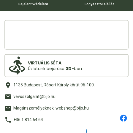
Bejelentővédelem
Fogyasztói elállás
VIRTUÁLIS SÉTA
Üzletünk bejárása
3D
-ben
1135 Budapest, Róbert Károly körút 96-100.
vevoszolgalat@bijo.hu
Magánszemélyeknek: webshop@bijo.hu
+36 1 814 64 64