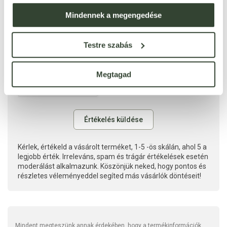
Mindennek a megengedése
Testre szabás
Megtagad
Kérlek, értékeld a vásárolt terméket, 1-5 -ös skálán, ahol 5 a
legjobb érték. Irreleváns, spam és trágár értékelések esetén
moderálást alkalmazunk. Köszönjük neked, hogy pontos és
részletes véleményeddel segíted más vásárlók döntéseit!
Mindent megteszünk annak érdekében, hogy a termékinformációk