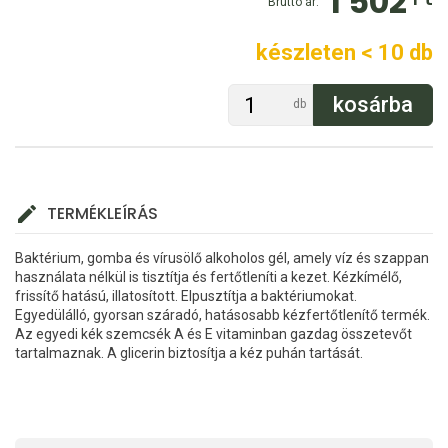
1 502
Bruttó ár:
készleten < 10 db
db
TERMÉKLEÍRÁS
Baktérium, gomba és vírusölő alkoholos gél, amely víz és szappan
használata nélkül is tisztítja és fertőtleníti a kezet. Kézkímélő,
frissítő hatású, illatosított. Elpusztítja a baktériumokat.
Egyedülálló, gyorsan száradó, hatásosabb kézfertőtlenítő termék.
Az egyedi kék szemcsék A és E vitaminban gazdag összetevőt
tartalmaznak. A glicerin biztosítja a kéz puhán tartását.