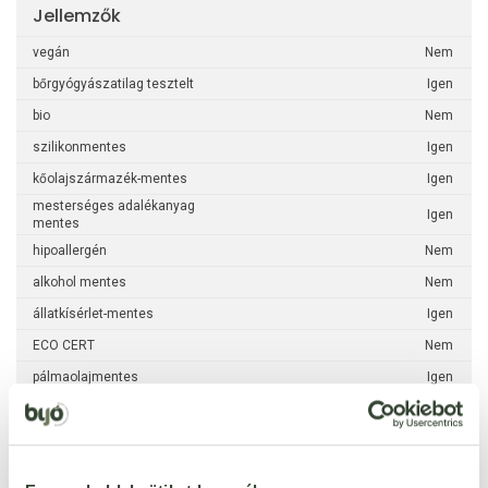
Jellemzők
vegán
Nem
bőrgyógyászatilag tesztelt
Igen
bio
Nem
szilikonmentes
Igen
kőolajszármazék-mentes
Igen
mesterséges adalékanyag
Igen
mentes
hipoallergén
Nem
alkohol mentes
Nem
állatkísérlet-mentes
Igen
ECO CERT
Nem
pálmaolajmentes
Igen
SLS-mentes
Igen