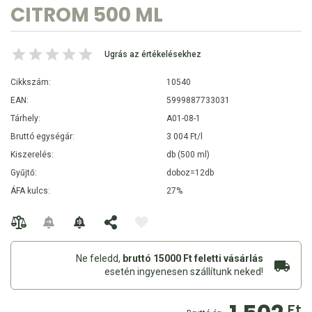
CITROM 500 ML
Ugrás az értékelésekhez
Cikkszám:
10540
EAN:
5999887733031
Tárhely:
A01-08-1
Bruttó egységár:
3 004 Ft/l
Kiszerelés:
db (500 ml)
Gyűjtő:
doboz=12db
ÁFA kulcs:
27%
Ne feledd,
bruttó 15000 Ft feletti vásárlás
esetén ingyenesen szállítunk neked!
Ft