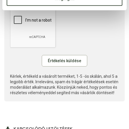
Kérlek, értékeld a vásárolt terméket, 1-5 -ös skálán, ahol 5 a
legjobb érték. Irreleváns, spam és trágár értékelések esetén
moderálást alkalmazunk. Köszönjük neked, hogy pontos és
részletes véleményeddel segíted más vásárlók döntéseit!
KAPCSOLÓDÓ LETÖLTÉSEK