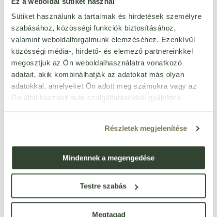
Ez a weboldal sütiket használ
Sütiket használunk a tartalmak és hirdetések személyre
Ezt a terméket még senki nem értékelte. Legyél Te az
szabásához, közösségi funkciók biztosításához,
első!
valamint weboldalforgalmunk elemzéséhez. Ezenkívül
közösségi média-, hirdető- és elemező partnereinkkel
megosztjuk az Ön weboldalhasználatra vonatkozó
ÉRTÉKELÉST ÍROK
adatait, akik kombinálhatják az adatokat más olyan
adatokkal, amelyeket Ön adott meg számukra vagy az
Ennyi csillagot adok
Ön által használt más szolgáltatásokból gyűjtöttek.
Részletek megjelenítése
Mindennek a megengedése
Testre szabás
Megtagad