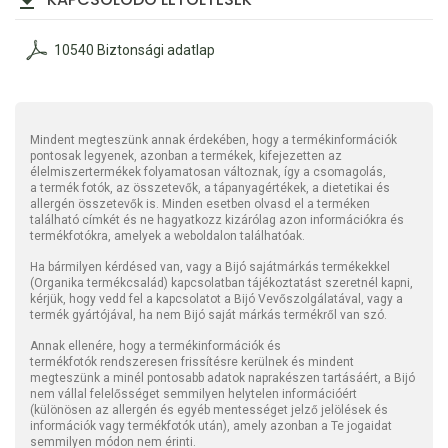
10540 Biztonsági adatlap
Mindent megteszünk annak érdekében, hogy a termékinformációk
pontosak legyenek, azonban a termékek, kifejezetten az
élelmiszertermékek folyamatosan változnak, így a csomagolás,
a termék fotók, az összetevők, a tápanyagértékek, a dietetikai és
allergén összetevők is. Minden esetben olvasd el a terméken
található címkét és ne hagyatkozz kizárólag azon információkra és
termékfotókra, amelyek a weboldalon találhatóak.
Ha bármilyen kérdésed van, vagy a Bijó sajátmárkás termékekkel
(Organika termékcsalád) kapcsolatban tájékoztatást szeretnél kapni,
kérjük, hogy vedd fel a kapcsolatot a Bijó Vevőszolgálatával, vagy a
termék gyártójával, ha nem Bijó saját márkás termékről van szó.
Annak ellenére, hogy a termékinformációk és
termékfotók rendszeresen frissítésre kerülnek és mindent
megteszünk a minél pontosabb adatok naprakészen tartásáért, a Bijó
nem vállal felelősséget semmilyen helytelen információért
(különösen az allergén és egyéb mentességet jelző jelölések és
információk vagy termékfotók után), amely azonban a Te jogaidat
semmilyen módon nem érinti.