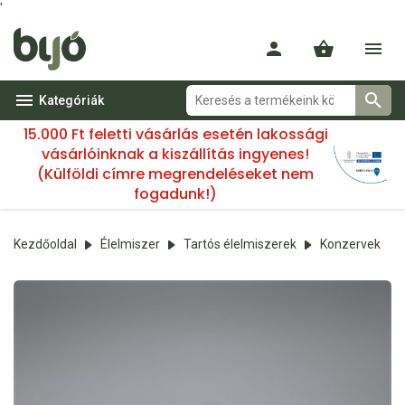
'
Kategóriák
15.000 Ft feletti vásárlás esetén lakossági
vásárlóinknak a kiszállítás ingyenes!
(Külföldi címre megrendeléseket nem
fogadunk!)
Kezdőoldal
Élelmiszer
Tartós élelmiszerek
Konzervek