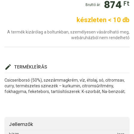
874
Ft
Bruttó ár:
készleten < 10 db
A termék kizárólag a boltunkban, személyesen vásárolható meg,
webáruházból nem rendelhető
TERMÉKLEÍRÁS
Csicseriborsó (50%), szezámmagkrém, víz, étolaj, só, citromsav,
curry, természetes szinezék – kurkumin, citromsűrítmény,
fokhagyma, feketebors, tartósítószerek: K-szorbát, Na-benzoát;
Jellemzők