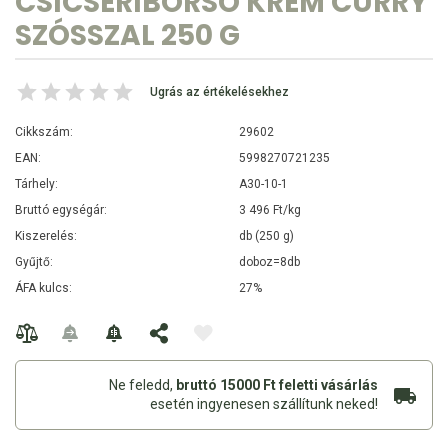
CSICSERIBORSÓ KRÉM CURRY
SZÓSSZAL 250 G
Ugrás az értékelésekhez
Cikkszám:
29602
EAN:
5998270721235
Tárhely:
A30-10-1
Bruttó egységár:
3 496 Ft/kg
Kiszerelés:
db (250 g)
Gyűjtő:
doboz=8db
ÁFA kulcs:
27%
Ne feledd,
bruttó 15000 Ft feletti vásárlás
esetén ingyenesen szállítunk neked!