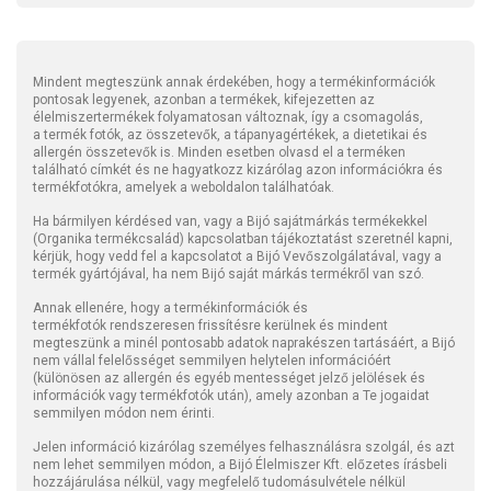
Mindent megteszünk annak érdekében, hogy a termékinformációk
pontosak legyenek, azonban a termékek, kifejezetten az
élelmiszertermékek folyamatosan változnak, így a csomagolás,
a termék fotók, az összetevők, a tápanyagértékek, a dietetikai és
allergén összetevők is. Minden esetben olvasd el a terméken
található címkét és ne hagyatkozz kizárólag azon információkra és
termékfotókra, amelyek a weboldalon találhatóak.
Ha bármilyen kérdésed van, vagy a Bijó sajátmárkás termékekkel
(Organika termékcsalád) kapcsolatban tájékoztatást szeretnél kapni,
kérjük, hogy vedd fel a kapcsolatot a Bijó Vevőszolgálatával, vagy a
termék gyártójával, ha nem Bijó saját márkás termékről van szó.
Annak ellenére, hogy a termékinformációk és
termékfotók rendszeresen frissítésre kerülnek és mindent
megteszünk a minél pontosabb adatok naprakészen tartásáért, a Bijó
nem vállal felelősséget semmilyen helytelen információért
(különösen az allergén és egyéb mentességet jelző jelölések és
információk vagy termékfotók után), amely azonban a Te jogaidat
semmilyen módon nem érinti.
Jelen információ kizárólag személyes felhasználásra szolgál, és azt
nem lehet semmilyen módon, a Bijó Élelmiszer Kft. előzetes írásbeli
hozzájárulása nélkül, vagy megfelelő tudomásulvétele nélkül