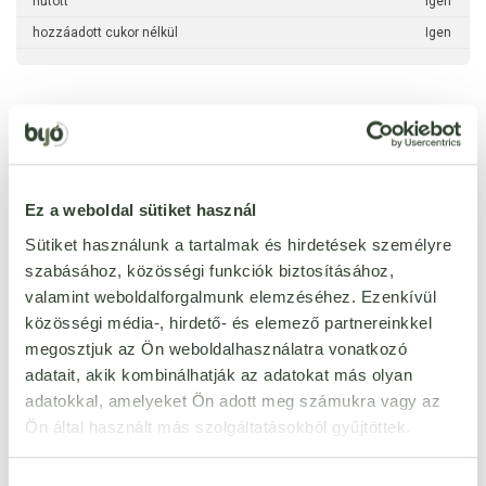
hűtött
Igen
hozzáadott cukor nélkül
Igen
Ezt a terméket még senki nem értékelte. Legyél Te az
első!
Ez a weboldal sütiket használ
Sütiket használunk a tartalmak és hirdetések személyre
szabásához, közösségi funkciók biztosításához,
ÉRTÉKELÉST ÍROK
valamint weboldalforgalmunk elemzéséhez. Ezenkívül
Ennyi csillagot adok
közösségi média-, hirdető- és elemező partnereinkkel
megosztjuk az Ön weboldalhasználatra vonatkozó
adatait, akik kombinálhatják az adatokat más olyan
adatokkal, amelyeket Ön adott meg számukra vagy az
Ön által használt más szolgáltatásokból gyűjtöttek.