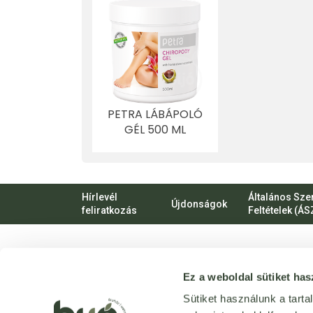
PETRA LÁBÁPOLÓ
GÉL 500 ML
Hírlevél
Általános Sze
Újdonságok
feliratkozás
Feltételek (ÁS
VIRTUÁLIS
Ez a weboldal sütiket has
SÉTA
Üzletünk
Sütiket használunk a tart
bejárása