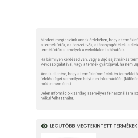
Mindent megteszünk annak érdekében, hogy a termékinfo
a termék fotók, az összetevők, a tápanyagértékek, a die
termékfotókra, amelyek a weboldalon találhatóak.
Ha bármilyen kérdésed van, vagy a Bijó sajátmárkás termé
Vevőszolgálatával, vagy a termék gyártójával, ha nem Bi
Annak ellenére, hogy a termékinformációk és termékfotó
felelősséget semmilyen helytelen információért (különö
módon nem érinti.
Jelen információ kizárólag személyes felhasználásra szo
nélkül felhasználni.
LEGUTÓBB MEGTEKINTETT TERMÉKEK