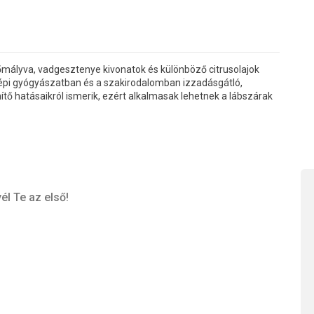
tőmályva, vadgesztenye kivonatok és különböző citrusolajok
épi gyógyászatban és a szakirodalomban izzadásgátló,
tő hatásaikról ismerik, ezért alkalmasak lehetnek a lábszárak
él Te az első!