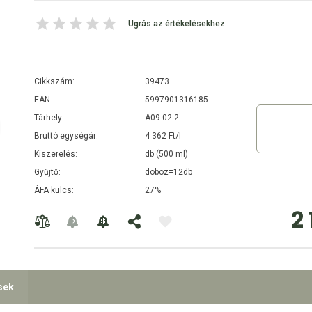
Ugrás az értékelésekhez
Cikkszám:
39473
EAN:
5997901316185
Tárhely:
A09-02-2
Bruttó egységár:
4 362 Ft/l
Kiszerelés:
db (500 ml)
Gyűjtő:
doboz=12db
ÁFA kulcs:
27%
2 
sek