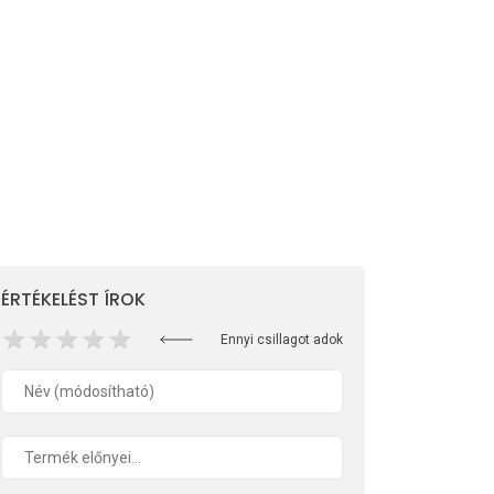
ÉRTÉKELÉST ÍROK
Ennyi csillagot adok