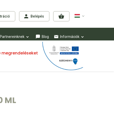
tráció
Belépés
Partnereinknek
Blog
Információk
mre megrendeléseket
0 ML