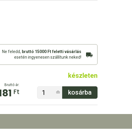
Ne feledd,
bruttó 15000 Ft feletti vásárlás
esetén ingyenesen szállítunk neked!
készleten
Bruttó ár:
181
Ft
db