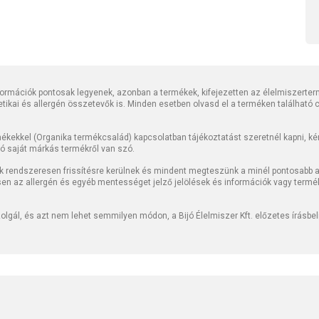
rmációk pontosak legyenek, azonban a termékek, kifejezetten az élelmiszerter
tetikai és allergén összetevők is. Minden esetben olvasd el a terméken található
kekkel (Organika termékcsalád) kapcsolatban tájékoztatást szeretnél kapni, kérj
jó saját márkás termékről van szó.
k rendszeresen frissítésre kerülnek és mindent megteszünk a minél pontosabb ad
sen az allergén és egyéb mentességet jelző jelölések és információk vagy termé
lgál, és azt nem lehet semmilyen módon, a Bijó Élelmiszer Kft. előzetes írásbe