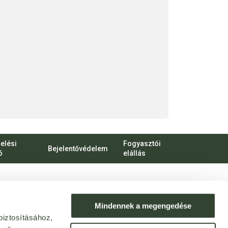
elési
Fogyasztói
Bejelentővédelem
ó
elállás
bert Károly körút 96-100.
o.hu
Mindennek a megengedése
biztosításához,
ek: webshop@bijo.hu