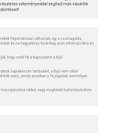
részletes véleményeddel segíted más vásárlók
döntéseit!
mékek folyamatosan változnak, így a csomagolás,
 címkét és ne hagyatkozz kizárólag azon információkra és
ük, hogy vedd fel a kapcsolatot a Bijó
atok naprakészen tartásáért, a Bijó nem vállal
kfotók után), amely azonban a Te jogaidat semmilyen
li hozzájárulása nélkül, vagy megfelelő tudomásulvétele