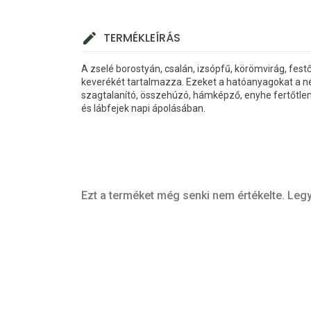
TERMÉKLEÍRÁS
A zselé borostyán, csalán, izsópfű, körömvirág, fes
keverékét tartalmazza. Ezeket a hatóanyagokat a n
szagtalanító, összehúzó, hámképző, enyhe fertőtlení
és lábfejek napi ápolásában.
Ezt a terméket még senki nem értékelte. Legy