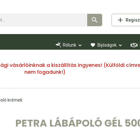
Regisz
Rólunk
Bijóságok
ssági vásárlóinknak a kiszállítás ingyenes! (Külföldi cí
nem fogadunk!)
oló krémek
PETRA LÁBÁPOLÓ GÉL 50