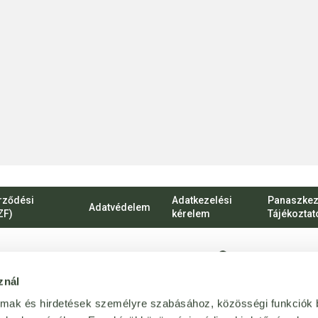
rződési
Adatkezelési
Panaszkez
Adatvédelem
ZF)
kérelem
Tájékoztat
1135 Budapest, Ró
znál
vevoszolgalat@bij
almak és hirdetések személyre szabásához, közösségi funkciók 
Magánszemélyekn