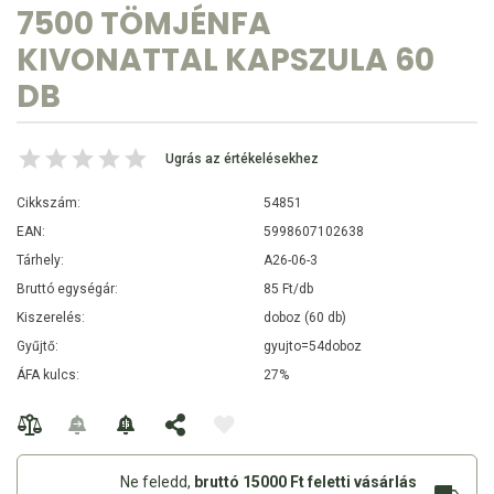
7500 TÖMJÉNFA
KIVONATTAL KAPSZULA 60
DB
Ugrás az értékelésekhez
Cikkszám:
54851
EAN:
5998607102638
Tárhely:
A26-06-3
Bruttó egységár:
85 Ft/db
Kiszerelés:
doboz (60 db)
Gyűjtő:
gyujto=54doboz
ÁFA kulcs:
27%
Ne feledd,
bruttó 15000 Ft feletti vásárlás