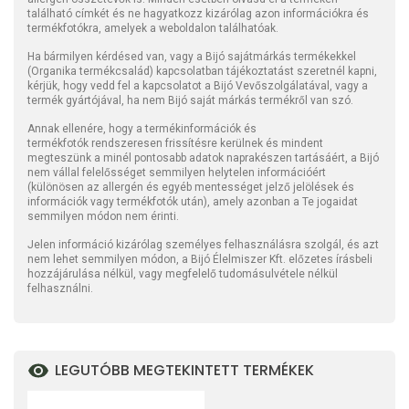
található címkét és ne hagyatkozz kizárólag azon információkra és
termékfotókra, amelyek a weboldalon találhatóak.
Ha bármilyen kérdésed van, vagy a Bijó sajátmárkás termékekkel
(Organika termékcsalád) kapcsolatban tájékoztatást szeretnél kapni,
kérjük, hogy vedd fel a kapcsolatot a Bijó Vevőszolgálatával, vagy a
termék gyártójával, ha nem Bijó saját márkás termékről van szó.
Annak ellenére, hogy a termékinformációk és
termékfotók rendszeresen frissítésre kerülnek és mindent
megteszünk a minél pontosabb adatok naprakészen tartásáért, a Bijó
nem vállal felelősséget semmilyen helytelen információért
(különösen az allergén és egyéb mentességet jelző jelölések és
információk vagy termékfotók után), amely azonban a Te jogaidat
semmilyen módon nem érinti.
Jelen információ kizárólag személyes felhasználásra szolgál, és azt
nem lehet semmilyen módon, a Bijó Élelmiszer Kft. előzetes írásbeli
hozzájárulása nélkül, vagy megfelelő tudomásulvétele nélkül
felhasználni.
LEGUTÓBB MEGTEKINTETT TERMÉKEK