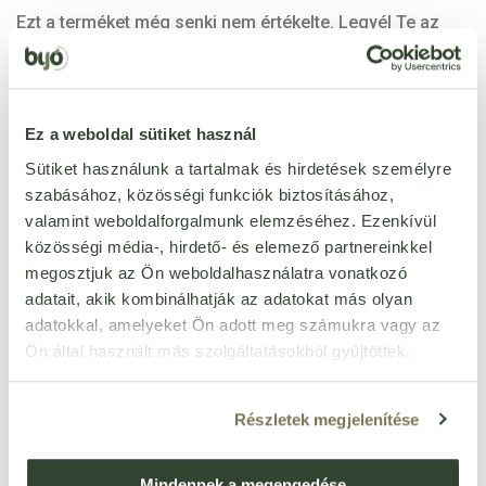
Ezt a terméket még senki nem értékelte. Legyél Te az
első!
ÉRTÉKELÉST ÍROK
Ez a weboldal sütiket használ
Ennyi csillagot adok
Sütiket használunk a tartalmak és hirdetések személyre
szabásához, közösségi funkciók biztosításához,
valamint weboldalforgalmunk elemzéséhez. Ezenkívül
közösségi média-, hirdető- és elemező partnereinkkel
megosztjuk az Ön weboldalhasználatra vonatkozó
adatait, akik kombinálhatják az adatokat más olyan
adatokkal, amelyeket Ön adott meg számukra vagy az
Ön által használt más szolgáltatásokból gyűjtöttek.
Részletek megjelenítése
Mindennek a megengedése