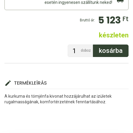
esetén ingyenesen szállítunk neked!
5 123
Ft
Bruttó ár:
készleten
doboz
TERMÉKLEÍRÁS
A kurkuma és tömjénfa kivonat hozzájárulhat az izületek
rugalmasságának, komfortérzetének fenntartásához.