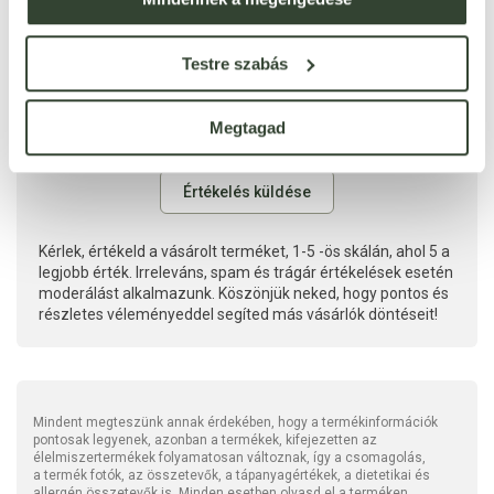
Testre szabás
Megtagad
Kérlek, értékeld a vásárolt terméket, 1-5 -ös skálán, ahol 5 a
legjobb érték. Irreleváns, spam és trágár értékelések esetén
moderálást alkalmazunk. Köszönjük neked, hogy pontos és
részletes véleményeddel segíted más vásárlók döntéseit!
Mindent megteszünk annak érdekében, hogy a termékinformációk
pontosak legyenek, azonban a termékek, kifejezetten az
élelmiszertermékek folyamatosan változnak, így a csomagolás,
a termék fotók, az összetevők, a tápanyagértékek, a dietetikai és
allergén összetevők is. Minden esetben olvasd el a terméken