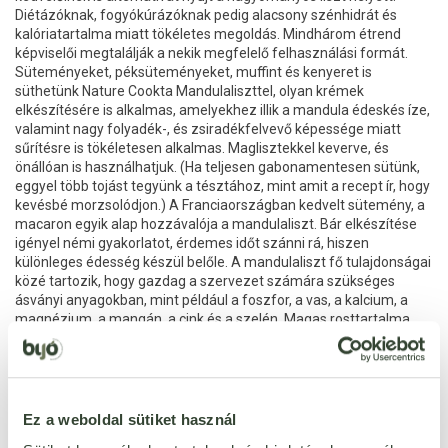
Diétázóknak, fogyókúrázóknak pedig alacsony szénhidrát és
kalóriatartalma miatt tökéletes megoldás. Mindhárom étrend
képviselői megtalálják a nekik megfelelő felhasználási formát.
Süteményeket, péksüteményeket, muffint és kenyeret is
süthetünk Nature Cookta Mandulaliszttel, olyan krémek
elkészítésére is alkalmas, amelyekhez illik a mandula édeskés íze,
valamint nagy folyadék-, és zsiradékfelvevő képessége miatt
sűrítésre is tökéletesen alkalmas. Maglisztekkel keverve, és
önállóan is használhatjuk. (Ha teljesen gabonamentesen sütünk,
eggyel több tojást tegyünk a tésztához, mint amit a recept ír, hogy
kevésbé morzsolódjon.) A Franciaországban kedvelt sütemény, a
macaron egyik alap hozzávalója a mandulaliszt. Bár elkészítése
igényel némi gyakorlatot, érdemes időt szánni rá, hiszen
különleges édesség készül belőle. A mandulaliszt fő tulajdonságai
közé tartozik, hogy gazdag a szervezet számára szükséges
ásványi anyagokban, mint például a foszfor, a vas, a kalcium, a
magnézium, a mangán, a cink és a szelén. Magas rosttartalma
segíti az emésztést. Tartalmaz: 100% mandulaliszt
Ez a weboldal sütiket használ
Jellemzők