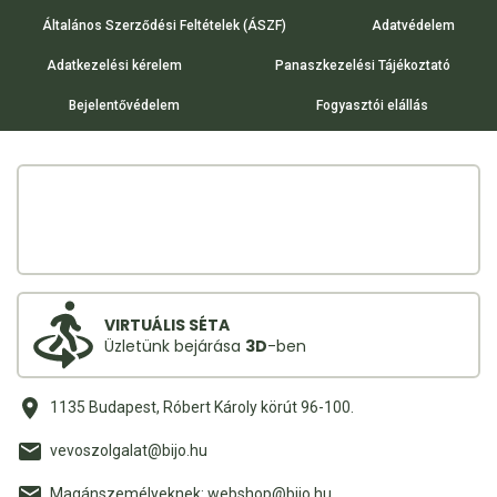
Általános Szerződési Feltételek (ÁSZF)
Adatvédelem
Adatkezelési kérelem
Panaszkezelési Tájékoztató
Bejelentővédelem
Fogyasztói elállás
VIRTUÁLIS SÉTA
Üzletünk bejárása
3D
-ben
1135 Budapest, Róbert Károly körút 96-100.
vevoszolgalat@bijo.hu
Magánszemélyeknek: webshop@bijo.hu