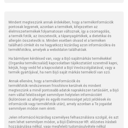
Mindent megteszünk annak érdekében, hogy a termékinformációk
pontosak legyenek, azonban a termékek, kifejezetten az
élelmiszertermékek folyamatosan változnak, így a csomagolás,
a termék fotók, az összetevők, a tápanyagértékek, a dietetikai és
allergén összetevők is. Minden esetben olvasd el a terméken
található címkét és ne hagyatkozz kizárólag azon információkra és
termékfotókra, amelyek a weboldalon találhatóak.
Ha bármilyen kérdésed van, vagy a Bijó sajátmárkás termékekkel
(Organika termékcsalád) kapcsolatban tájékoztatást szeretnél kapni,
kérjük, hogy vedd fel a kapcsolatot a Bijó Vevőszolgálatával, vagy a
termék gyártójával, ha nem Bijó saját márkás termékről van szó.
Annak ellenére, hogy a termékinformációk és
termékfotók rendszeresen frissítésre kerülnek és mindent
megteszünk a minél pontosabb adatok naprakészen tartásáért, a Bijó
nem vállal felelősséget semmilyen helytelen információért
(különösen az allergén és egyéb mentességet jelző jelölések és
információk vagy termékfotók után), amely azonban a Te jogaidat
semmilyen módon nem érinti.
Jelen információ kizárólag személyes felhasználásra szolgál, és azt
nem lehet semmilyen módon, a Bijó Élelmiszer Kft. előzetes írásbeli
hozzájárulása nélkül, vagy megfelelő tudomásulvétele nélkül