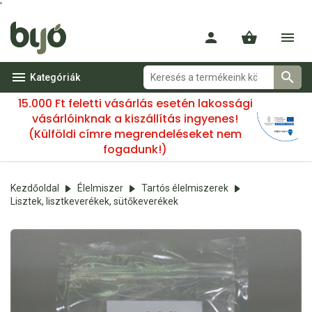
'
Kategóriák
15.000 Ft feletti vásárlás esetén lakossági
vásárlóinknak a kiszállítás ingyenes!
(Külföldi címre megrendeléseket nem
fogadunk!)
Kezdőoldal
Élelmiszer
Tartós élelmiszerek
Lisztek, lisztkeverékek, sütőkeverékek