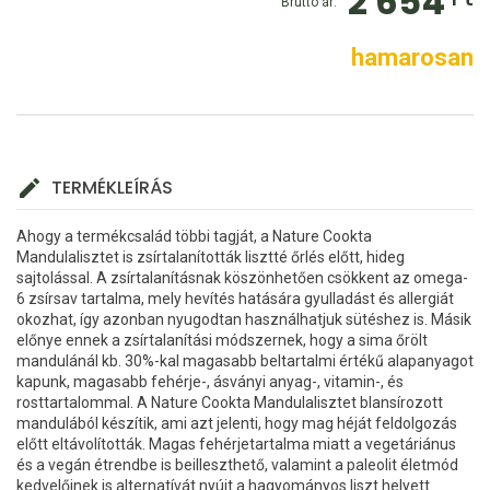
2 654
Bruttó ár:
hamarosan
TERMÉKLEÍRÁS
Ahogy a termékcsalád többi tagját, a Nature Cookta
Mandulalisztet is zsírtalanították lisztté őrlés előtt, hideg
sajtolással. A zsírtalanításnak köszönhetően csökkent az omega-
6 zsírsav tartalma, mely hevítés hatására gyulladást és allergiát
okozhat, így azonban nyugodtan használhatjuk sütéshez is. Másik
előnye ennek a zsírtalanítási módszernek, hogy a sima őrölt
mandulánál kb. 30%-kal magasabb beltartalmi értékű alapanyagot
kapunk, magasabb fehérje-, ásványi anyag-, vitamin-, és
rosttartalommal. A Nature Cookta Mandulalisztet blansírozott
mandulából készítik, ami azt jelenti, hogy mag héját feldolgozás
előtt eltávolították. Magas fehérjetartalma miatt a vegetáriánus
és a vegán étrendbe is beilleszthető, valamint a paleolit életmód
kedvelőinek is alternatívát nyújt a hagyományos liszt helyett.