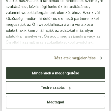
Sütiket használunk a tartalmak és hirdetések személyre
szabásához, közösségi funkciók biztosításához,
hozzáadott cukor nélkül
Igen
valamint weboldalforgalmunk elemzéséhez. Ezenkívül
közösségi média-, hirdető- és elemező partnereinkkel
megosztjuk az Ön weboldalhasználatra vonatkozó
adatait, akik kombinálhatják az adatokat más olyan
adatokkal, amelyeket Ön adott meg számukra vagy az
Ezt a terméket még senki nem értékelte. Legyél Te az
Ön által használt más szolgáltatásokból gyűjtöttek.
első!
Részletek megjelenítése
ÉRTÉKELÉST ÍROK
Mindennek a megengedése
Ennyi csillagot adok
Testre szabás
Megtagad