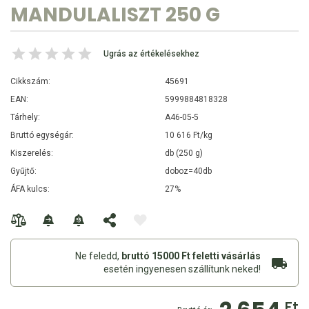
MANDULALISZT 250 G
Ugrás az értékelésekhez
Cikkszám:
45691
EAN:
5999884818328
Tárhely:
A46-05-5
Bruttó egységár:
10 616 Ft/kg
Kiszerelés:
db (250 g)
Gyűjtő:
doboz=40db
ÁFA kulcs:
27%
Ne feledd,
bruttó 15000 Ft feletti vásárlás
esetén ingyenesen szállítunk neked!
Ft