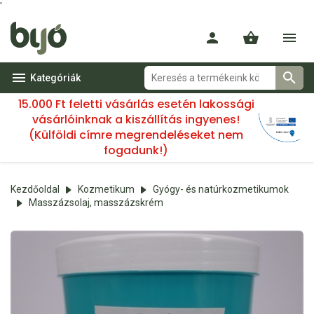
'
Kategóriák
15.000 Ft feletti vásárlás esetén lakossági
vásárlóinknak a kiszállítás ingyenes!
(Külföldi címre megrendeléseket nem
fogadunk!)
Kezdőoldal
Kozmetikum
Gyógy- és natúrkozmetikumok
Masszázsolaj, masszázskrém