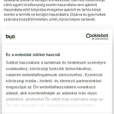
Nyálkahártyával ne kerüljön érintkezésbe. Bármely összetevője
iránti egyéni érzékenység esetén használata nem ajánlott.
Használata előtt bőrpróba elvégzése ajánlott és tartós bőrpír
esetén a termék ne kerüljön használatra. Elzárva és gyermekek
számára hozzáférhetetlen, sötét, hűvös helyen tartandó.
Ezt a terméket még senki nem értékelte. Legyél Te az
Ez a weboldal sütiket használ
első!
Sütiket használunk a tartalmak és hirdetések személyre
szabásához, közösségi funkciók biztosításához,
ÉRTÉKELÉST ÍROK
valamint weboldalforgalmunk elemzéséhez. Ezenkívül
közösségi média-, hirdető- és elemező partnereinkkel
Ennyi csillagot adok
megosztjuk az Ön weboldalhasználatra vonatkozó
adatait, akik kombinálhatják az adatokat más olyan
adatokkal, amelyeket Ön adott meg számukra vagy az
Ön által használt más szolgáltatásokból gyűjtöttek.