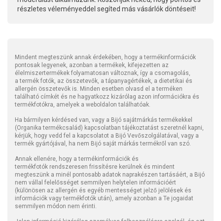
részletes véleményeddel segíted más vásárlók döntéseit!
Mindent megteszünk annak érdekében, hogy a termékinformációk
pontosak legyenek, azonban a termékek, kifejezetten az
élelmiszertermékek folyamatosan változnak, így a csomagolás,
a termék fotók, az összetevők, a tápanyagértékek, a dietetikai és
allergén összetevők is. Minden esetben olvasd el a terméken
található címkét és ne hagyatkozz kizárólag azon információkra és
termékfotókra, amelyek a weboldalon találhatóak.
Ha bármilyen kérdésed van, vagy a Bijó sajátmárkás termékekkel
(Organika termékcsalád) kapcsolatban tájékoztatást szeretnél kapni,
kérjük, hogy vedd fel a kapcsolatot a Bijó Vevőszolgálatával, vagy a
termék gyártójával, ha nem Bijó saját márkás termékről van szó.
Annak ellenére, hogy a termékinformációk és
termékfotók rendszeresen frissítésre kerülnek és mindent
megteszünk a minél pontosabb adatok naprakészen tartásáért, a Bijó
nem vállal felelősséget semmilyen helytelen információért
(különösen az allergén és egyéb mentességet jelző jelölések és
információk vagy termékfotók után), amely azonban a Te jogaidat
semmilyen módon nem érinti.