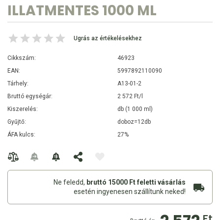
ILLATMENTES 1000 ML
Ugrás az értékelésekhez
Cikkszám:
46923
EAN:
5997892110090
Tárhely:
A13-01-2
Bruttó egységár:
2 572 Ft/l
Kiszerelés:
db (1 000 ml)
Gyűjtő:
doboz=12db
ÁFA kulcs:
27%
Ne feledd,
bruttó 15000 Ft feletti vásárlás
esetén ingyenesen szállítunk neked!
Ft