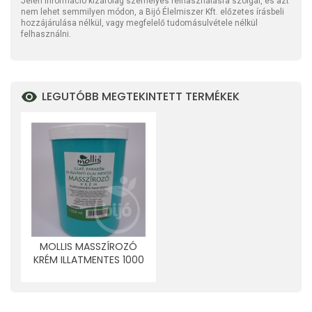
Jelen információ kizárólag személyes felhasználásra szolgál, és azt
nem lehet semmilyen módon, a Bijó Élelmiszer Kft. előzetes írásbeli
hozzájárulása nélkül, vagy megfelelő tudomásulvétele nélkül
felhasználni.
LEGUTÓBB MEGTEKINTETT TERMÉKEK
MOLLIS MASSZÍROZÓ
KRÉM ILLATMENTES 1000
ML