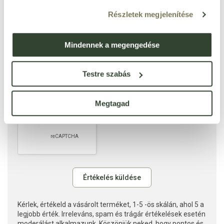
Részletek megjelenítése
Mindennek a megengedése
Testre szabás
Megtagad
Kérlek, értékeld a vásárolt terméket, 1-5 -ös skálán, ahol 5 a
legjobb érték. Irreleváns, spam és trágár értékelések esetén
moderálást alkalmazunk. Köszönjük neked, hogy pontos és