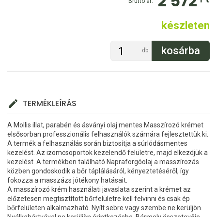
2 572
Bruttó ár:
készleten
db
TERMÉKLEÍRÁS
A Mollis illat, parabén és ásványi olaj mentes Masszírozó krémet
elsősorban professzionális felhasználók számára fejlesztettük ki.
A termék a felhasználás során biztosítja a súrlódásmentes
kezelést. Az izomcsoportok kezelendő felületre, majd elkezdjük a
kezelést. A termékben található Napraforgóolaj a masszírozás
közben gondoskodik a bőr táplálásáról, kényeztetéséről, így
fokozza a masszázs jótékony hatásait.
A masszírozó krém használati javaslata szerint a krémet az
előzetesen megtisztított bőrfelületre kell felvinni és csak ép
bőrfelületen alkalmazható. Nyílt sebre vagy szembe ne kerüljön.