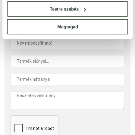
Testre szabás
ÉRTÉKELÉST ÍROK
Megtagad
Ennyi csillagot adok