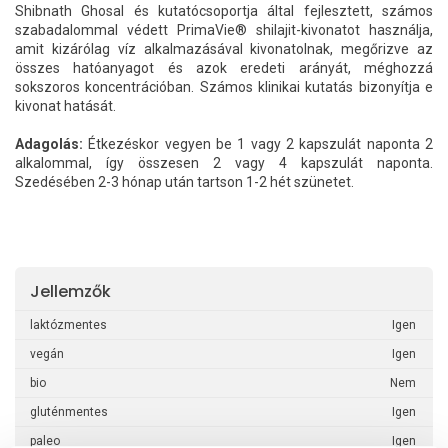
Shibnath Ghosal és kutatócsoportja által fejlesztett, számos
szabadalommal védett PrimaVie® shilajit-kivonatot használja,
amit kizárólag víz alkalmazásával kivonatolnak, megőrizve az
összes hatóanyagot és azok eredeti arányát, méghozzá
sokszoros koncentrációban. Számos klinikai kutatás bizonyítja e
kivonat hatását.
Adagolás:
Étkezéskor vegyen be 1 vagy 2 kapszulát naponta 2
alkalommal, így összesen 2 vagy 4 kapszulát naponta.
Szedésében 2-3 hónap után tartson 1-2 hét szünetet.
Jellemzők
laktózmentes
Igen
vegán
Igen
bio
Nem
gluténmentes
Igen
paleo
Igen