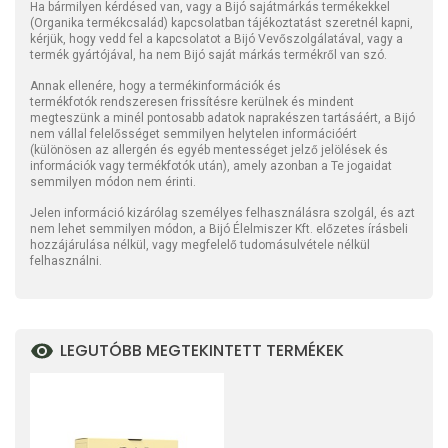
Ha bármilyen kérdésed van, vagy a Bijó sajátmárkás termékekkel
(Organika termékcsalád) kapcsolatban tájékoztatást szeretnél kapni,
kérjük, hogy vedd fel a kapcsolatot a Bijó Vevőszolgálatával, vagy a
termék gyártójával, ha nem Bijó saját márkás termékről van szó.
Annak ellenére, hogy a termékinformációk és
termékfotók rendszeresen frissítésre kerülnek és mindent
megteszünk a minél pontosabb adatok naprakészen tartásáért, a Bijó
nem vállal felelősséget semmilyen helytelen információért
(különösen az allergén és egyéb mentességet jelző jelölések és
információk vagy termékfotók után), amely azonban a Te jogaidat
semmilyen módon nem érinti.
Jelen információ kizárólag személyes felhasználásra szolgál, és azt
nem lehet semmilyen módon, a Bijó Élelmiszer Kft. előzetes írásbeli
hozzájárulása nélkül, vagy megfelelő tudomásulvétele nélkül
felhasználni.
LEGUTÓBB MEGTEKINTETT TERMÉKEK