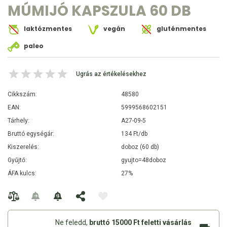
MÚMIJÓ KAPSZULA 60 DB
laktózmentes
vegán
gluténmentes
paleo
Ugrás az értékelésekhez
Cikkszám:
48580
EAN:
5999568602151
Tárhely:
A27-09-5
Bruttó egységár:
134 Ft/db
Kiszerelés:
doboz (60 db)
Gyűjtő:
gyujto=48doboz
ÁFA kulcs:
27%
Ne feledd,
bruttó 15000 Ft feletti vásárlás