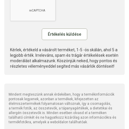
Kérlek, értékeld a vásárolt terméket, 1-5 -ös skálán, ahol 5 a
legjobb érték. Irreleváns, spam és trágár értékelések esetén
moderálást alkalmazunk. Köszönjük neked, hogy pontos és
részletes véleményeddel segíted más vásárlók döntéseit!
Mindent megteszünk annak érdekében, hogy a termékinformációk
pontosak legyenek, azonban a termékek, kifejezetten az
élelmiszertermékek folyamatosan változnak, így a csomagolás,
a termék fotók, az összetevők, a tápanyagértékek, a dietetikai és
allergén összetevők is. Minden esetben olvasd el a terméken
található címkét és ne hagyatkozz kizárólag azon információkra és
termékfotókra, amelyek a weboldalon találhatóak.