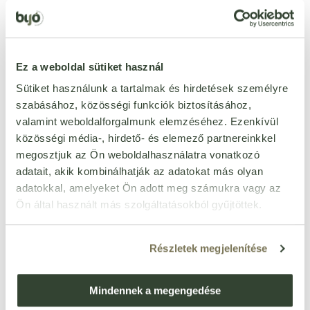
dióféléktől mentes
Igen
földimogyorótól mentes
Igen
haltól mentes
Igen
Ez a weboldal sütiket használ
mustártól mentes
Igen
Sütiket használunk a tartalmak és hirdetések személyre
puhatestűektől mentes
Igen
szabásához, közösségi funkciók biztosításához,
rákféléktől mentes
Igen
valamint weboldalforgalmunk elemzéséhez. Ezenkívül
szezámmagtól mentes
Igen
közösségi média-, hirdető- és elemező partnereinkkel
megosztjuk az Ön weboldalhasználatra vonatkozó
szójamentes
Igen
adatait, akik kombinálhatják az adatokat más olyan
zellertől mentes
Igen
adatokkal, amelyeket Ön adott meg számukra vagy az
méztől mentes
Igen
Ön által használt más szolgáltatásokból gyűjtöttek.
Részletek megjelenítése
Ezt a terméket még senki nem értékelte. Legyél Te az
Mindennek a megengedése
első!