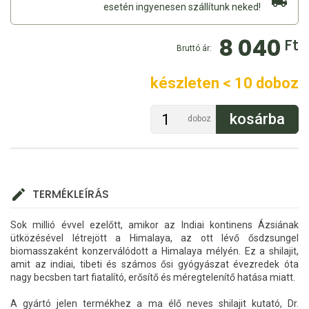
esetén ingyenesen szállítunk neked!
8 040
Ft
Bruttó ár:
készleten < 10 doboz
doboz
TERMÉKLEÍRÁS
Sok millió évvel ezelőtt, amikor az Indiai kontinens Ázsiának
ütközésével létrejött a Himalaya, az ott lévő ősdzsungel
biomasszaként konzerválódott a Himalaya mélyén. Ez a shilajit,
amit az indiai, tibeti és számos ősi gyógyászat évezredek óta
nagy becsben tart fiatalító, erősítő és méregtelenítő hatása miatt.
A gyártó jelen termékhez a ma élő neves shilajit kutató, Dr.