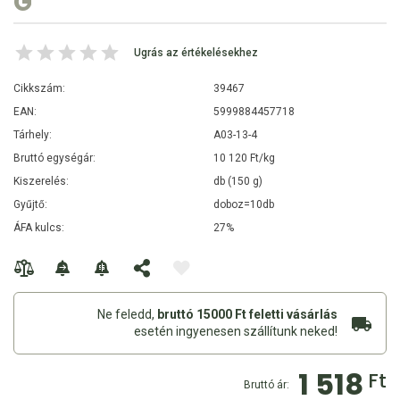
G
Ugrás az értékelésekhez
Cikkszám:
39467
EAN:
5999884457718
Tárhely:
A03-13-4
Bruttó egységár:
10 120 Ft/kg
Kiszerelés:
db (150 g)
Gyűjtő:
doboz=10db
ÁFA kulcs:
27%
Ne feledd,
bruttó 15000 Ft feletti vásárlás
esetén ingyenesen szállítunk neked!
1 518
Ft
Bruttó ár: