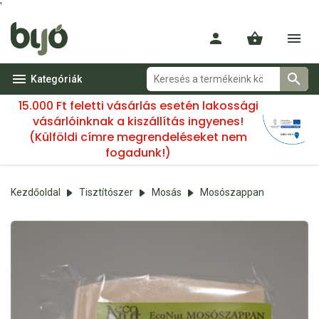
'
Kategóriák
15.000 Ft feletti vásárlás esetén lakossági
vásárlóinknak a kiszállítás ingyenes!
(Külföldi címre megrendeléseket nem
fogadunk!)
Kezdőoldal
Tisztítószer
Mosás
Mosószappan