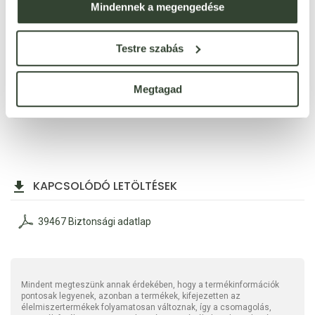
Mindennek a megengedése
Testre szabás
Kérlek, értékeld a vásárolt terméket, 1-5 -ös skálán, ahol 5 a
legjobb érték. Irreleváns, spam és trágár értékelések esetén
moderálást alkalmazunk. Köszönjük neked, hogy pontos és
Megtagad
részletes véleményeddel segíted más vásárlók döntéseit!
KAPCSOLÓDÓ LETÖLTÉSEK
39467 Biztonsági adatlap
Mindent megteszünk annak érdekében, hogy a termékinformációk
pontosak legyenek, azonban a termékek, kifejezetten az
élelmiszertermékek folyamatosan változnak, így a csomagolás,