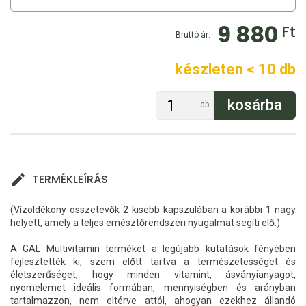
9 880
Ft
Bruttó ár:
készleten < 10 db
db
TERMÉKLEÍRÁS
(Vízoldékony összetevők 2 kisebb kapszulában a korábbi 1 nagy
helyett, amely a teljes emésztőrendszeri nyugalmat segíti elő.)
A GAL Multivitamin terméket a legújabb kutatások fényében
fejlesztették ki, szem előtt tartva a természetességet és
életszerűséget, hogy minden vitamint, ásványianyagot,
nyomelemet ideális formában, mennyiségben és arányban
tartalmazzon, nem eltérve attól, ahogyan ezekhez állandó