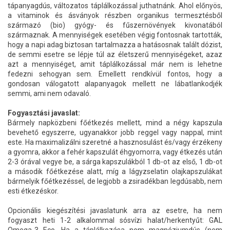
tápanyagdús, változatos táplálkozással juthatnánk. Ahol előnyös,
a vitaminok és ásványok részben organikus termesztésből
származó (bio) gyógy- és fűszernövények kivonatából
származnak. A mennyiségek esetében végig fontosnak tartották,
hogy a napi adag biztosan tartalmazza a hatásosnak talált dózist,
de semmi esetre se lépje túl az életszerű mennyiségeket, azaz
azt a mennyiséget, amit táplálkozással már nem is lehetne
fedezni sehogyan sem. Emellett rendkívül fontos, hogy a
gondosan válogatott alapanyagok mellett ne lábatlankodjék
semmi, ami nem odavaló.
Fogyasztási javaslat:
Bármely napközbeni főétkezés mellett, mind a négy kapszula
bevehető egyszerre, ugyanakkor jobb reggel vagy nappal, mint
este. Ha maximalizálni szeretné a hasznosulást és/vagy érzékeny
a gyomra, akkor a fehér kapszulát éhgyomorra, vagy étkezés után
2-3 órával vegye be, a sárga kapszulákból 1 db-ot az első, 1 db-ot
a második főétkezése alatt, míg a lágyzselatin olajkapszulákat
bármelyik főétkezéssel, de legjobb a zsiradékban legdúsabb, nem
esti étkezéskor.
Opcionális kiegészítési javaslatunk arra az esetre, ha nem
fogyaszt heti 1-2 alkalommal sósvízi halat/herkentyűt: GAL