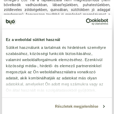
Omega-3 Eco. Ha a táplálkozása nem magnéziumdús (nem
bővelkedik vadhúsokban, lábasfejűekben, puhatestűekben,
zöldleveles zöldségekben, quinoában, sütőtökben jó adaggal
mindennap), fogyasszon továbbá jó minőségű magnéziumot; a
kínálatunkban kétfélét talál.
Vagy egyszerűen javasoljuk, váltson ilyen esetekben a GAL+
Multivitaminra, ami többek közt még ezeket is tartalmazza. A
kolint illetően bővebben olvashat, és az egyéni szükségletét is
Ez a weboldal sütiket használ
megismerheti a kolin.gal.hu oldalunkon.
Sütiket használunk a tartalmak és hirdetések személyre
szabásához, közösségi funkciók biztosításához,
valamint weboldalforgalmunk elemzéséhez. Ezenkívül
közösségi média-, hirdető- és elemező partnereinkkel
Jellemzők
megosztjuk az Ön weboldalhasználatra vonatkozó
adatait, akik kombinálhatják az adatokat más olyan
laktózmentes
Igen
adatokkal, amelyeket Ön adott meg számukra vagy az
cukormentes
Igen
Ön által használt más szolgáltatásokból gyűjtöttek.
gluténmentes
Igen
paleo
Igen
Részletek megjelenítése