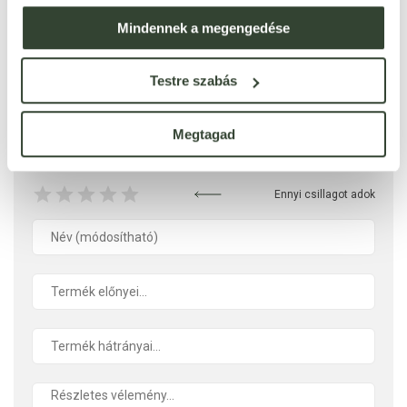
Mindennek a megengedése
Ezt a terméket még senki nem értékelte. Legyél Te az
Testre szabás
első!
Megtagad
ÉRTÉKELÉST ÍROK
Ennyi csillagot adok