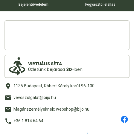
Bejelentővédelem
Fogyasztói elállás
VIRTUÁLIS SÉTA
Üzletünk bejárása
3D
-ben
1135 Budapest, Róbert Károly körút 96-100.
vevoszolgalat@bijo.hu
Magánszemélyeknek: webshop@bijo.hu
+36 1 814 64 64