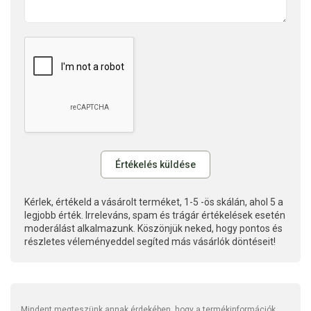
Kérlek, értékeld a vásárolt terméket, 1-5 -ös skálán, ahol 5 a
legjobb érték. Irreleváns, spam és trágár értékelések esetén
moderálást alkalmazunk. Köszönjük neked, hogy pontos és
részletes véleményeddel segíted más vásárlók döntéseit!
Mindent megteszünk annak érdekében, hogy a termékinformációk