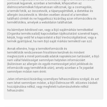
pontosak legyenek, azonban a termékek, kifejezetten az
élelmiszertermékek folyamatosan változnak, így a csomagolás,
a termék fotók, az összetevők, a tápanyagértékek, a dietetikai és
allergén összetevők is. Minden esetben olvasd el a terméken
található címkét és ne hagyatkozz kizárólag azon információkra és
termékfotókra, amelyek a weboldalon találhatóak.
Ha bármilyen kérdésed van, vagy a Bijó sajátmárkás termékekkel
(Organika termékcsalád) kapcsolatban tájékoztatást szeretnél kapni,
kérjük, hogy vedd fel a kapcsolatot a Bijó Vevőszolgálatával, vagy a
termék gyártójával, ha nem Bijó saját márkás termékről van szó.
Annak ellenére, hogy a termékinformációk és
termékfotók rendszeresen frissítésre kerülnek és mindent
megteszünk a minél pontosabb adatok naprakészen tartásáért, a Bijó
nem vállal felelősséget semmilyen helytelen információért
(különösen az allergén és egyéb mentességet jelző jelölések és
információk vagy termékfotók után), amely azonban a Te jogaidat
semmilyen módon nem érinti.
Jelen információ kizárólag személyes felhasználásra szolgál, és azt
nem lehet semmilyen módon, a Bijó Élelmiszer Kft. előzetes írásbeli
hozzájárulása nélkül, vagy megfelelő tudomásulvétele nélkül
felhasználni.