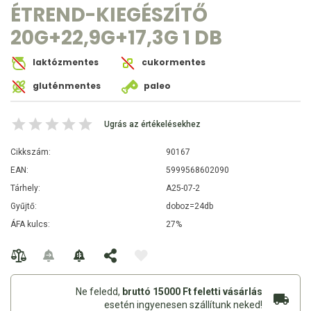
ÉTREND-KIEGÉSZÍTŐ
20G+22,9G+17,3G 1 DB
laktózmentes
cukormentes
gluténmentes
paleo
Ugrás az értékelésekhez
Cikkszám:
90167
EAN:
5999568602090
Tárhely:
A25-07-2
Gyűjtő:
doboz=24db
ÁFA kulcs:
27%
Ne feledd,
bruttó 15000 Ft feletti vásárlás
esetén ingyenesen szállítunk neked!