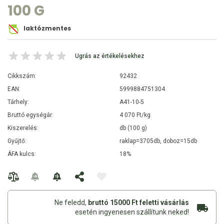
100 G
laktózmentes
Ugrás az értékelésekhez
Cikkszám:
92432
EAN:
5999884751304
Tárhely:
A41-10-5
Bruttó egységár:
4 070 Ft/kg
Kiszerelés:
db (100 g)
Gyűjtő:
raklap=3705db, doboz=15db
ÁFA kulcs:
18%
Ne feledd,
bruttó 15000 Ft feletti vásárlás
esetén ingyenesen szállítunk neked!