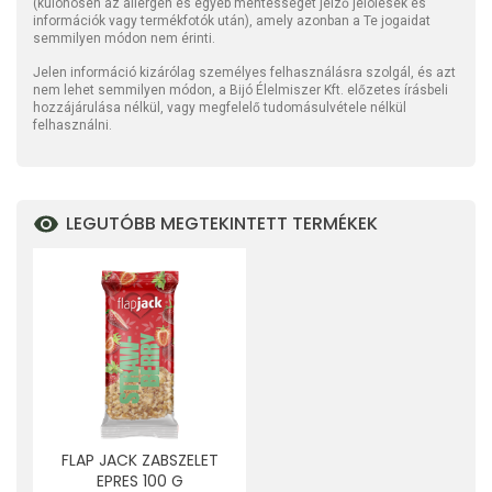
(különösen az allergén és egyéb mentességet jelző jelölések és
információk vagy termékfotók után), amely azonban a Te jogaidat
semmilyen módon nem érinti.
Jelen információ kizárólag személyes felhasználásra szolgál, és azt
nem lehet semmilyen módon, a Bijó Élelmiszer Kft. előzetes írásbeli
hozzájárulása nélkül, vagy megfelelő tudomásulvétele nélkül
felhasználni.
LEGUTÓBB MEGTEKINTETT TERMÉKEK
FLAP JACK ZABSZELET
EPRES 100 G