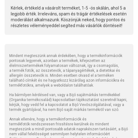
Kérlek, értékeld a vásárolt terméket, 1-5 -ös skálán, ahol 5 a
legjobb érték. Irreleváns, spam és trágár értékelések esetén
moderálást alkalmazunk. Köszönjük neked, hogy pontos és
részletes véleményeddel segíted más vásárlók döntéseit!
Mindent megteszünk annak érdekében, hogy a termékinformációk
pontosak legyenek, azonban a termékek, kifejezetten az
élelmiszertermékek folyamatosan változnak, így a csomagolás,
a termék fotók, az összetevők, a tápanyagértékek, a dietetikai és
allergén összetevők is. Minden esetben olvasd el a terméken
található címkét és ne hagyatkozz kizárólag azon információkra és
termékfotókra, amelyek a weboldalon találhatóak.
Ha bármilyen kérdésed van, vagy a Bijó sajátmárkás termékekkel
(Organika termékcsalád) kapcsolatban tájékoztatást szeretnél kapni,
kérjük, hogy vedd fel a kapcsolatot a Bijó Vevőszolgálatával, vagy a
termék gyártójával, ha nem Bijó saját márkás termékről van szó.
Annak ellenére, hogy a termékinformációk és
termékfotók rendszeresen frissítésre kerülnek és mindent
megteszünk a minél pontosabb adatok naprakészen tartásáért, a Bijó
nem vállal felelősséget semmilyen helytelen információért