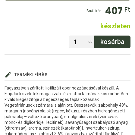
407
Ft
Bruttó ár:
készleten
db
TERMÉKLEÍRÁS
Fagyasztva szárított, liofilizált eper hozzáadásával készül. A
FlapJack szeletek magas zab- és rosttartalmának köszönhetően
kiváló kiegészítője az egészséges táplálkozásnak.
Vegetáriánusok számára is ajánlott. Összetevők: zabpehely 48%,
margarin [növényi olajok (repce, kókusz, részben hidrogénezett
pálmaolaj – változó arányban), emulgeálószerek (zsírsavak
mono- és digliceridjei, lecitinek), savanyúságot szabályozó anyag
(citromsav), aroma, színezék (karotinok)], invertcukor-szirup,
cukornádmelasz, zabliszt 3,6%, fagyasztva szárított (liofilizált)