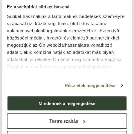
szénhidrát
56,4 g
Ez a weboldal sütiket használ
ebből cukrok
25,8 g
Sütiket használunk a tartalmak és hirdetések személyre
szabásához, közösségi funkciók biztosításához,
rost
4,5 g
valamint weboldalforgalmunk elemzéséhez. Ezenkívül
fehérje
6,8 g
közösségi média-, hirdető- és elemező partnereinkkel
só
0,46 g
megosztjuk az Ön weboldalhasználatra vonatkozó
adatait, akik kombinálhatják az adatokat más olyan
adatokkal, amelyeket Ön adott meg számukra vagy az
Ön által használt más szolgáltatásokból gyűjtöttek.
Ezt a terméket még senki nem értékelte. Legyél Te az
Részletek megjelenítése
első!
Mindennek a megengedése
ÉRTÉKELÉST ÍROK
Ennyi csillagot adok
Testre szabás