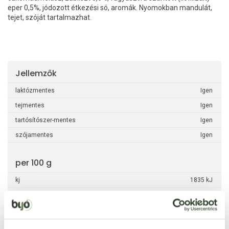
eper 0,5%, jódozott étkezési só, aromák. Nyomokban mandulát,
tejet, szóját tartalmazhat.
Jellemzők
laktózmentes
Igen
tejmentes
Igen
tartósítószer-mentes
Igen
szójamentes
Igen
per 100 g
kj
1835 kJ
kcal
438 kcal
zsír
19,3 g
ebből telített zsírsavak
7 g