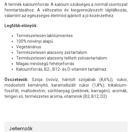
A termék kalciumforrás. A kalcium szükséges a normál csontozat
fenntartásához. A változatos és kiegyensúlyozott táplálkozás,
valamint az egészséges életmód ajánlott a jó közérzethez.
Legfőbb előnyök:
Természetesen laktózmentes
100% növényi alapú
Vegetáriánus
Természetesen alacsony zsírtartalom
Természetesen alacsony telített zsírsavtartalom
Magas minőségű fehérjeforrás
Kalciumforrás, B2-, B12- és D-vitamint tartalmaz
Összetevők:
Szója (ivóvíz, hántolt szójabab (8,6%)), cukor,
módosított keményítő, karamellizált cukor (1,8%), trikalcium-
foszfát, maltodextrin, sűrítőanyag (pektinek, karragén), aromák,
tengeri só, természetes aroma, vitaminok (B2, B12, D2).
Jellemzők