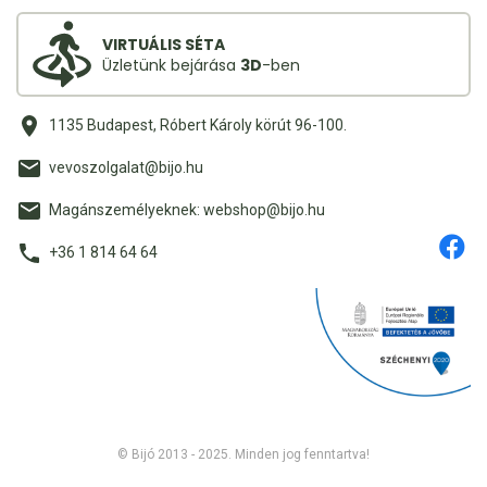
VIRTUÁLIS SÉTA
Üzletünk bejárása
3D
-ben
1135 Budapest, Róbert Károly körút 96-100.
vevoszolgalat@bijo.hu
Magánszemélyeknek: webshop@bijo.hu
+36 1 814 64 64
© Bijó 2013 - 2025. Minden jog fenntartva!