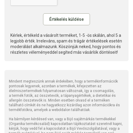
Kérlek, értékeld a vásárolt terméket, 1-5 -ös skálán, ahol 5 a
legjobb érték. Irreleváns, spam és trágár értékelések esetén
moderálást alkalmazunk. Köszönjük neked, hogy pontos és
részletes véleményeddel segíted más vásárlók döntéseit!
Mindent megteszünk annak érdekében, hogy a termékinformációk
pontosak legyenek, azonban a termékek, kifejezetten az
élelmiszertermékek folyamatosan változnak, így a csomagolás,
a termék fotók, az összetevők, a tápanyagértékek, a dietetikai és
allergén összetevők is. Minden esetben olvasd el a terméken
található címkét és ne hagyatkozz kizárólag azon információkra és
termékfotókra, amelyek a weboldalon találhatóak.
Ha bármilyen kérdésed van, vagy a Bijó sajátmárkás termékekkel
(Organika termékcsalád) kapcsolatban tájékoztatást szeretnél kapni,
kérjük, hogy vedd fel a kapcsolatot a Bijó Vevőszolgálatával, vagy a