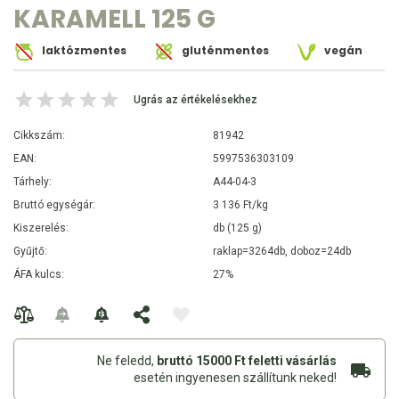
KARAMELL 125 G
laktózmentes
gluténmentes
vegán
Ugrás az értékelésekhez
Cikkszám:
81942
EAN:
5997536303109
Tárhely:
A44-04-3
Bruttó egységár:
3 136 Ft/kg
Kiszerelés:
db (125 g)
Gyűjtő:
raklap=3264db, doboz=24db
ÁFA kulcs:
27%
Ne feledd,
bruttó 15000 Ft feletti vásárlás
esetén ingyenesen szállítunk neked!