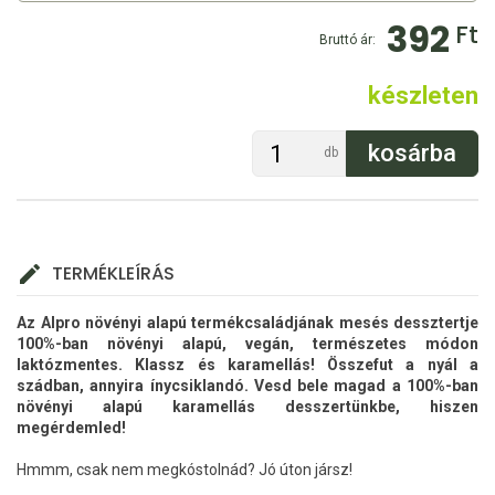
392
Ft
Bruttó ár:
készleten
db
TERMÉKLEÍRÁS
Az Alpro növényi alapú termékcsaládjának mesés dessztertje
100%-ban növényi alapú, vegán, természetes módon
laktózmentes. Klassz és karamellás! Összefut a nyál a
szádban, annyira ínycsiklandó. Vesd bele magad a 100%-ban
növényi alapú karamellás desszertünkbe, hiszen
megérdemled!
Hmmm, csak nem megkóstolnád? Jó úton jársz!