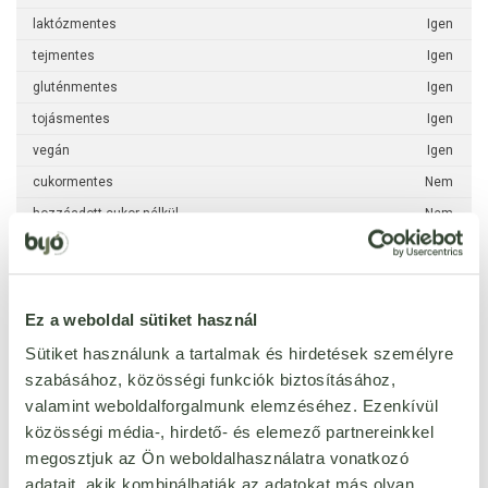
laktózmentes
Igen
tejmentes
Igen
gluténmentes
Igen
tojásmentes
Igen
vegán
Igen
cukormentes
Nem
hozzáadott cukor nélkül
Nem
csökkentett cukortartalmú
Nem
alacsony cukortartalmú
Nem
szójamentes
Nem
Ez a weboldal sütiket használ
Sütiket használunk a tartalmak és hirdetések személyre
per 100 g
szabásához, közösségi funkciók biztosításához,
valamint weboldalforgalmunk elemzéséhez. Ezenkívül
kj
365 kJ
közösségi média-, hirdető- és elemező partnereinkkel
kcal
86 kcal
megosztjuk az Ön weboldalhasználatra vonatkozó
zsír
1,8 g
adatait, akik kombinálhatják az adatokat más olyan