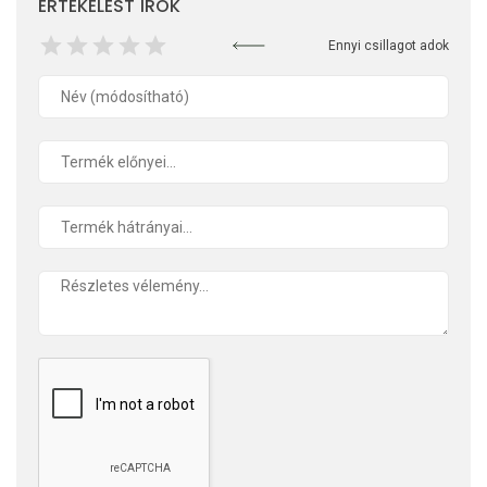
ÉRTÉKELÉST ÍROK
Ennyi csillagot adok