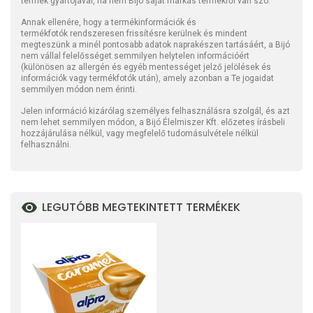
termék gyártójával, ha nem Bijó saját márkás termékről van szó.
Annak ellenére, hogy a termékinformációk és
termékfotók rendszeresen frissítésre kerülnek és mindent
megteszünk a minél pontosabb adatok naprakészen tartásáért, a Bijó
nem vállal felelősséget semmilyen helytelen információért
(különösen az allergén és egyéb mentességet jelző jelölések és
információk vagy termékfotók után), amely azonban a Te jogaidat
semmilyen módon nem érinti.
Jelen információ kizárólag személyes felhasználásra szolgál, és azt
nem lehet semmilyen módon, a Bijó Élelmiszer Kft. előzetes írásbeli
hozzájárulása nélkül, vagy megfelelő tudomásulvétele nélkül
felhasználni.
LEGUTÓBB MEGTEKINTETT TERMÉKEK