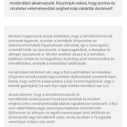
moderálást alkalmazunk. Köszönjük neked, hogy pontos és
részletes véleményeddel segíted más vásárlók döntéseit!
Mindent megteszünk annak érdekében, hogy a termékinformációk
pontosak legyenek, azonban a termékek, kifejezetten az
élelmiszertermékek folyamatosan változnak, így a csomagolás,
a termék fotók, az összetevők, a tápanyagértékek, a dietetikai és
allergén összetevők is. Minden esetben olvasd el a terméken
található címkét és ne hagyatkozz kizárólag azon információkra és
termékfotókra, amelyek a weboldalon találhatóak.
Ha bármilyen kérdésed van, vagy a Bijó sajátmárkás termékekkel
(Organika termékcsalád) kapcsolatban tájékoztatást szeretnél kapni,
kérjük, hogy vedd fel a kapcsolatot a Bijó Vevőszolgálatával, vagy a
termék gyártójával, ha nem Bijó saját márkás termékről van szó.
Annak ellenére, hogy a termékinformációk és
termékfotók rendszeresen frissítésre kerülnek és mindent
megteszünk a minél pontosabb adatok naprakészen tartásáért, a Bijó
nem vállal felelősséget semmilyen helytelen információért
(különösen az allergén és egyéb mentességet jelző jelölések és
információk vagy termékfotók után), amely azonban a Te jogaidat
semmilyen módon nem érinti.