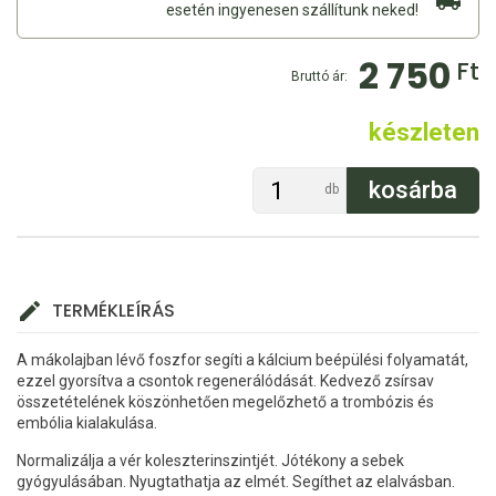
esetén ingyenesen szállítunk neked!
2 750
Ft
Bruttó ár:
készleten
db
TERMÉKLEÍRÁS
A mákolajban lévő foszfor segíti a kálcium beépülési folyamatát,
ezzel gyorsítva a csontok regenerálódását. Kedvező zsírsav
összetételének köszönhetően megelőzhető a trombózis és
embólia kialakulása.
Normalizálja a vér koleszterinszintjét. Jótékony a sebek
gyógyulásában. Nyugtathatja az elmét. Segíthet az elalvásban.