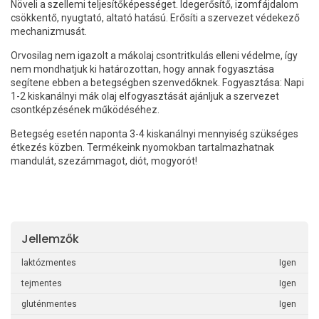
Növeli a szellemi teljesítőképességet. Idegerősítő, izomfájdalom
csökkentő, nyugtató, altató hatású. Erősíti a szervezet védekező
mechanizmusát.
Orvosilag nem igazolt a mákolaj csontritkulás elleni védelme, így
nem mondhatjuk ki határozottan, hogy annak fogyasztása
segítene ebben a betegségben szenvedőknek. Fogyasztása: Napi
1-2 kiskanálnyi mák olaj elfogyasztását ajánljuk a szervezet
csontképzésének működéséhez.
Betegség esetén naponta 3-4 kiskanálnyi mennyiség szükséges
étkezés közben. Termékeink nyomokban tartalmazhatnak
mandulát, szezámmagot, diót, mogyorót!
Jellemzők
laktózmentes
Igen
tejmentes
Igen
gluténmentes
Igen