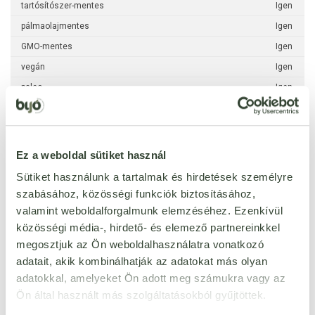
tartósítószer-mentes
Igen
pálmaolajmentes
Igen
GMO-mentes
Igen
vegán
Igen
paleo
Igen
cukormentes
Igen
hozzáadott cukor nélkül
Igen
Ez a weboldal sütiket használ
per 100 g
Sütiket használunk a tartalmak és hirdetések személyre
kj
3400 kJ
szabásához, közösségi funkciók biztosításához,
valamint weboldalforgalmunk elemzéséhez. Ezenkívül
kcal
850 kcal
közösségi média-, hirdető- és elemező partnereinkkel
zsír
92,5 g
megosztjuk az Ön weboldalhasználatra vonatkozó
ebből telített zsírsavak
7,5 g
adatait, akik kombinálhatják az adatokat más olyan
szénhidrát
0 g
adatokkal, amelyeket Ön adott meg számukra vagy az
ebből cukrok
0 g
Ön által használt más szolgáltatásokból gyűjtöttek.
ebből poliolok
0 g