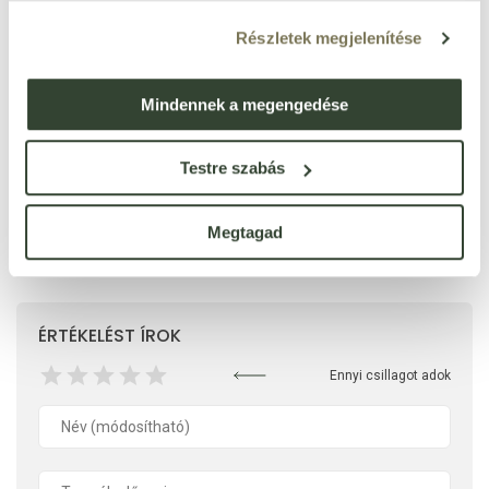
ebből keményítő
0 g
Részletek megjelenítése
fehérje
0 g
só
0 g
Mindennek a megengedése
Testre szabás
Megtagad
Ezt a terméket még senki nem értékelte. Legyél Te az
első!
ÉRTÉKELÉST ÍROK
Ennyi csillagot adok