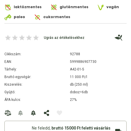
laktózmentes
gluténmentes
vegán
paleo
cukormentes
Ugrás az értékelésekhez
Cikkszám:
92788
EAN:
5999886907730
Tárhely:
A42-01-5
Bruttó egységár:
11 000 Ft/l
Kiszerelés:
db (250 ml)
Gyűjtő:
doboz=6db
ÁFA kulcs:
27%
Ne feledd,
bruttó 15000 Ft feletti vásárlás