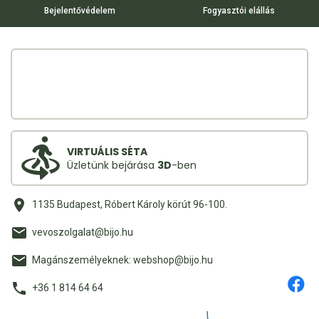
Bejelentővédelem
Fogyasztói elállás
VIRTUÁLIS SÉTA
Üzletünk bejárása
3D
-ben
1135 Budapest, Róbert Károly körút 96-100.
vevoszolgalat@bijo.hu
Magánszemélyeknek: webshop@bijo.hu
+36 1 814 64 64