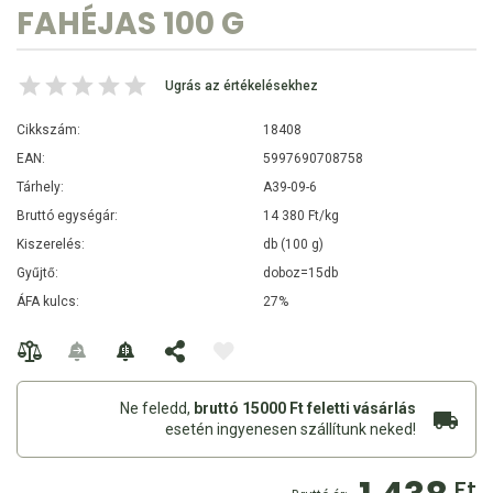
FAHÉJAS 100 G
Ugrás az értékelésekhez
Cikkszám:
18408
EAN:
5997690708758
Tárhely:
A39-09-6
Bruttó egységár:
14 380 Ft/kg
Kiszerelés:
db (100 g)
Gyűjtő:
doboz=15db
ÁFA kulcs:
27%
Ne feledd,
bruttó 15000 Ft feletti vásárlás
esetén ingyenesen szállítunk neked!
Ft