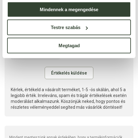
Mindennek a megengedése
Testre szabás
Megtagad
Kérlek, értékeld a vásárolt terméket, 1-5 -ös skálán, ahol 5 a
legjobb érték. Irreleváns, spam és trágár értékelések esetén
moderálást alkalmazunk. Köszönjük neked, hogy pontos és
részletes véleményeddel segíted más vásárlók döntéseit!
Mindent megteszünk annak érdekében, hogy a termékinformációk