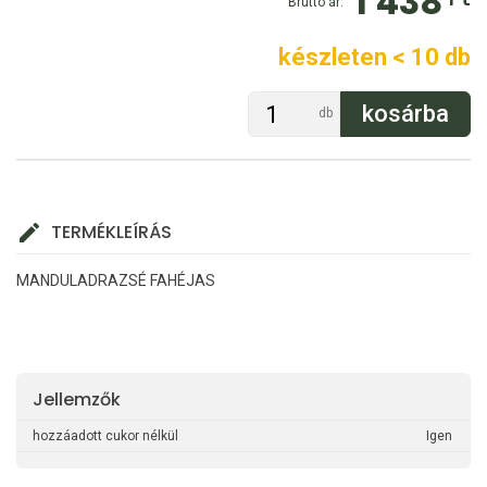
1 438
Bruttó ár:
készleten < 10 db
db
TERMÉKLEÍRÁS
MANDULADRAZSÉ FAHÉJAS
Jellemzők
hozzáadott cukor nélkül
Igen