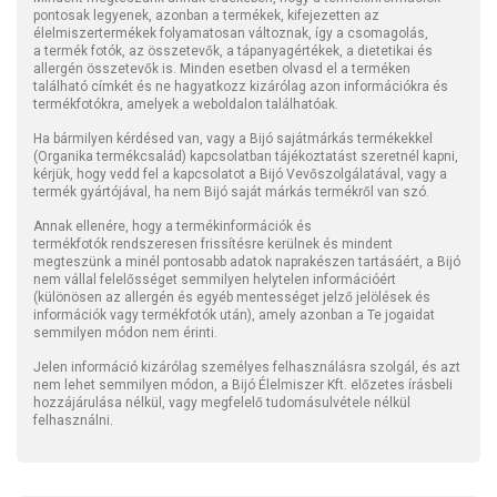
pontosak legyenek, azonban a termékek, kifejezetten az
élelmiszertermékek folyamatosan változnak, így a csomagolás,
a termék fotók, az összetevők, a tápanyagértékek, a dietetikai és
allergén összetevők is. Minden esetben olvasd el a terméken
található címkét és ne hagyatkozz kizárólag azon információkra és
termékfotókra, amelyek a weboldalon találhatóak.
Ha bármilyen kérdésed van, vagy a Bijó sajátmárkás termékekkel
(Organika termékcsalád) kapcsolatban tájékoztatást szeretnél kapni,
kérjük, hogy vedd fel a kapcsolatot a Bijó Vevőszolgálatával, vagy a
termék gyártójával, ha nem Bijó saját márkás termékről van szó.
Annak ellenére, hogy a termékinformációk és
termékfotók rendszeresen frissítésre kerülnek és mindent
megteszünk a minél pontosabb adatok naprakészen tartásáért, a Bijó
nem vállal felelősséget semmilyen helytelen információért
(különösen az allergén és egyéb mentességet jelző jelölések és
információk vagy termékfotók után), amely azonban a Te jogaidat
semmilyen módon nem érinti.
Jelen információ kizárólag személyes felhasználásra szolgál, és azt
nem lehet semmilyen módon, a Bijó Élelmiszer Kft. előzetes írásbeli
hozzájárulása nélkül, vagy megfelelő tudomásulvétele nélkül
felhasználni.