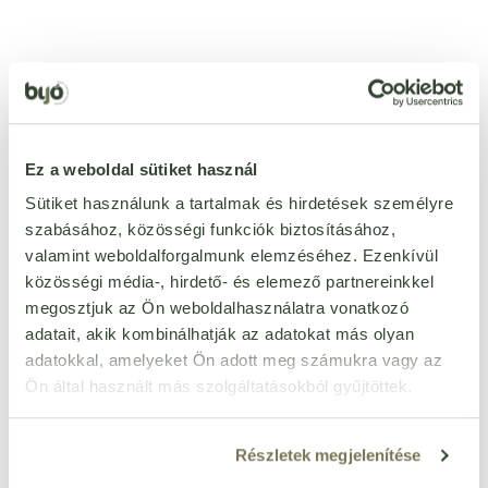
Ezt a terméket még senki nem értékelte. Legyél Te az
első!
Ez a weboldal sütiket használ
ÉRTÉKELÉST ÍROK
Sütiket használunk a tartalmak és hirdetések személyre
szabásához, közösségi funkciók biztosításához,
Ennyi csillagot adok
valamint weboldalforgalmunk elemzéséhez. Ezenkívül
közösségi média-, hirdető- és elemező partnereinkkel
megosztjuk az Ön weboldalhasználatra vonatkozó
adatait, akik kombinálhatják az adatokat más olyan
adatokkal, amelyeket Ön adott meg számukra vagy az
Ön által használt más szolgáltatásokból gyűjtöttek.
Részletek megjelenítése