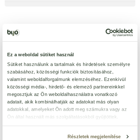
Ezt a terméket még senki nem értékelte. Legyél Te az
első!
Ez a weboldal sütiket használ
Sütiket használunk a tartalmak és hirdetések személyre
ÉRTÉKELÉST ÍROK
szabásához, közösségi funkciók biztosításához,
valamint weboldalforgalmunk elemzéséhez. Ezenkívül
Ennyi csillagot adok
közösségi média-, hirdető- és elemező partnereinkkel
megosztjuk az Ön weboldalhasználatra vonatkozó
adatait, akik kombinálhatják az adatokat más olyan
adatokkal, amelyeket Ön adott meg számukra vagy az
Ön által használt más szolgáltatásokból gyűjtöttek.
Részletek megjelenítése