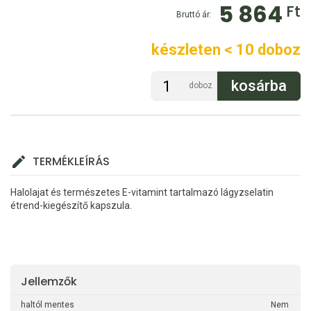
5 864
Ft
Bruttó ár:
készleten < 10 doboz
doboz
TERMÉKLEÍRÁS
Halolajat és természetes E-vitamint tartalmazó lágyzselatin
étrend-kiegészítő kapszula.
Jellemzők
haltól mentes
Nem