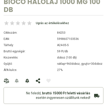
BIOCO HALOLAJ 1000 MG 100
DB
Ugrás az értékelésekhez
Cikkszám:
84253
EAN:
5998607103536
Tárhely:
A24-05-5
Bruttó egységár:
59 Ft/db
Kiszerelés:
doboz (100 db)
Gyűjtő:
raklap=960doboz, gyujto=30doboz
ÁFA kulcs:
27%
Ne feledd,
bruttó 15000 Ft feletti vásárlás
esetén ingyenesen szállítunk neked!