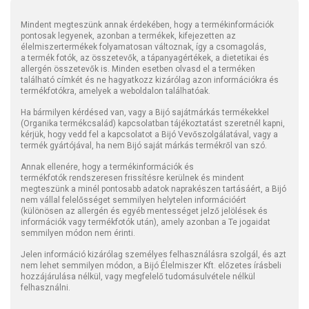
Mindent megteszünk annak érdekében, hogy a termékinformációk
pontosak legyenek, azonban a termékek, kifejezetten az
élelmiszertermékek folyamatosan változnak, így a csomagolás,
a termék fotók, az összetevők, a tápanyagértékek, a dietetikai és
allergén összetevők is. Minden esetben olvasd el a terméken
található címkét és ne hagyatkozz kizárólag azon információkra és
termékfotókra, amelyek a weboldalon találhatóak.
Ha bármilyen kérdésed van, vagy a Bijó sajátmárkás termékekkel
(Organika termékcsalád) kapcsolatban tájékoztatást szeretnél kapni,
kérjük, hogy vedd fel a kapcsolatot a Bijó Vevőszolgálatával, vagy a
termék gyártójával, ha nem Bijó saját márkás termékről van szó.
Annak ellenére, hogy a termékinformációk és
termékfotók rendszeresen frissítésre kerülnek és mindent
megteszünk a minél pontosabb adatok naprakészen tartásáért, a Bijó
nem vállal felelősséget semmilyen helytelen információért
(különösen az allergén és egyéb mentességet jelző jelölések és
információk vagy termékfotók után), amely azonban a Te jogaidat
semmilyen módon nem érinti.
Jelen információ kizárólag személyes felhasználásra szolgál, és azt
nem lehet semmilyen módon, a Bijó Élelmiszer Kft. előzetes írásbeli
hozzájárulása nélkül, vagy megfelelő tudomásulvétele nélkül
felhasználni.