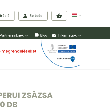
tráció
Belépés
Partnereinknek
Blog
Információk
mre megrendeléseket
PERUI ZSÁZSA
0 DB