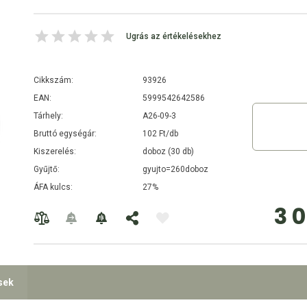
Ugrás az értékelésekhez
Cikkszám:
93926
EAN:
5999542642586
Tárhely:
A26-09-3
Bruttó egységár:
102 Ft/db
Kiszerelés:
doboz (30 db)
Gyűjtő:
gyujto=260doboz
ÁFA kulcs:
27%
3 
sek