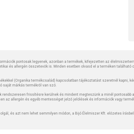
rmációk pontosak legyenek, azonban a termékek, kifejezetten az élelmiszerter
tetikai és allergén összetevők is. Minden esetben olvasd el a terméken található
kekkel (Organika termékcsalád) kapcsolatban tájékoztatást szeretnél kapni, kérj
jó saját márkás termékről van szó.
k rendszeresen frissítésre kerülnek és mindent megteszünk a minél pontosabb ad
sen az allergén és egyéb mentességet jelző jelölések és információk vagy termé
lgál, és azt nem lehet semmilyen módon, a Bijó Élelmiszer Kft. előzetes írásbe