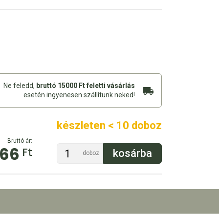
Ne feledd,
bruttó 15000 Ft feletti vásárlás
esetén ingyenesen szállítunk neked!
készleten < 10 doboz
Bruttó ár:
066
Ft
doboz