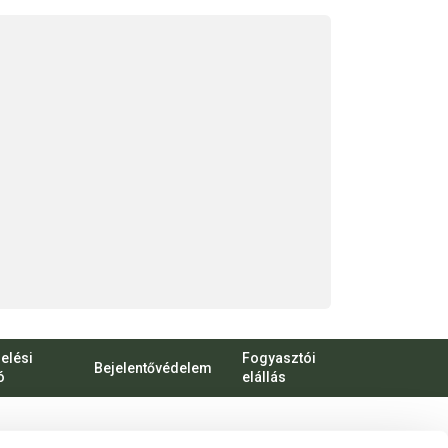
elési
Fogyasztói
Bejelentővédelem
ó
elállás
bert Károly körút 96-100.