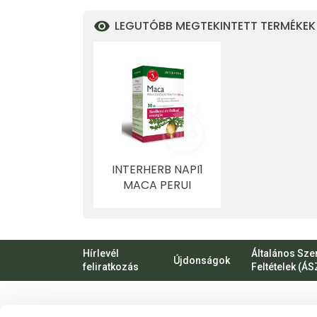
LEGUTÓBB MEGTEKINTETT TERMÉKEK
INTERHERB NAPI1
MACA PERUI
ZSÁZSA
EXTRAKTUM
KAPSZULA 30 DB
Hírlevél
Általános Sze
Újdonságok
feliratkozás
Feltételek (ÁS