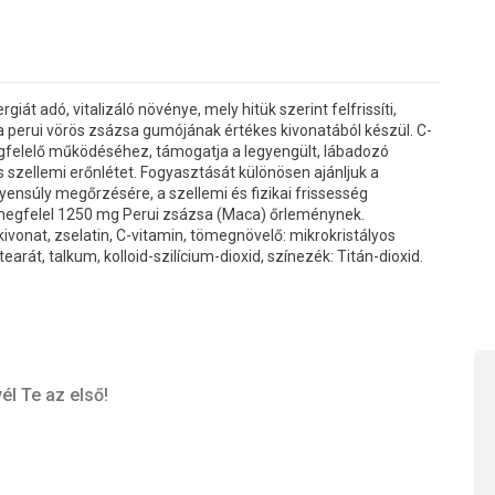
át adó, vitalizáló növénye, mely hitük szerint felfrissíti,
 a perui vörös zsázsa gumójának értékes kivonatából készül. C-
gfelelő működéséhez, támogatja a legyengült, lábadozó
és szellemi erőnlétet. Fogyasztását különösen ajánljuk a
gyensúly megőrzésére, a szellemi és fizikai frissesség
megfelel 1250 mg Perui zsázsa (Maca) őrleménynek.
vonat, zselatin, C-vitamin, tömegnövelő: mikrokristályos
át, talkum, kolloid-szilícium-dioxid, színezék: Titán-dioxid.
él Te az első!