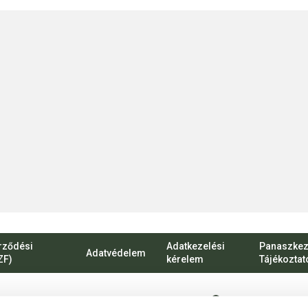
rződési
Adatkezelési
Panaszkez
Adatvédelem
ZF)
kérelem
Tájékoztat
1135 Budapest, Ró