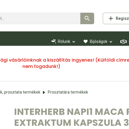
Regisz
Rólunk
Bijóságok
ssági vásárlóinknak a kiszállítás ingyenes! (Külföldi cí
nem fogadunk!)
k, prosztata termékek
Prosztatára termékek
INTERHERB NAPI1 MACA 
EXTRAKTUM KAPSZULA 3