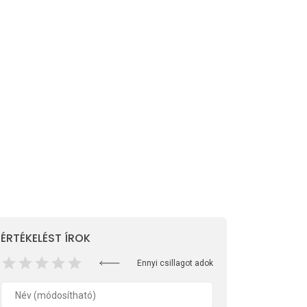
ÉRTÉKELÉST ÍROK
Ennyi csillagot adok