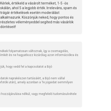
Kérlek, értékeld a vásárolt terméket, 1-5 -ös
skálán, ahol 5 a legjobb érték. Irreleváns, spam és
trágár értékelések esetén moderálást
alkalmazunk. Köszönjük neked, hogy pontos és
részletes véleményeddel segíted más vásárlók
döntéseit!
mékek folyamatosan változnak, így a csomagolás,
 címkét és ne hagyatkozz kizárólag azon információkra és
ük, hogy vedd fel a kapcsolatot a Bijó
atok naprakészen tartásáért, a Bijó nem vállal
kfotók után), amely azonban a Te jogaidat semmilyen
li hozzájárulása nélkül, vagy megfelelő tudomásulvétele