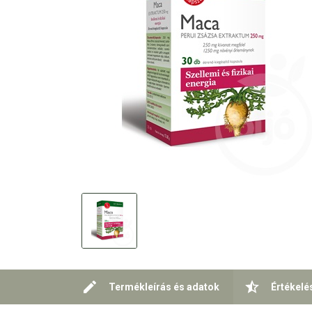
Termékleírás és adatok
Értékelé