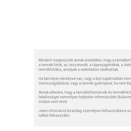
Mindent megteszünk annak érdekében, hogy a termékinfo
a termék fotók, az összetevők, a tápanyagértékek, a die
termékfotókra, amelyek a weboldalon találhatóak.
Ha bármilyen kérdésed van, vagy a Bijó sajátmárkás termé
Vevőszolgálatával, vagy a termék gyártójával, ha nem Bi
Annak ellenére, hogy a termékinformációk és termékfotó
felelősséget semmilyen helytelen információért (különö
módon nem érinti.
Jelen információ kizárólag személyes felhasználásra szo
nélkül felhasználni.