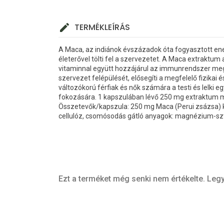
TERMÉKLEÍRÁS
A Maca, az indiánok évszázadok óta fogyasztott energi
életerővel tölti fel a szervezetet. A Maca extraktum
vitaminnal együtt hozzájárul az immunrendszer me
szervezet felépülését, elősegíti a megfelelő fizikai 
változókorú férfiak és nők számára a testi és lelki e
fokozására. 1 kapszulában lévő 250 mg extraktum 
Összetevők/kapszula: 250 mg Maca (Perui zsázsa) ki
cellulóz, csomósodás gátló anyagok: magnézium-sztear
Ezt a terméket még senki nem értékelte. Legy