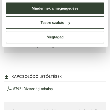
Mindennek a megengedése
Testre szabás
Kérlek, értékeld a vásárolt terméket, 1-5 -ös skálán, ahol 5 a
legjobb érték. Irreleváns, spam és trágár értékelések esetén
Megtagad
moderálást alkalmazunk. Köszönjük neked, hogy pontos és
részletes véleményeddel segíted más vásárlók döntéseit!
KAPCSOLÓDÓ LETÖLTÉSEK
87921 Biztonsági adatlap