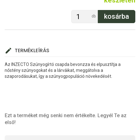
készleten
db
TERMÉKLEÍRÁS
Az INZECTO Szúnyogírtó csapda bevonzza és elpusztítja a
nőstény szúnyogokat és a lárváikat, meggátolva a
szaporodásukat, így a szúnyogpopuláció növekedését.
Ezt a terméket még senki nem értékelte. Legyél Te az
első!