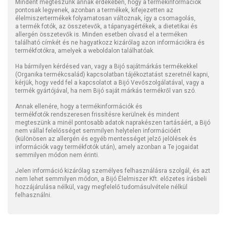
Mindent megteszünk annak érdekében, hogy a termékinformációk
pontosak legyenek, azonban a termékek, kifejezetten az
élelmiszertermékek folyamatosan változnak, így a csomagolás,
a termék fotók, az összetevők, a tápanyagértékek, a dietetikai és
allergén összetevők is. Minden esetben olvasd el a terméken
található címkét és ne hagyatkozz kizárólag azon információkra és
termékfotókra, amelyek a weboldalon találhatóak.
Ha bármilyen kérdésed van, vagy a Bijó sajátmárkás termékekkel
(Organika termékcsalád) kapcsolatban tájékoztatást szeretnél kapni,
kérjük, hogy vedd fel a kapcsolatot a Bijó Vevőszolgálatával, vagy a
termék gyártójával, ha nem Bijó saját márkás termékről van szó.
Annak ellenére, hogy a termékinformációk és
termékfotók rendszeresen frissítésre kerülnek és mindent
megteszünk a minél pontosabb adatok naprakészen tartásáért, a Bijó
nem vállal felelősséget semmilyen helytelen információért
(különösen az allergén és egyéb mentességet jelző jelölések és
információk vagy termékfotók után), amely azonban a Te jogaidat
semmilyen módon nem érinti.
Jelen információ kizárólag személyes felhasználásra szolgál, és azt
nem lehet semmilyen módon, a Bijó Élelmiszer Kft. előzetes írásbeli
hozzájárulása nélkül, vagy megfelelő tudomásulvétele nélkül
felhasználni.