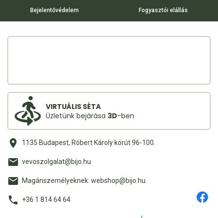
Bejelentővédelem
Fogyasztói elállás
VIRTUÁLIS SÉTA
Üzletünk bejárása
3D
-ben
1135 Budapest, Róbert Károly körút 96-100.
vevoszolgalat@bijo.hu
Magánszemélyeknek: webshop@bijo.hu
+36 1 814 64 64