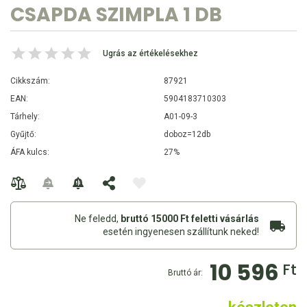
CSAPDA SZIMPLA 1 DB
Ugrás az értékelésekhez
Cikkszám:
87921
EAN:
5904183710303
Tárhely:
A01-09-3
Gyűjtő:
doboz=12db
ÁFA kulcs:
27%
Ne feledd,
bruttó 15000 Ft feletti vásárlás
esetén ingyenesen szállítunk neked!
10 596
Ft
Bruttó ár: