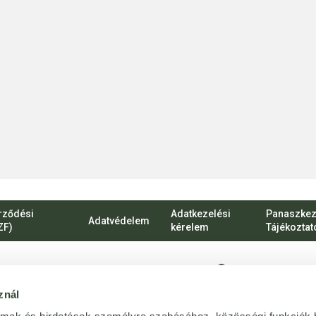
rződési
Adatkezelési
Panaszkez
Adatvédelem
ZF)
kérelem
Tájékoztat
1135 Budapest, Ró
znál
vevoszolgalat@bij