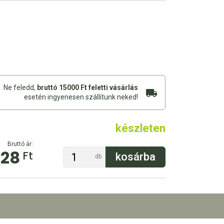
Ne feledd,
bruttó 15000 Ft feletti vásárlás
esetén ingyenesen szállítunk neked!
készleten
Bruttó ár:
728
Ft
db