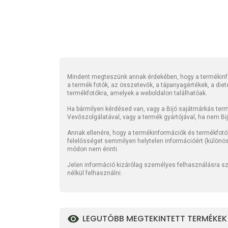
Mindent megteszünk annak érdekében, hogy a termékinfo
a termék fotók, az összetevők, a tápanyagértékek, a die
termékfotókra, amelyek a weboldalon találhatóak.
Ha bármilyen kérdésed van, vagy a Bijó sajátmárkás termé
Vevőszolgálatával, vagy a termék gyártójával, ha nem Bi
Annak ellenére, hogy a termékinformációk és termékfotó
felelősséget semmilyen helytelen információért (különö
módon nem érinti.
Jelen információ kizárólag személyes felhasználásra szo
nélkül felhasználni.
LEGUTÓBB MEGTEKINTETT TERMÉKEK