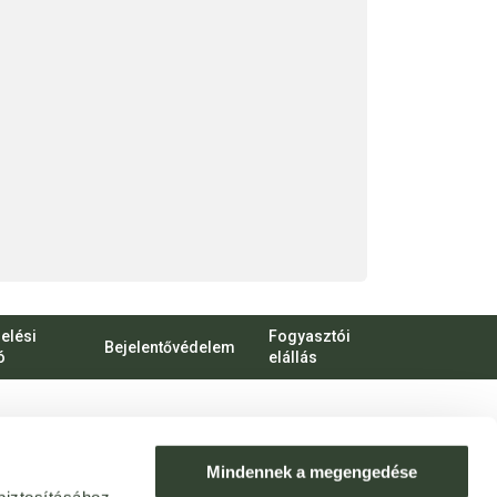
elési
Fogyasztói
Bejelentővédelem
ó
elállás
bert Károly körút 96-100.
o.hu
Mindennek a megengedése