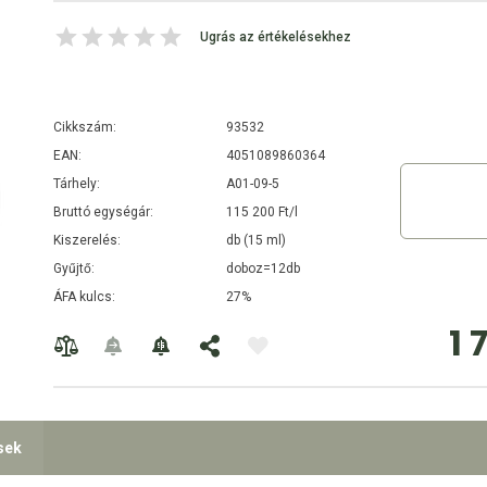
Ugrás az értékelésekhez
Cikkszám:
93532
EAN:
4051089860364
Tárhely:
A01-09-5
Bruttó egységár:
115 200 Ft/l
Kiszerelés:
db (15 ml)
Gyűjtő:
doboz=12db
ÁFA kulcs:
27%
1 
sek