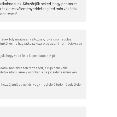
alkalmazunk. Köszönjük neked, hogy pontos és
részletes véleményeddel segíted más vásárlók
döntéseit!
mékek folyamatosan változnak, így a csomagolás,
 címkét és ne hagyatkozz kizárólag azon információkra és
ük, hogy vedd fel a kapcsolatot a Bijó
atok naprakészen tartásáért, a Bijó nem vállal
kfotók után), amely azonban a Te jogaidat semmilyen
li hozzájárulása nélkül, vagy megfelelő tudomásulvétele