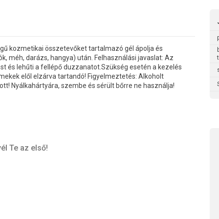
ségű kozmetikai összetevőket tartalmazó gél ápolja és
k, méh, darázs, hangya) után. Felhasználási javaslat: Az
ést és lehűti a fellépő duzzanatot.Szükség esetén a kezelés
ekek elől elzárva tartandó! Figyelmeztetés: Alkoholt
ott! Nyálkahártyára, szembe és sérült bőrre ne használja!
él Te az első!