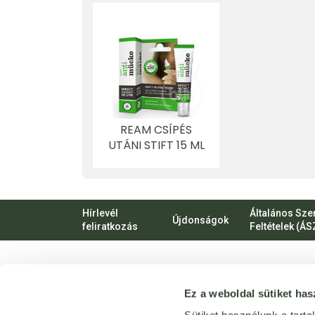
REAM CSÍPÉS
UTÁNI STIFT 15 ML
Hírlevél
Általános Sze
Újdonságok
feliratkozás
Feltételek (ÁS
VIRTUÁLIS
Ez a weboldal sütiket has
SÉTA
Üzletünk