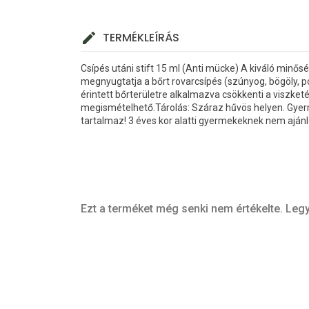
TERMÉKLEÍRÁS
Csípés utáni stift 15 ml (Anti mücke) A kiváló minő
megnyugtatja a bőrt rovarcsípés (szúnyog, bögöly, pó
érintett bőrterületre alkalmazva csökkenti a viszket
megismételhető.Tárolás: Száraz hűvös helyen. Gyerm
tartalmaz! 3 éves kor alatti gyermekeknek nem ajánl
Ezt a terméket még senki nem értékelte. Legy