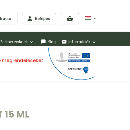
tráció
Belépés
Partnereinknek
Blog
Információk
mre megrendeléseket
 15 ML