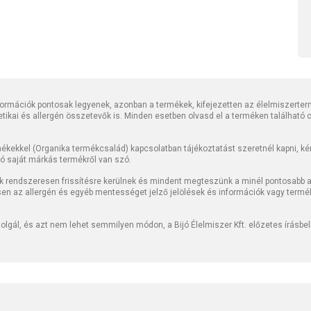
rmációk pontosak legyenek, azonban a termékek, kifejezetten az élelmiszerter
tetikai és allergén összetevők is. Minden esetben olvasd el a terméken található
kekkel (Organika termékcsalád) kapcsolatban tájékoztatást szeretnél kapni, kérj
jó saját márkás termékről van szó.
k rendszeresen frissítésre kerülnek és mindent megteszünk a minél pontosabb ad
sen az allergén és egyéb mentességet jelző jelölések és információk vagy termé
lgál, és azt nem lehet semmilyen módon, a Bijó Élelmiszer Kft. előzetes írásbe