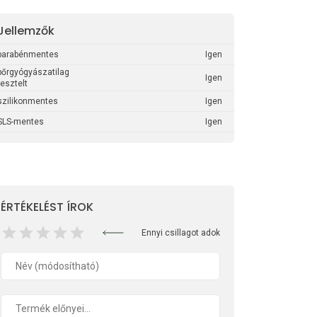
Jellemzők
parabénmentes
Igen
bőrgyógyászatilag
Igen
tesztelt
szilikonmentes
Igen
SLS-mentes
Igen
ÉRTÉKELÉST ÍROK
Ennyi csillagot adok