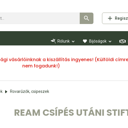
Regisz
Rólunk
Bijóságok
ssági vásárlóinknak a kiszállítás ingyenes! (Külföldi cí
nem fogadunk!)
ek
Rovarűzők, csipeszek
REAM CSÍPÉS UTÁNI STIFT