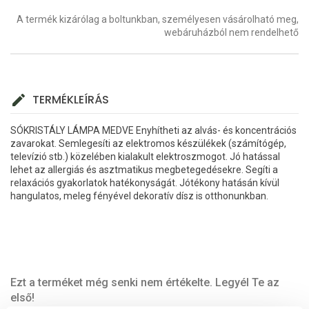
A termék kizárólag a boltunkban, személyesen vásárolható meg,
webáruházból nem rendelhető
TERMÉKLEÍRÁS
SÓKRISTÁLY LÁMPA MEDVE Enyhítheti az alvás- és koncentrációs
zavarokat. Semlegesíti az elektromos készülékek (számítógép,
televízió stb.) közelében kialakult elektroszmogot. Jó hatással
lehet az allergiás és asztmatikus megbetegedésekre. Segíti a
relaxációs gyakorlatok hatékonyságát. Jótékony hatásán kívül
hangulatos, meleg fényével dekoratív dísz is otthonunkban.
Ezt a terméket még senki nem értékelte. Legyél Te az
első!