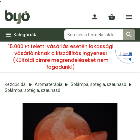
'
Kategóriák
15.000 Ft feletti vásárlás esetén lakossági
vásárlóinknak a kiszállítás ingyenes!
(Külföldi címre megrendeléseket nem
fogadunk!)
Kezdőoldal
Aromaterápia
Sólámpa, sótégla, szaunasó
Sólámpa, sótégla, szaunasó