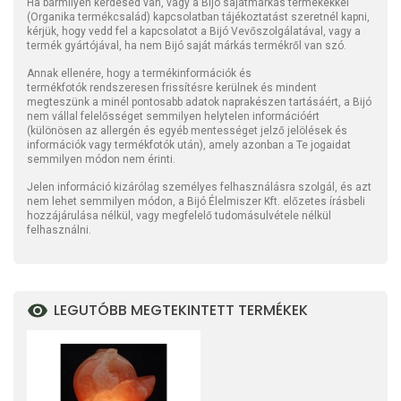
Ha bármilyen kérdésed van, vagy a Bijó sajátmárkás termékekkel
(Organika termékcsalád) kapcsolatban tájékoztatást szeretnél kapni,
kérjük, hogy vedd fel a kapcsolatot a Bijó Vevőszolgálatával, vagy a
termék gyártójával, ha nem Bijó saját márkás termékről van szó.
Annak ellenére, hogy a termékinformációk és
termékfotók rendszeresen frissítésre kerülnek és mindent
megteszünk a minél pontosabb adatok naprakészen tartásáért, a Bijó
nem vállal felelősséget semmilyen helytelen információért
(különösen az allergén és egyéb mentességet jelző jelölések és
információk vagy termékfotók után), amely azonban a Te jogaidat
semmilyen módon nem érinti.
Jelen információ kizárólag személyes felhasználásra szolgál, és azt
nem lehet semmilyen módon, a Bijó Élelmiszer Kft. előzetes írásbeli
hozzájárulása nélkül, vagy megfelelő tudomásulvétele nélkül
felhasználni.
LEGUTÓBB MEGTEKINTETT TERMÉKEK