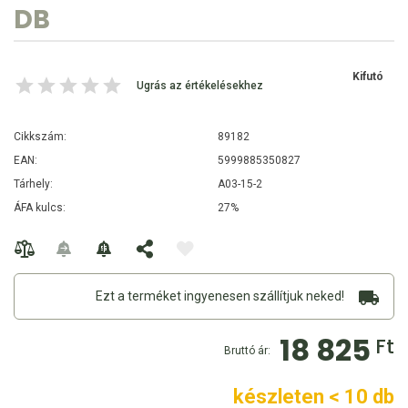
DB
Kifutó
Ugrás az értékelésekhez
Cikkszám:
89182
EAN:
5999885350827
Tárhely:
A03-15-2
ÁFA kulcs:
27%
Ezt a terméket ingyenesen szállítjuk neked!
18 825
Ft
Bruttó ár:
készleten < 10 db