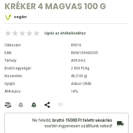
KRÉKER 4 MAGVAS 100 G
vegán
Ugrás az értékelésekhez
Cikkszám:
89016
EAN:
8606109442035
Tárhely:
A39-04-2
Bruttó egységár:
2 850 Ft/kg
Kiszerelés:
db (100 g)
Gyűjtő:
doboz=28db
ÁFA kulcs:
18%
Ne feledd,
bruttó 15000 Ft feletti vásárlás
esetén ingyenesen szállítunk neked!