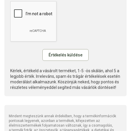
Kérlek, értékeld a vásárolt terméket, 1-5 -ös skálán, ahol 5 a
legjobb érték. Irreleváns, spam és trágár értékelések esetén
moderálást alkalmazunk. Köszönjük neked, hogy pontos és
részletes véleményeddel segíted más vásárlók döntéseit!
Mindent megteszünk annak érdekében, hogy a termékinformációk
pontosak legyenek, azonban a termékek, kifejezetten az
élelmiszertermékek folyamatosan változnak, így a csomagolás,
a termék fotók, az összetevők, a tápanyagértékek, a dietetikai és