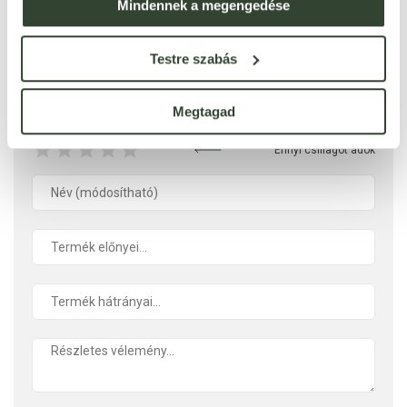
Mindennek a megengedése
Ezt a terméket még senki nem értékelte. Legyél Te az
első!
Testre szabás
Megtagad
ÉRTÉKELÉST ÍROK
Ennyi csillagot adok