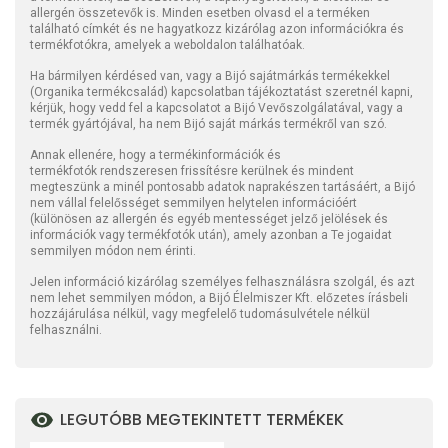
allergén összetevők is. Minden esetben olvasd el a terméken
található címkét és ne hagyatkozz kizárólag azon információkra és
termékfotókra, amelyek a weboldalon találhatóak.
Ha bármilyen kérdésed van, vagy a Bijó sajátmárkás termékekkel
(Organika termékcsalád) kapcsolatban tájékoztatást szeretnél kapni,
kérjük, hogy vedd fel a kapcsolatot a Bijó Vevőszolgálatával, vagy a
termék gyártójával, ha nem Bijó saját márkás termékről van szó.
Annak ellenére, hogy a termékinformációk és
termékfotók rendszeresen frissítésre kerülnek és mindent
megteszünk a minél pontosabb adatok naprakészen tartásáért, a Bijó
nem vállal felelősséget semmilyen helytelen információért
(különösen az allergén és egyéb mentességet jelző jelölések és
információk vagy termékfotók után), amely azonban a Te jogaidat
semmilyen módon nem érinti.
Jelen információ kizárólag személyes felhasználásra szolgál, és azt
nem lehet semmilyen módon, a Bijó Élelmiszer Kft. előzetes írásbeli
hozzájárulása nélkül, vagy megfelelő tudomásulvétele nélkül
felhasználni.
LEGUTÓBB MEGTEKINTETT TERMÉKEK