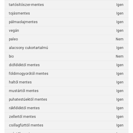
tartósítószer-mentes
Igen
tojásmentes
Igen
pálmaolajmentes
Igen
vegán
Igen
paleo
Nem
alacsony cukortartalmú
Igen
bio
Nem
dióféléktől mentes
Igen
földimogyorótól mentes
Igen
haltól mentes
Igen
mustártól mentes
Igen
puhatestűektől mentes
Igen
rákféléktől mentes
Igen
zellertől mentes
Igen
csillagfürttől mentes
Igen