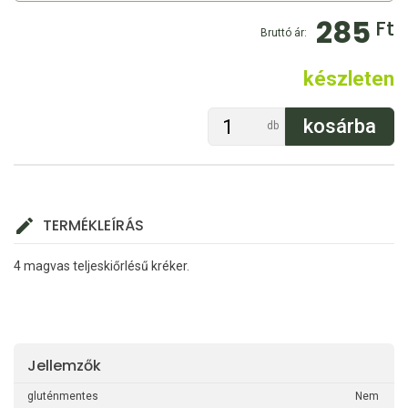
285
Ft
Bruttó ár:
készleten
db
TERMÉKLEÍRÁS
4 magvas teljeskiőrlésű kréker.
Jellemzők
gluténmentes
Nem