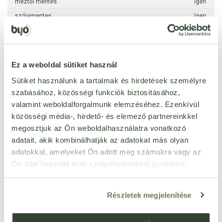
méztől mentes
Igen
szójamentes
Igen
per 100 g
kj
1860 kJ
Ez a weboldal sütiket használ
kcal
444 kcal
Sütiket használunk a tartalmak és hirdetések személyre
zsír
20,5 g
szabásához, közösségi funkciók biztosításához,
ebből telített zsírsavak
7,2 g
valamint weboldalforgalmunk elemzéséhez. Ezenkívül
közösségi média-, hirdető- és elemező partnereinkkel
szénhidrát
9,6 g
megosztjuk az Ön weboldalhasználatra vonatkozó
ebből cukrok
2 g
adatait, akik kombinálhatják az adatokat más olyan
rost
5,8 g
adatokkal, amelyeket Ön adott meg számukra vagy az
fehérje
9,6 g
Ön által használt más szolgáltatásokból gyűjtöttek.
só
2,78 g
Részletek megjelenítése