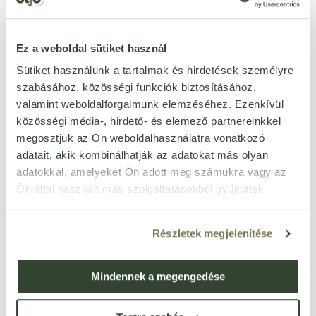
B12-vitamin – 25mcg
C-vitamin – 500mg
Összetevők
: aszkorbinsav, színezék: kalcium-karbonát, tiamin-
Ez a weboldal sütiket használ
mononitrát, csomósodást gátló anyagok: mikrokistályos cellulóz,
Sütiket használunk a tartalmak és hirdetések személyre
szilícium-dioxid, zsírsavak magnézium sói, kolin-bitartarát, d-
kalcium-pantotenát, piridoxin-hidroklorid, niacinamid,
szabásához, közösségi funkciók biztosításához,
tömegnövelőszer: keresztkötéses nátrium-karboxi-metil-cellulóz,
valamint weboldalforgalmunk elemzéséhez. Ezenkívül
riboflavin, inozitol, para-aminobenzoésav, stabilizátor: hidroxi-
közösségi média-, hirdető- és elemező partnereinkkel
propil-metil-cellulóz, folsav, cinnokobalamin, biotin, sűrítőanyag:
megosztjuk az Ön weboldalhasználatra vonatkozó
kamauba viasz.
adatait, akik kombinálhatják az adatokat más olyan
adatokkal, amelyeket Ön adott meg számukra vagy az
Ön által használt más szolgáltatásokból gyűjtöttek.
Részletek megjelenítése
Ezt a terméket még senki nem értékelte. Legyél Te az
első!
Mindennek a megengedése