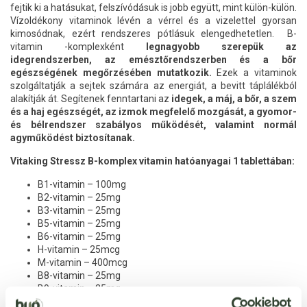
fejtik ki a hatásukat, felszívódásuk is jobb együtt, mint külön-külön.
Vízoldékony vitaminok lévén a vérrel és a vizelettel gyorsan
kimosódnak, ezért rendszeres pótlásuk elengedhetetlen. B-
vitamin -komplexként
legnagyobb szerepük az
idegrendszerben, az emésztőrendszerben és a bőr
egészségének megőrzésében mutatkozik.
Ezek a vitaminok
szolgáltatják a sejtek számára az energiát, a bevitt táplálékból
alakítják át. Segítenek fenntartani az
idegek, a máj, a bőr, a szem
és a haj egészségét, az izmok megfelelő mozgását, a gyomor-
és bélrendszer szabályos működését, valamint normál
agyműködést biztosítanak.
Vitaking Stressz B-komplex vitamin hatóanyagai 1 tablettában:
B1-vitamin – 100mg
B2-vitamin – 25mg
B3-vitamin – 25mg
B5-vitamin – 25mg
B6-vitamin – 25mg
H-vitamin – 25mcg
M-vitamin – 400mcg
B8-vitamin – 25mg
B9-vitamin – 25mg
B10-vitamin – 25mg