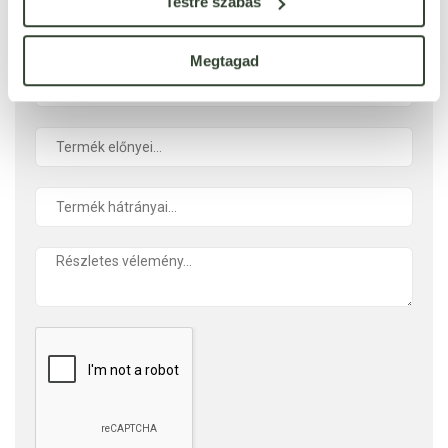
ÉRTÉKELÉST ÍROK
Testre szabás
Ennyi csillagot adok
Megtagad