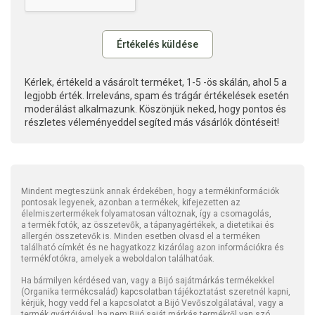
Kérlek, értékeld a vásárolt terméket, 1-5 -ös skálán, ahol 5 a
legjobb érték. Irreleváns, spam és trágár értékelések esetén
moderálást alkalmazunk. Köszönjük neked, hogy pontos és
részletes véleményeddel segíted más vásárlók döntéseit!
Mindent megteszünk annak érdekében, hogy a termékinformációk
pontosak legyenek, azonban a termékek, kifejezetten az
élelmiszertermékek folyamatosan változnak, így a csomagolás,
a termék fotók, az összetevők, a tápanyagértékek, a dietetikai és
allergén összetevők is. Minden esetben olvasd el a terméken
található címkét és ne hagyatkozz kizárólag azon információkra és
termékfotókra, amelyek a weboldalon találhatóak.
Ha bármilyen kérdésed van, vagy a Bijó sajátmárkás termékekkel
(Organika termékcsalád) kapcsolatban tájékoztatást szeretnél kapni,
kérjük, hogy vedd fel a kapcsolatot a Bijó Vevőszolgálatával, vagy a
termék gyártójával, ha nem Bijó saját márkás termékről van szó.