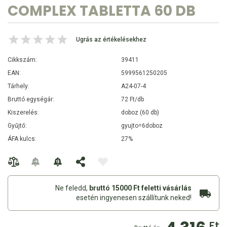
COMPLEX TABLETTA 60 DB
Ugrás az értékelésekhez
Cikkszám:
39411
EAN:
5999561250205
Tárhely:
A24-07-4
Bruttó egységár:
72 Ft/db
Kiszerelés:
doboz (60 db)
Gyűjtő:
gyujto=6doboz
ÁFA kulcs:
27%
Ne feledd,
bruttó 15000 Ft feletti vásárlás
esetén ingyenesen szállítunk neked!
Ft