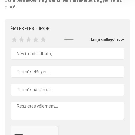
Ezt a terméket még senki nem értékelte. Legyél Te az
első!
ÉRTÉKELÉST ÍROK
Ennyi csillagot adok