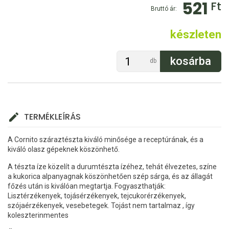
521
Ft
Bruttó ár:
készleten
db
TERMÉKLEÍRÁS
A Cornito száraztészta kiváló minősége a receptúrának, és a
kiváló olasz gépeknek köszönhető.
A tészta íze közelít a durumtészta ízéhez, tehát élvezetes, színe
a kukorica alpanyagnak köszönhetően szép sárga, és az állagát
főzés után is kiválóan megtartja. Fogyaszthatják:
Lisztérzékenyek, tojásérzékenyek, tejcukorérzékenyek,
szójaérzékenyek, vesebetegek. Tojást nem tartalmaz , így
koleszterinmentes