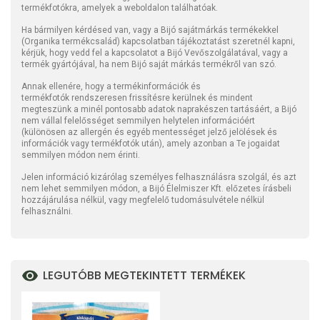
termékfotókra, amelyek a weboldalon találhatóak.
Ha bármilyen kérdésed van, vagy a Bijó sajátmárkás termékekkel
(Organika termékcsalád) kapcsolatban tájékoztatást szeretnél kapni,
kérjük, hogy vedd fel a kapcsolatot a Bijó Vevőszolgálatával, vagy a
termék gyártójával, ha nem Bijó saját márkás termékről van szó.
Annak ellenére, hogy a termékinformációk és
termékfotók rendszeresen frissítésre kerülnek és mindent
megteszünk a minél pontosabb adatok naprakészen tartásáért, a Bijó
nem vállal felelősséget semmilyen helytelen információért
(különösen az allergén és egyéb mentességet jelző jelölések és
információk vagy termékfotók után), amely azonban a Te jogaidat
semmilyen módon nem érinti.
Jelen információ kizárólag személyes felhasználásra szolgál, és azt
nem lehet semmilyen módon, a Bijó Élelmiszer Kft. előzetes írásbeli
hozzájárulása nélkül, vagy megfelelő tudomásulvétele nélkül
felhasználni.
LEGUTÓBB MEGTEKINTETT TERMÉKEK