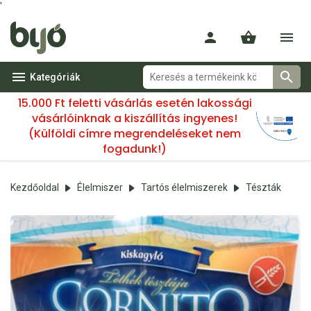
'
Kategóriák
15.000 Ft feletti vásárlás esetén lakossági
vásárlóinknak a kiszállítás ingyenes!
(Külföldi címre megrendeléseket nem
fogadunk!)
Kezdőoldal
Élelmiszer
Tartós élelmiszerek
Tészták