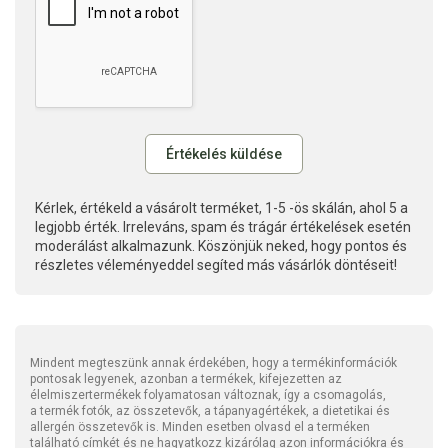
Kérlek, értékeld a vásárolt terméket, 1-5 -ös skálán, ahol 5 a
legjobb érték. Irreleváns, spam és trágár értékelések esetén
moderálást alkalmazunk. Köszönjük neked, hogy pontos és
részletes véleményeddel segíted más vásárlók döntéseit!
Mindent megteszünk annak érdekében, hogy a termékinformációk
pontosak legyenek, azonban a termékek, kifejezetten az
élelmiszertermékek folyamatosan változnak, így a csomagolás,
a termék fotók, az összetevők, a tápanyagértékek, a dietetikai és
allergén összetevők is. Minden esetben olvasd el a terméken
található címkét és ne hagyatkozz kizárólag azon információkra és