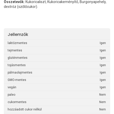
Összetevők:
Kukoricaliszt, Kukoricakeményítő, Burgonyapehely,
dextróz (szőlőcukor).
Jellemzők
laktózmentes
Igen
tejmentes
Igen
gluténmentes
Igen
tojásmentes
Igen
pálmaolajmentes
Igen
GMO-mentes
Igen
vegán
Igen
paleo
Nem
cukormentes
Nem
hozzáadott cukor nélkül
Nem