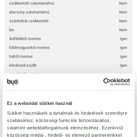
csökkentett cukortartalmú
Nem
alacsony cukortartalmú
Nem
szénhidrát csökkentett
Nem
bio
Nem
dióféléktől mentes
Igen
földimogyorótól mentes
Igen
haltól mentes
Igen
kéndioxid-szulfit
Igen
mustártól mentes
Igen
puhatestűektől mentes
Igen
rákféléktől mentes
Igen
szezámmagtól mentes
Igen
Ez a weboldal sütiket használ
zellertől mentes
Igen
Sütiket használunk a tartalmak és hirdetések személyre
csillagfürttől mentes
Igen
szabásához, közösségi funkciók biztosításához,
valamint weboldalforgalmunk elemzéséhez. Ezenkívül
méztől mentes
Igen
közösségi média-, hirdető- és elemező partnereinkkel
szójamentes
Igen