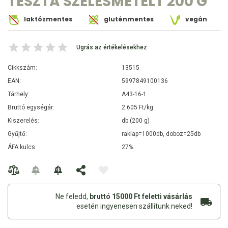
TÉSZTA SZÉLESMETÉLT 200 G
laktózmentes
gluténmentes
vegán
Ugrás az értékelésekhez
Cikkszám:
13515
EAN:
5997849100136
Tárhely:
A43-16-1
Bruttó egységár:
2 605 Ft/kg
Kiszerelés:
db (200 g)
Gyűjtő:
raklap=1000db, doboz=25db
ÁFA kulcs:
27%
Ne feledd,
bruttó 15000 Ft feletti vásárlás
esetén ingyenesen szállítunk neked!