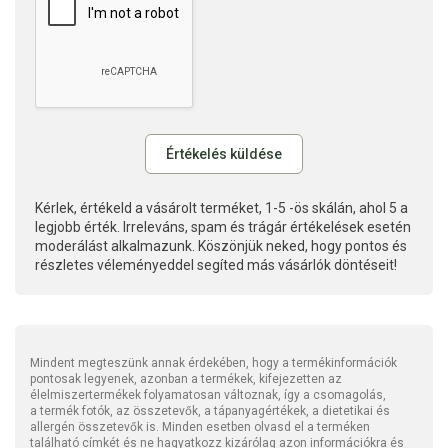
Kérlek, értékeld a vásárolt terméket, 1-5 -ös skálán, ahol 5 a
legjobb érték. Irreleváns, spam és trágár értékelések esetén
moderálást alkalmazunk. Köszönjük neked, hogy pontos és
részletes véleményeddel segíted más vásárlók döntéseit!
Mindent megteszünk annak érdekében, hogy a termékinformációk
pontosak legyenek, azonban a termékek, kifejezetten az
élelmiszertermékek folyamatosan változnak, így a csomagolás,
a termék fotók, az összetevők, a tápanyagértékek, a dietetikai és
allergén összetevők is. Minden esetben olvasd el a terméken
található címkét és ne hagyatkozz kizárólag azon információkra és