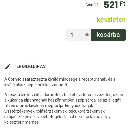
521
Ft
Bruttó ár:
készleten
db
TERMÉKLEÍRÁS
A Cornito száraztészta kiváló minősége a receptúrának, és a
kiváló olasz gépeknek köszönhető.
A tészta íze közelít a durumtészta ízéhez, tehát élvezetes, színe
a kukorica alpanyagnak köszönhetően szép sárga, és az állagát
főzés után is kiválóan megtartja. Fogyaszthatják:
Lisztérzékenyek, tojásérzékenyek, tejcukorérzékenyek,
szójaérzékenyek, vesebetegek. Tojást nem tartalmaz , így
koleszterinmentes