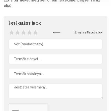
Ezt a terméket még senki nem értékelte. Legyél Te az
első!
ÉRTÉKELÉST ÍROK
Ennyi csillagot adok