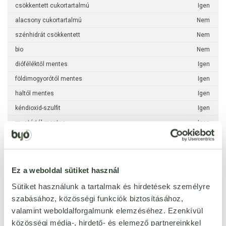
csökkentett cukortartalmú
Igen
alacsony cukortartalmú
Nem
szénhidrát csökkentett
Nem
bio
Nem
dióféléktől mentes
Igen
földimogyorótól mentes
Igen
haltól mentes
Igen
kéndioxid-szulfit
Igen
mustártól mentes
Igen
puhatestűektől mentes
Igen
rákféléktől mentes
Igen
szezámmagtól mentes
Igen
Ez a weboldal sütiket használ
zellertől mentes
Igen
Sütiket használunk a tartalmak és hirdetések személyre
csillagfürttől mentes
Igen
szabásához, közösségi funkciók biztosításához,
valamint weboldalforgalmunk elemzéséhez. Ezenkívül
méztől mentes
Igen
közösségi média-, hirdető- és elemező partnereinkkel
szójamentes
Igen