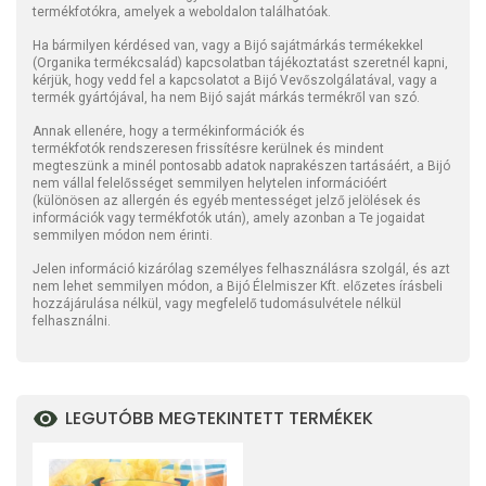
termékfotókra, amelyek a weboldalon találhatóak.
Ha bármilyen kérdésed van, vagy a Bijó sajátmárkás termékekkel
(Organika termékcsalád) kapcsolatban tájékoztatást szeretnél kapni,
kérjük, hogy vedd fel a kapcsolatot a Bijó Vevőszolgálatával, vagy a
termék gyártójával, ha nem Bijó saját márkás termékről van szó.
Annak ellenére, hogy a termékinformációk és
termékfotók rendszeresen frissítésre kerülnek és mindent
megteszünk a minél pontosabb adatok naprakészen tartásáért, a Bijó
nem vállal felelősséget semmilyen helytelen információért
(különösen az allergén és egyéb mentességet jelző jelölések és
információk vagy termékfotók után), amely azonban a Te jogaidat
semmilyen módon nem érinti.
Jelen információ kizárólag személyes felhasználásra szolgál, és azt
nem lehet semmilyen módon, a Bijó Élelmiszer Kft. előzetes írásbeli
hozzájárulása nélkül, vagy megfelelő tudomásulvétele nélkül
felhasználni.
LEGUTÓBB MEGTEKINTETT TERMÉKEK