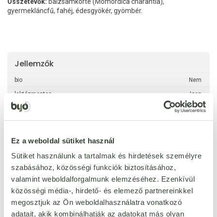
Összetevők:
balzsamkörte (Momordica charantia),
gyermekláncfű, fahéj, édesgyökér, gyömbér.
Jellemzők
bio
Nem
laktózmentes
Igen
hozzáadott cukor nélkül
Igen
Ez a weboldal sütiket használ
Sütiket használunk a tartalmak és hirdetések személyre
szabásához, közösségi funkciók biztosításához,
Ezt a terméket még senki nem értékelte. Legyél Te az
valamint weboldalforgalmunk elemzéséhez. Ezenkívül
első!
közösségi média-, hirdető- és elemező partnereinkkel
megosztjuk az Ön weboldalhasználatra vonatkozó
adatait, akik kombinálhatják az adatokat más olyan
ÉRTÉKELÉST ÍROK