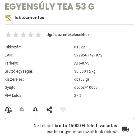
EGYENSÚLY TEA 53 G
laktózmentes
Ugrás az értékelésekhez
Cikkszám:
81822
EAN:
5999561421872
Tárhely:
A16-07-5
Bruttó egységár:
30 660 Ft/kg
Kiszerelés:
db (53 g)
Gyűjtő:
doboz=100db
ÁFA kulcs:
27%
Ne feledd,
bruttó 15000 Ft feletti vásárlás
esetén ingyenesen szállítunk neked!