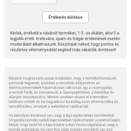
Kérlek, értékeld a vásárolt terméket, 1-5 -ös skálán, ahol 5 a
legjobb érték. Irreleváns, spam és trágár értékelések esetén
moderálást alkalmazunk. Köszönjük neked, hogy pontos és
részletes véleményeddel segíted más vásárlók döntéseit!
Mindent megteszünk annak érdekében, hogy a termékinformációk
pontosak legyenek, azonban a termékek, kifejezetten az
élelmiszertermékek folyamatosan változnak, így a csomagolás,
a termék fotók, az összetevők, a tápanyagértékek, a dietetikai és
allergén összetevők is. Minden esetben olvasd el a terméken
található címkét és ne hagyatkozz kizárólag azon információkra és
termékfotókra, amelyek a weboldalon találhatóak.
Ha bármilyen kérdésed van, vagy a Bijó sajátmárkás termékekkel
(Organika termékcsalád) kapcsolatban tájékoztatást szeretnél kapni,
kérjük, hogy vedd fel a kapcsolatot a Bijó Vevőszolgálatával, vagy a
termék gyártójával, ha nem Bijó saját márkás termékről van szó.