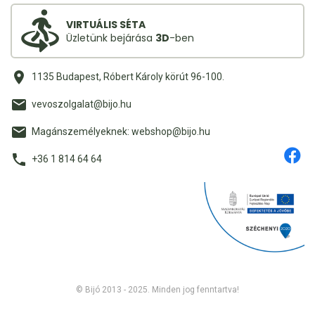
VIRTUÁLIS SÉTA
Üzletünk bejárása
3D
-ben
1135 Budapest, Róbert Károly körút 96-100.
vevoszolgalat@bijo.hu
Magánszemélyeknek: webshop@bijo.hu
+36 1 814 64 64
© Bijó 2013 - 2025. Minden jog fenntartva!