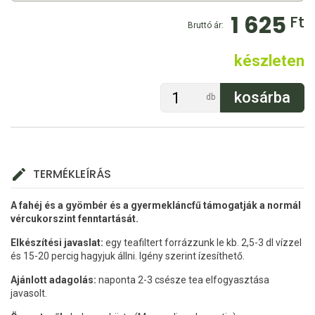
1 625
Ft
Bruttó ár:
készleten
db
TERMÉKLEÍRÁS
A fahéj és a gyömbér és a gyermekláncfű támogatják a normál
vércukorszint fenntartását.
Elkészítési javaslat:
egy teafiltert forrázzunk le kb. 2,5-3 dl vízzel
és 15-20 percig hagyjuk állni. Igény szerint ízesíthető.
Ajánlott adagolás:
naponta 2-3 csésze tea elfogyasztása
javasolt.