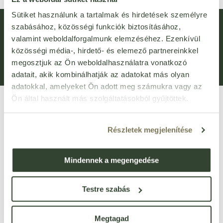
Sütiket használunk a tartalmak és hirdetések személyre
Hírlevél feliratkozás
Újdonságok
szabásához, közösségi funkciók biztosításához,
valamint weboldalforgalmunk elemzéséhez. Ezenkívül
Általános Szerződési Feltételek (ÁSZF)
Adatvédelem
közösségi média-, hirdető- és elemező partnereinkkel
Adatkezelési kérelem
Panaszkezelési Tájékoztató
megosztjuk az Ön weboldalhasználatra vonatkozó
adatait, akik kombinálhatják az adatokat más olyan
Bejelentővédelem
Fogyasztói elállás
adatokkal, amelyeket Ön adott meg számukra vagy az
Ön által használt más szolgáltatásokból gyűjtöttek.
Részletek megjelenítése
Mindennek a megengedése
VIRTUÁLIS SÉTA
Üzletünk bejárása
3D
-ben
Testre szabás
1135 Budapest, Róbert Károly körút 96-100.
Megtagad