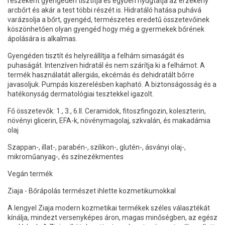
részeként gyengéden tisztítja és egyben nyugtatja az érzékeny
arcbőrt és akár a test többi részét is. Hidratáló hatása puhává
varázsolja a bőrt, gyengéd, természetes eredetű összetevőinek
köszönhetően olyan gyengéd hogy még a gyermekek bőrének
ápolására is alkalmas.
Gyengéden tisztít és helyreállítja a felhám simaságát és
puhaságát. Intenzíven hidratál és nem szárítja ki a felhámot. A
termék használatát allergiás, ekcémás és dehidratált bőrre
javasoljuk. Pumpás kiszerelésben kapható. A biztonságosság és a
hatékonyság dermatológiai tesztekkel igazolt.
Fő összetevők: 1., 3., 6.II. Ceramidok, fitoszfingozin, koleszterin,
növényi glicerin, EFA-k, növénymagolaj, szkvalán, és makadámia
olaj
Szappan-, illat-, parabén-, szilikon-, glutén-, ásványi olaj-,
mikroműanyag-, és színezékmentes
Vegán termék
Ziaja - Bőrápolás természet ihlette kozmetikumokkal
A lengyel Ziaja modern kozmetikai termékek széles választékát
kínálja, mindezt versenyképes áron, magas minőségben, az egész