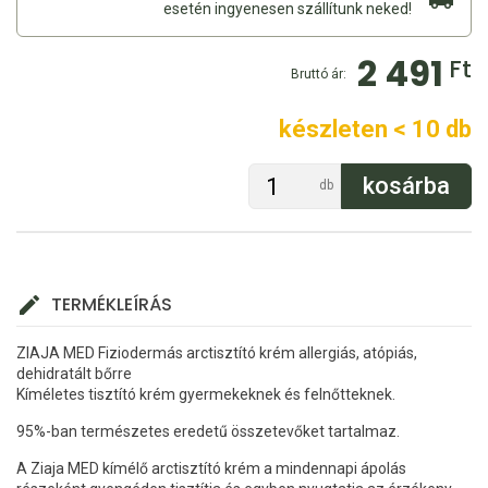
esetén ingyenesen szállítunk neked!
2 491
Ft
Bruttó ár:
készleten < 10 db
db
TERMÉKLEÍRÁS
ZIAJA MED Fiziodermás arctisztító krém allergiás, atópiás,
dehidratált bőrre
Kíméletes tisztító krém gyermekeknek és felnőtteknek.
95%-ban természetes eredetű összetevőket tartalmaz.
A Ziaja MED kímélő arctisztító krém a mindennapi ápolás