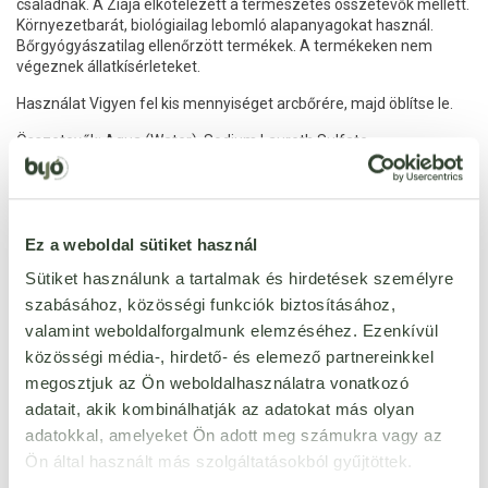
családnak. A Ziaja elkötelezett a természetes összetevők mellett.
Környezetbarát, biológiailag lebomló alapanyagokat használ.
Bőrgyógyászatilag ellenőrzött termékek. A termékeken nem
végeznek állatkísérleteket.
Használat Vigyen fel kis mennyiséget arcbőrére, majd öblítse le.
Összetevők: Aqua (Water), Sodium Laureth Sulfate,
Cocamidopropyl Betaine, Cetearyl Alcohol, Glyceryl Stearate,
Sodium Cocoamphoacetate, Glycerin, Panthenol, Helianthus
Annuus (Sunflower) Seed Oil, Macadamia Ternifolia Seed Oil,
Gossypium Herbaceum (Cotton) Seed Oil, Squalane, Ceramide NP
Ez a weboldal sütiket használ
(3), Ceramide AP (6II), Ceramide EOP (1), Phytosphingosine,
Cholesterol, Sodium Lauroyl Lactylate, Carbomer, Xanthan Gum,
Sütiket használunk a tartalmak és hirdetések személyre
PEG-7 Glyceryl Cocoate, Acrylates/C10-30 Alkyl Acrylate
szabásához, közösségi funkciók biztosításához,
Crosspolymer, Hydroxyethylcellulose, Sodium Benzoate, Sodium
Hydroxide.
valamint weboldalforgalmunk elemzéséhez. Ezenkívül
* Az összetevők felsorolása összhangban áll a gyártás jelenlegi
közösségi média-, hirdető- és elemező partnereinkkel
állásával, amely 2022.06.17-től kezdődött.
megosztjuk az Ön weboldalhasználatra vonatkozó
adatait, akik kombinálhatják az adatokat más olyan
adatokkal, amelyeket Ön adott meg számukra vagy az
Ön által használt más szolgáltatásokból gyűjtöttek.
Jellemzők