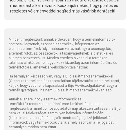
legjobb érték. Irreleváns, spam és trágár értékelések esetén
moderálást alkalmazunk. Köszönjük neked, hogy pontos és
részletes véleményeddel segíted más vásárlók döntéseit!
Mindent megteszünk annak érdekében, hogy a termékinformációk
pontosak legyenek, azonban a termékek, kifejezetten az
élelmiszertermékek folyamatosan változnak, így a csomagolás,
a termék fotók, az összetevők, a tápanyagértékek, a dietetikai és
allergén összetevők is. Minden esetben olvasd el a terméken
található címkét és ne hagyatkozz kizárólag azon információkra és
termékfotókra, amelyek a weboldalon találhatóak.
Ha bármilyen kérdésed van, vagy a Bijó sajátmárkás termékekkel
(Organika termékcsalád) kapcsolatban tájékoztatást szeretnél kapni,
kérjük, hogy vedd fel a kapcsolatot a Bijó Vevőszolgálatával, vagy a
termék gyártójával, ha nem Bijó saját márkás termékről van szó.
Annak ellenére, hogy a termékinformációk és
termékfotók rendszeresen frissítésre kerülnek és mindent
megteszünk a minél pontosabb adatok naprakészen tartásáért, a Bijó
nem vállal felelősséget semmilyen helytelen információért
(különösen az allergén és egyéb mentességet jelző jelölések és
információk vagy termékfotók után), amely azonban a Te jogaidat
semmilyen módon nem érinti.