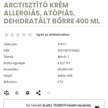
ARCTISZTÍTÓ KRÉM
ALLERGIÁS, ATÓPIÁS,
DEHIDRATÁLT BŐRRE 400 ML
Ugrás az értékelésekhez
Cikkszám:
97977
EAN:
5901887030805
Tárhely:
A06-01-7
Bruttó egységár:
6 227 Ft/l
Kiszerelés:
db (400 ml)
Gyűjtő:
doboz=6db
ÁFA kulcs:
27%
Ne feledd,
bruttó 15000 Ft feletti vásárlás