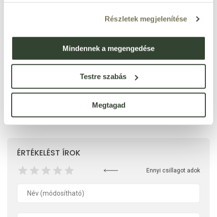
parabénmentes
Igen
Részletek megjelenítése
bőrgyógyászatilag tesztelt
Igen
szilikonmentes
Igen
Mindennek a megengedése
Testre szabás
Megtagad
Ezt a terméket még senki nem értékelte. Legyél Te az
első!
ÉRTÉKELÉST ÍROK
Ennyi csillagot adok