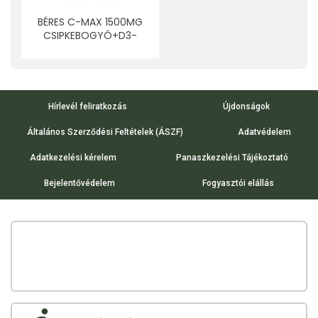
BÉRES C-MAX 1500MG
CSIPKEBOGYÓ+D3-
VITAMIN 3000NE RETARD
FILMTABLETTA 90 DB
Hírlevél feliratkozás
Újdonságok
Általános Szerződési Feltételek (ÁSZF)
Adatvédelem
Adatkezelési kérelem
Panaszkezelési Tájékoztató
Bejelentővédelem
Fogyasztói elállás