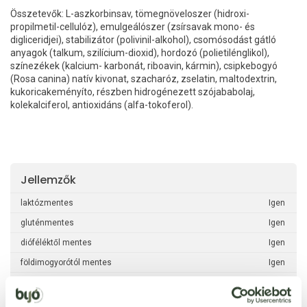
Összetevők: L-aszkorbinsav, tömegnöveloszer (hidroxi-
propilmetil-cellulóz), emulgeálószer (zsírsavak mono- és
digliceridjei), stabilizátor (polivinil-alkohol), csomósodást gátló
anyagok (talkum, szilícium-dioxid), hordozó (polietilénglikol),
színezékek (kalcium- karbonát, riboavin, kármin), csipkebogyó
(Rosa canina) natív kivonat, szacharóz, zselatin, maltodextrin,
kukoricakeményíto, részben hidrogénezett szójababolaj,
kolekalciferol, antioxidáns (alfa-tokoferol).
Jellemzők
laktózmentes
Igen
gluténmentes
Igen
dióféléktől mentes
Igen
földimogyorótól mentes
Igen
haltól mentes
Igen
mustártól mentes
Igen