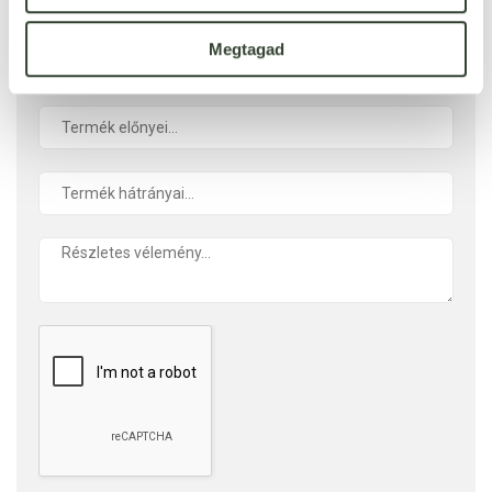
Ennyi csillagot adok
Megtagad