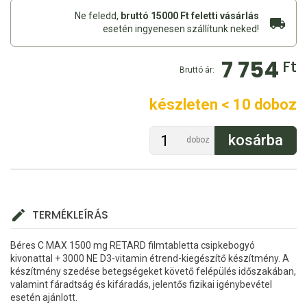
Ne feledd,
bruttó 15000 Ft feletti vásárlás
esetén ingyenesen szállítunk neked!
7 754
Ft
Bruttó ár:
készleten < 10 doboz
doboz
TERMÉKLEÍRÁS
Béres C MAX 1500 mg RETARD filmtabletta csipkebogyó
kivonattal + 3000 NE D3-vitamin étrend-kiegészítő készítmény. A
készítmény szedése betegségeket követő felépülés időszakában,
valamint fáradtság és kifáradás, jelentős fizikai igénybevétel
esetén ajánlott.