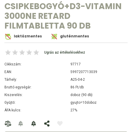
CSIPKEBOGYÓ+D3-VITAMIN
3000NE RETARD
FILMTABLETTA 90 DB
laktózmentes
gluténmentes
Ugrás az értékelésekhez
Cikkszám:
97717
EAN:
5997207713039
Tárhely:
A25-04-2
Bruttó egységár:
86 Ft/db
Kiszerelés:
doboz (90 db)
Gyűjtő:
gyujto=10doboz
ÁFA kulcs:
27%