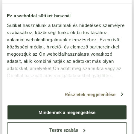
puhatestűektől mentes
Igen
Ez a weboldal sütiket használ
rákféléktől mentes
Igen
szezámmagtól mentes
Igen
Sütiket használunk a tartalmak és hirdetések személyre
szabásához, közösségi funkciók biztosításához,
szójamentes
Igen
valamint weboldalforgalmunk elemzéséhez. Ezenkívül
tojásmentes
Igen
közösségi média-, hirdető- és elemező partnereinkkel
zellertől mentes
Igen
megosztjuk az Ön weboldalhasználatra vonatkozó
méztől mentes
Igen
adatait, akik kombinálhatják az adatokat más olyan
adatokkal, amelyeket Ön adott meg számukra vagy az
Ön által használt más szolgáltatásokból gyűjtöttek.
Részletek megjelenítése
Ezt a terméket még senki nem értékelte. Legyél Te az
első!
Mindennek a megengedése
ÉRTÉKELÉST ÍROK
Testre szabás