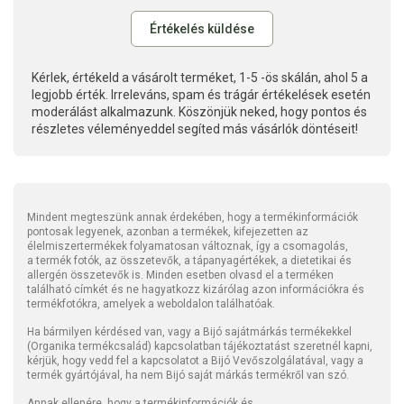
Kérlek, értékeld a vásárolt terméket, 1-5 -ös skálán, ahol 5 a
legjobb érték. Irreleváns, spam és trágár értékelések esetén
moderálást alkalmazunk. Köszönjük neked, hogy pontos és
részletes véleményeddel segíted más vásárlók döntéseit!
Mindent megteszünk annak érdekében, hogy a termékinformációk
pontosak legyenek, azonban a termékek, kifejezetten az
élelmiszertermékek folyamatosan változnak, így a csomagolás,
a termék fotók, az összetevők, a tápanyagértékek, a dietetikai és
allergén összetevők is. Minden esetben olvasd el a terméken
található címkét és ne hagyatkozz kizárólag azon információkra és
termékfotókra, amelyek a weboldalon találhatóak.
Ha bármilyen kérdésed van, vagy a Bijó sajátmárkás termékekkel
(Organika termékcsalád) kapcsolatban tájékoztatást szeretnél kapni,
kérjük, hogy vedd fel a kapcsolatot a Bijó Vevőszolgálatával, vagy a
termék gyártójával, ha nem Bijó saját márkás termékről van szó.
Annak ellenére, hogy a termékinformációk és