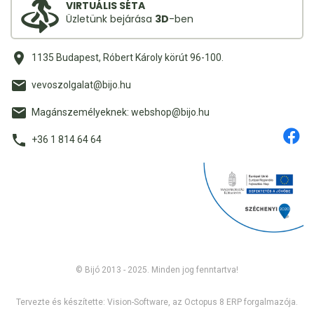
VIRTUÁLIS SÉTA
Üzletünk bejárása
3D
-ben
1135 Budapest, Róbert Károly körút 96-100.
vevoszolgalat@bijo.hu
Magánszemélyeknek: webshop@bijo.hu
+36 1 814 64 64
© Bijó 2013 - 2025. Minden jog fenntartva!
Tervezte és készítette:
Vision-Software, az Octopus 8 ERP forgalmazója
.