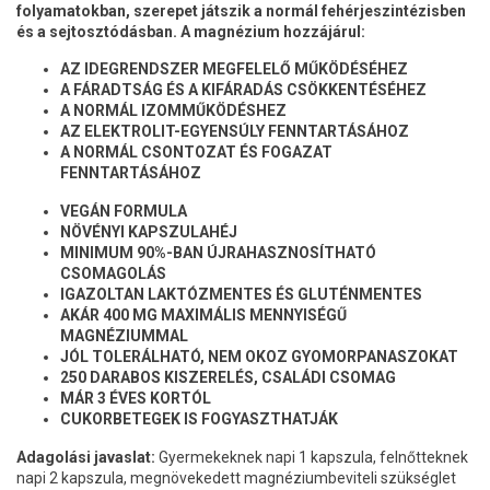
folyamatokban, szerepet játszik a normál fehérjeszintézisben
és a sejtosztódásban. A magnézium hozzájárul:
AZ IDEGRENDSZER MEGFELELŐ MŰKÖDÉSÉHEZ
A FÁRADTSÁG ÉS A KIFÁRADÁS CSÖKKENTÉSÉHEZ
A NORMÁL IZOMMŰKÖDÉSHEZ
AZ ELEKTROLIT-EGYENSÚLY FENNTARTÁSÁHOZ
A NORMÁL CSONTOZAT ÉS FOGAZAT
FENNTARTÁSÁHOZ
VEGÁN FORMULA
NÖVÉNYI KAPSZULAHÉJ
MINIMUM 90%-BAN ÚJRAHASZNOSÍTHATÓ
CSOMAGOLÁS
IGAZOLTAN LAKTÓZMENTES ÉS GLUTÉNMENTES
AKÁR 400 MG MAXIMÁLIS MENNYISÉGŰ
MAGNÉZIUMMAL
JÓL TOLERÁLHATÓ,
NEM OKOZ GYOMORPANASZOKAT
250 DARABOS KISZERELÉS, CSALÁDI CSOMAG
MÁR 3 ÉVES KORTÓL
CUKORBETEGEK IS FOGYASZTHATJÁK
Adagolási javaslat:
Gyermekeknek napi 1 kapszula, felnőtteknek
napi 2 kapszula, megnövekedett magnéziumbeviteli szükséglet