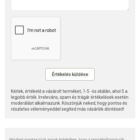
Kérlek, értékeld a vásárolt terméket, 1-5 -ös skálán, ahol 5 a
legjobb érték. Irreleváns, spam és trágár értékelések esetén
moderálást alkalmazunk. Köszönjük neked, hogy pontos és
részletes véleményeddel segíted más vásárlók döntéseit!
Mindent megteszünk annak érdekében, hogy a termékinformációk