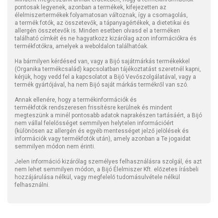
pontosak legyenek, azonban a termékek, kifejezetten az
élelmiszertermékek folyamatosan változnak, így a csomagolás,
a termék fotók, az összetevők, a tápanyagértékek, a dietetikai és
allergén összetevők is. Minden esetben olvasd el a terméken
található címkét és ne hagyatkozz kizárólag azon információkra és
termékfotókra, amelyek a weboldalon találhatóak.
Ha bármilyen kérdésed van, vagy a Bijó sajátmárkás termékekkel
(Organika termékcsalád) kapcsolatban tájékoztatást szeretnél kapni,
kérjük, hogy vedd fel a kapcsolatot a Bijó Vevőszolgálatával, vagy a
termék gyártójával, ha nem Bijó saját márkás termékről van szó.
Annak ellenére, hogy a termékinformációk és
termékfotók rendszeresen frissítésre kerülnek és mindent
megteszünk a minél pontosabb adatok naprakészen tartásáért, a Bijó
nem vállal felelősséget semmilyen helytelen információért
(különösen az allergén és egyéb mentességet jelző jelölések és
információk vagy termékfotók után), amely azonban a Te jogaidat
semmilyen módon nem érinti.
Jelen információ kizárólag személyes felhasználásra szolgál, és azt
nem lehet semmilyen módon, a Bijó Élelmiszer Kft. előzetes írásbeli
hozzájárulása nélkül, vagy megfelelő tudomásulvétele nélkül
felhasználni.