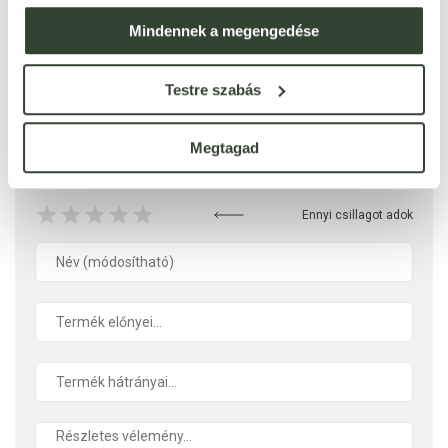
Mindennek a megengedése
Ezt a terméket még senki nem értékelte. Legyél Te az
Testre szabás
első!
Megtagad
ÉRTÉKELÉST ÍROK
Ennyi csillagot adok