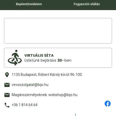
Bejelentővédelem
Fogyasztói elállás
VIRTUÁLIS SÉTA
Üzletünk bejárása
3D
-ben
1135 Budapest, Róbert Károly körút 96-100.
vevoszolgalat@bijo.hu
Magánszemélyeknek: webshop@bijo.hu
+36 1 814 64 64