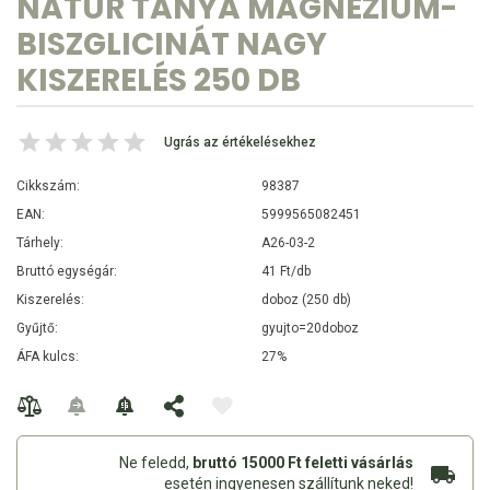
NATUR TANYA MAGNÉZIUM-
BISZGLICINÁT NAGY
KISZERELÉS 250 DB
Ugrás az értékelésekhez
Cikkszám:
98387
EAN:
5999565082451
Tárhely:
A26-03-2
Bruttó egységár:
41 Ft/db
Kiszerelés:
doboz (250 db)
Gyűjtő:
gyujto=20doboz
ÁFA kulcs:
27%
Ne feledd,
bruttó 15000 Ft feletti vásárlás
esetén ingyenesen szállítunk neked!