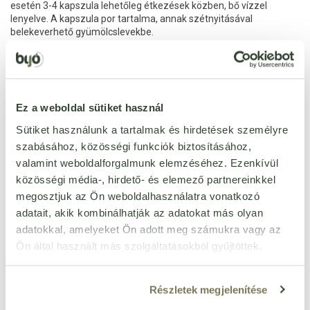
esetén 3-4 kapszula lehetőleg étkezések közben, bő vízzel
lenyelve. A kapszula por tartalma, annak szétnyitásával
belekeverhető gyümölcslevekbe.
Nettó tömeg:
225 g (250 db)
Összetevők
: szerves magnézium (magnézium-biszglicinát),
növényi kapszulahéj (hidroxipropil-metil-cellulóz), tömegnövelő
szer (mikrokristályos cellulóz), csomósodást gátló anyagok
Ez a weboldal sütiket használ
(szilícium-dioxid, zsírsavak magnéziumsói).
Sütiket használunk a tartalmak és hirdetések személyre
Figyelmeztetés:
Az ajánlott napi mennyiséget ne lépje túl! Az
szabásához, közösségi funkciók biztosításához,
étrend-kiegészítő nem helyettesíti a kiegyensúlyozott, vegyes
valamint weboldalforgalmunk elemzéséhez. Ezenkívül
étrendet és az egészséges életmódot! A termék használata után
közösségi média-, hirdető- és elemező partnereinkkel
gondosan zárja vissza a tasakot a simítózár segítségével!
megosztjuk az Ön weboldalhasználatra vonatkozó
A termék 3 éves kortól alkalmazható
adatait, akik kombinálhatják az adatokat más olyan
A termék alkalmazható vérhígítók használata esetén
adatokkal, amelyeket Ön adott meg számukra vagy az
A termék alkalmazható cukorbetegség esetén
A termék alkalmazható terhesség, és szoptatás
Ön által használt más szolgáltatásokból gyűjtöttek.
időszakában
Tárolás:
Száraz, hűvös helyen, gyermekek elől elzárva tartandó!
Részletek megjelenítése