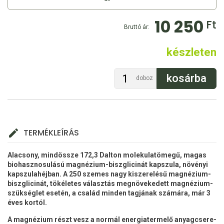
10 250
Ft
Bruttó ár:
készleten
doboz
TERMÉKLEÍRÁS
Alacsony, mindössze 172,3 Dalton molekulatömegű, magas
biohasznosulású
magnézium-biszglicinát kapszula, növényi
kapszulahéjban. A 250 szemes nagy kiszerelésű magnézium-
biszglicinát, tökéletes választás megnövekedett magnézium-
szükséglet esetén,
a család minden tagjának számára, már 3
éves kortól.
A magnézium részt vesz a normál energiatermelő anyagcsere-