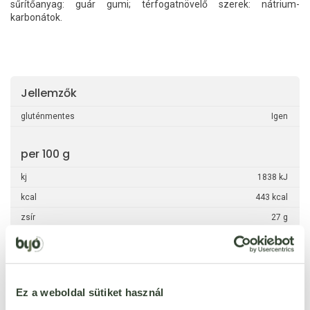
sűrítőanyag: guár gumi; térfogatnövelő szerek: nátrium-
karbonátok.
Jellemzők
gluténmentes
Igen
per 100 g
kj
1838 kJ
kcal
443 kcal
zsír
27 g
ebből telített zsírsavak
22 g
szénhidrát
49 g
ebből cukrok
1,8 g
Ez a weboldal sütiket használ
rost
14 g