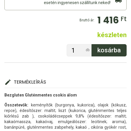
esetén ingyenesen szállítunk neked!
1 416
Ft
Bruttó ár:
készleten
db
TERMÉKLEÍRÁS
Bezgluten Gluténmentes csokis álom
Összetevők:
keményítők (burgonya, kukorica), olajok (kókusz,
repce), édesítőszer: maltit; liszt (kukorica, gluténmentes teljes
kiőrlésű zab ), csokoládécseppek 9,8% (édesítőszer: maltit;
kakaómassza, kakaóvaj, emulgeálószer: lecitinek; aroma),
banánpüré, gluténmentes zabpehely, kakaó , cikória gyökér rost,