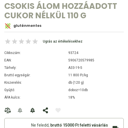
CSOKIS ÁLOM HOZZÁADOTT
CUKOR NÉLKÜL 110 G
gluténmentes
Ugrás az értékelésekhez
Cikkszám:
93724
EAN:
5906720579985
Tárhely:
A33-19-5
Bruttó egységár:
11 800 Ft/kg
Kiszerelés:
db (120 g)
Gyűjtő:
doboz=10db
ÁFA kulcs:
18%
Ne feledd,
bruttó 15000 Ft feletti vásárlás