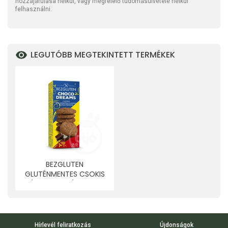
hozzájárulása nélkül, vagy megfelelő tudomásulvétele nélkül
felhasználni.
LEGUTÓBB MEGTEKINTETT TERMÉKEK
BEZGLUTEN
GLUTÉNMENTES CSOKIS
ÁLOM HOZZÁADOTT
CUKOR NÉLKÜL 110 G
Hírlevél feliratkozás
Újdonságok