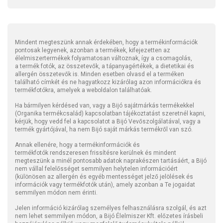
Mindent megteszünk annak érdekében, hogy a termékinformációk
pontosak legyenek, azonban a termékek, kifejezetten az
élelmiszertermékek folyamatosan változnak, így a csomagolás,
a termék fotók, az összetevők, a tápanyagértékek, a dietetikai és
allergén összetevők is. Minden esetben olvasd el a terméken
található címkét és ne hagyatkozz kizárólag azon információkra és
termékfotókra, amelyek a weboldalon találhatóak.
Ha bármilyen kérdésed van, vagy a Bijó sajátmárkás termékekkel
(Organika termékcsalád) kapcsolatban tájékoztatást szeretnél kapni,
kérjük, hogy vedd fel a kapcsolatot a Bijó Vevőszolgálatával, vagy a
termék gyártójával, ha nem Bijó saját márkás termékről van szó.
Annak ellenére, hogy a termékinformációk és
termékfotók rendszeresen frissítésre kerülnek és mindent
megteszünk a minél pontosabb adatok naprakészen tartásáért, a Bijó
nem vállal felelősséget semmilyen helytelen információért
(különösen az allergén és egyéb mentességet jelző jelölések és
információk vagy termékfotók után), amely azonban a Te jogaidat
semmilyen módon nem érinti.
Jelen információ kizárólag személyes felhasználásra szolgál, és azt
nem lehet semmilyen módon, a Bijó Élelmiszer Kft. előzetes írásbeli