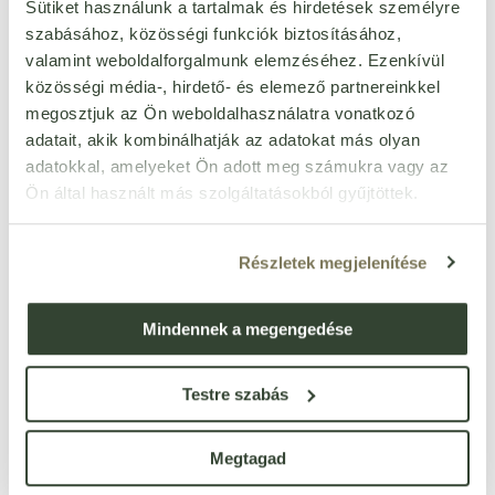
Sütiket használunk a tartalmak és hirdetések személyre
fehérje
4,2 g
szabásához, közösségi funkciók biztosításához,
só
0,1 g
valamint weboldalforgalmunk elemzéséhez. Ezenkívül
közösségi média-, hirdető- és elemező partnereinkkel
megosztjuk az Ön weboldalhasználatra vonatkozó
adatait, akik kombinálhatják az adatokat más olyan
adatokkal, amelyeket Ön adott meg számukra vagy az
Ezt a terméket még senki nem értékelte. Legyél Te az
Ön által használt más szolgáltatásokból gyűjtöttek.
első!
Részletek megjelenítése
ÉRTÉKELÉST ÍROK
Mindennek a megengedése
Ennyi csillagot adok
Testre szabás
Megtagad