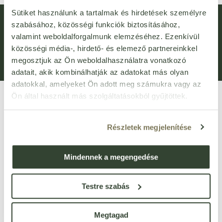
Sütiket használunk a tartalmak és hirdetések személyre
Hírlevél feliratkozás
Újdonságok
szabásához, közösségi funkciók biztosításához,
Általános Szerződési Feltételek (ÁSZF)
Adatvédelem
valamint weboldalforgalmunk elemzéséhez. Ezenkívül
közösségi média-, hirdető- és elemező partnereinkkel
Adatkezelési kérelem
Panaszkezelési Tájékoztató
megosztjuk az Ön weboldalhasználatra vonatkozó
Bejelentővédelem
Fogyasztói elállás
adatait, akik kombinálhatják az adatokat más olyan
adatokkal, amelyeket Ön adott meg számukra vagy az
Ön által használt más szolgáltatásokból gyűjtöttek.
Részletek megjelenítése
Mindennek a megengedése
VIRTUÁLIS SÉTA
Üzletünk bejárása
3D
-ben
Testre szabás
1135 Budapest, Róbert Károly körút 96-100.
Megtagad