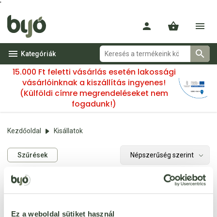
'
Kategóriák
15.000 Ft feletti vásárlás esetén lakossági
vásárlóinknak a kiszállítás ingyenes!
(Külföldi címre megrendeléseket nem
fogadunk!)
Kezdőoldal
Kisállatok
Szűrések
Nincs találat.
Ez a weboldal sütiket használ