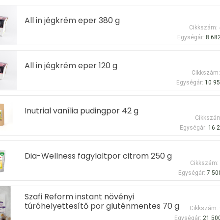
All in jégkrém eper 380 g
Cikkszám:
Egységár:
8 682
All in jégkrém eper 120 g
Cikkszám
Egységár:
10 95
Inutrial vanília pudingpor 42 g
Cikkszá
Egységár:
16 2
Dia-Wellness fagylaltpor citrom 250 g
Cikkszám:
Egységár:
7 50
Szafi Reform instant növényi
túróhelyettesítő por gluténmentes 70 g
Cikkszám:
Egységár:
21 500