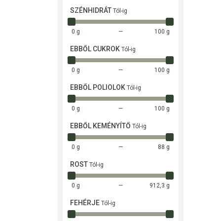
SZÉNHIDRÁT
Tól-ig
0 g
100 g
EBBŐL CUKROK
Tól-ig
0 g
100 g
EBBŐL POLIOLOK
Tól-ig
0 g
100 g
EBBŐL KEMÉNYÍTŐ
Tól-ig
0 g
88 g
ROST
Tól-ig
0 g
912,3 g
FEHÉRJE
Tól-ig