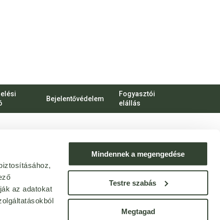
elési
Fogyasztói
Bejelentővédelem
ó
elállás
bert Károly körút 96-100.
o.hu
Mindennek a megengedése
biztosításához,
ek: webshop@bijo.hu
ező
Testre szabás
ják az adatokat
olgáltatásokból
Megtagad