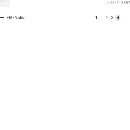
Egységár:
8 684
1
...
2
3
4
Előző oldal