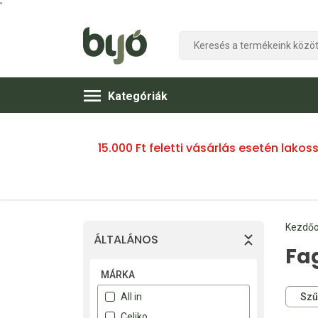
'
Kategóriák
15.000 Ft feletti vásárlás esetén lako
Kezdőo
ÁLTALÁNOS
Fa
MÁRKA
Szű
All in
Celiko