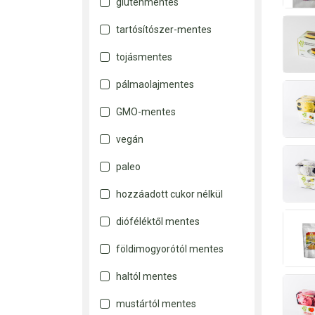
gluténmentes
tartósítószer-mentes
tojásmentes
pálmaolajmentes
GMO-mentes
vegán
paleo
hozzáadott cukor nélkül
dióféléktől mentes
földimogyorótól mentes
haltól mentes
mustártól mentes