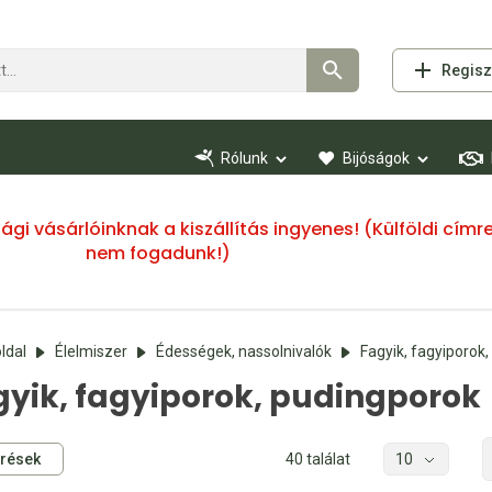
Regisz
Rólunk
Bijóságok
ssági vásárlóinknak a kiszállítás ingyenes! (Külföldi cí
nem fogadunk!)
ldal
Élelmiszer
Édességek, nassolnivalók
Fagyik, fagyiporok
gyik, fagyiporok, pudingporok
rések
40 találat