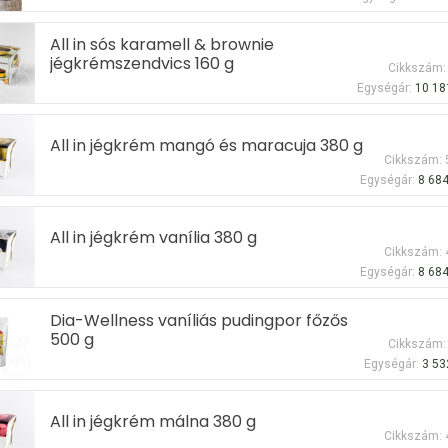
All in sós karamell & brownie
jégkrémszendvics 160 g
Cikkszám:
Egységár:
10 18
All in jégkrém mangó és maracuja 380 g
Cikkszám:
Egységár:
8 684
All in jégkrém vanília 380 g
Cikkszám:
Egységár:
8 684
Dia-Wellness vaníliás pudingpor főzős
500 g
Cikkszám:
Egységár:
3 53
All in jégkrém málna 380 g
Cikkszám: