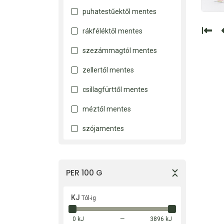
puhatestűektől mentes
rákféléktől mentes
szezámmagtól mentes
zellertől mentes
csillagfürttől mentes
méztől mentes
szójamentes
PER 100 G
KJ
Tól-ig
0 kJ
3896 kJ