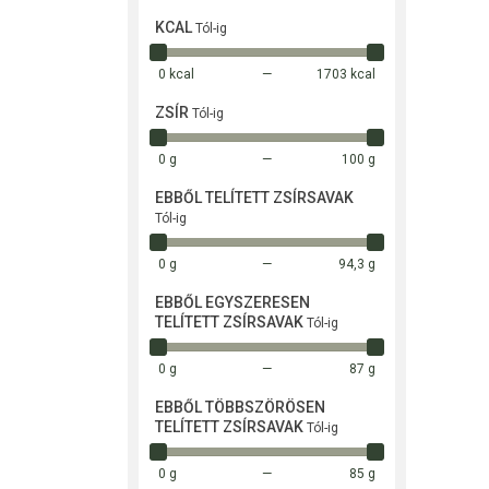
KCAL
Tól-ig
0 kcal
1703 kcal
ZSÍR
Tól-ig
0 g
100 g
EBBŐL TELÍTETT ZSÍRSAVAK
Tól-ig
0 g
94,3 g
EBBŐL EGYSZERESEN
TELÍTETT ZSÍRSAVAK
Tól-ig
0 g
87 g
EBBŐL TÖBBSZÖRÖSEN
TELÍTETT ZSÍRSAVAK
Tól-ig
0 g
85 g