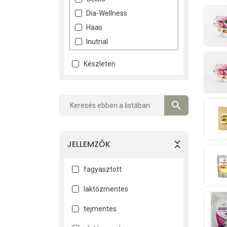
Dia-Wellness
Haas
Inutrial
Nyírfacukor
Készleten
Szafi Free
Szafi Reform
JELLEMZŐK
fagyasztott
laktózmentes
tejmentes