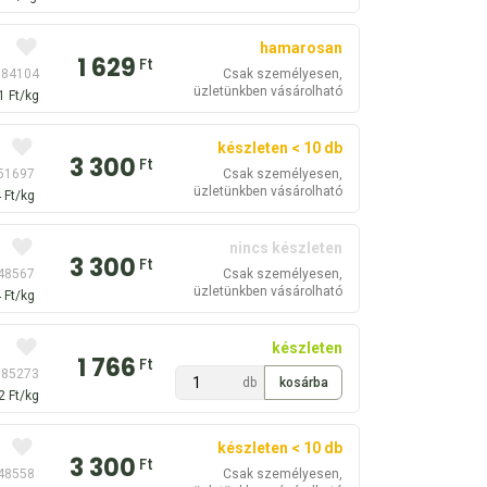
hamarosan
1 629
Ft
 84104
Csak személyesen,
üzletünkben vásárolható
1 Ft/kg
készleten < 10 db
3 300
Ft
 51697
Csak személyesen,
üzletünkben vásárolható
 Ft/kg
nincs készleten
3 300
Ft
 48567
Csak személyesen,
üzletünkben vásárolható
 Ft/kg
készleten
1 766
Ft
 85273
db
2 Ft/kg
készleten < 10 db
3 300
Ft
 48558
Csak személyesen,