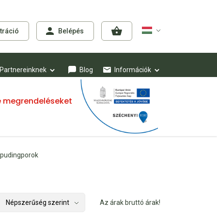
tráció
Belépés
Partnereinknek
Blog
Információk
mre megrendeléseket
, pudingporok
Az árak bruttó árak!