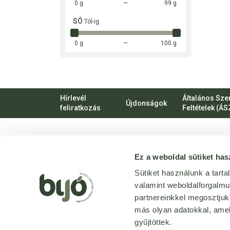
0 g
99 g
SÓ
Tól-ig
0 g
100 g
Hírlevél
Általános Sze
Újdonságok
feliratkozás
Feltételek (ÁS
VIRTUÁLIS
Ez a weboldal sütiket has
SÉTA
Üzletünk
Sütiket használunk a tart
bejárása
valamint weboldalforgalm
3D
-ben
partnereinkkel megosztjuk
más olyan adatokkal, amel
gyűjtöttek.