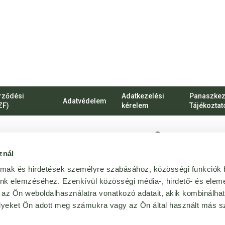
rződési
Adatkezelési
Panaszkez
Adatvédelem
ZF)
kérelem
Tájékoztat
1135 Budapest, Ró
znál
vevoszolgalat@bij
almak és hirdetések személyre szabásához, közösségi funkciók 
Magánszemélyekn
unk elemzéséhez. Ezenkívül közösségi média-, hirdető- és elem
 az Ön weboldalhasználatra vonatkozó adatait, akik kombinálhat
+36 1 814 64 64
yeket Ön adott meg számukra vagy az Ön által használt más sz