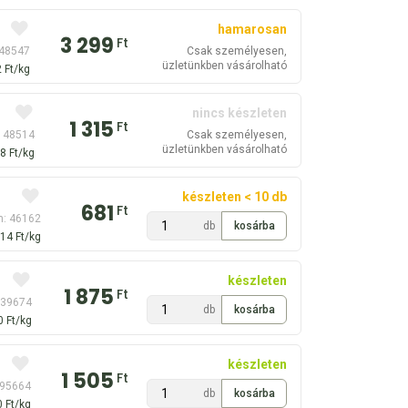
hamarosan
3 299
Ft
 48547
Csak személyesen,
üzletünkben vásárolható
 Ft/kg
nincs készleten
1 315
Ft
: 48514
Csak személyesen,
üzletünkben vásárolható
8 Ft/kg
készleten < 10 db
681
Ft
m: 46162
db
14 Ft/kg
készleten
1 875
Ft
 39674
db
0 Ft/kg
készleten
1 505
Ft
 95664
db
 Ft/kg