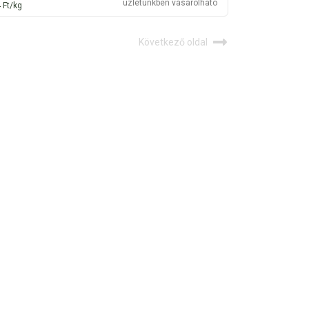
üzletünkben vásárolható
 Ft/kg
Következő oldal