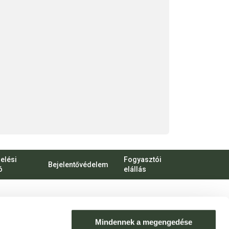
elési
Fogyasztói
Bejelentővédelem
ó
elállás
bert Károly körút 96-100.
o.hu
Mindennek a megengedése