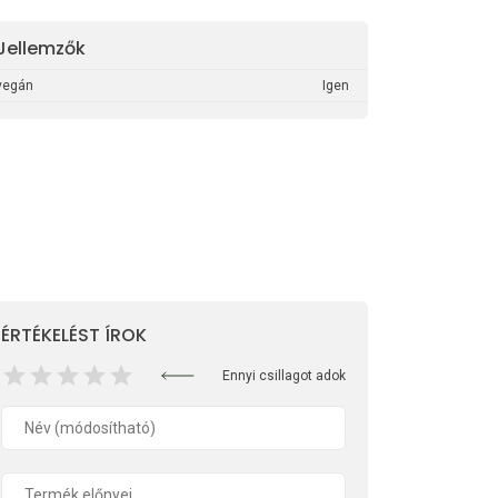
Jellemzők
vegán
Igen
ÉRTÉKELÉST ÍROK
Ennyi csillagot adok