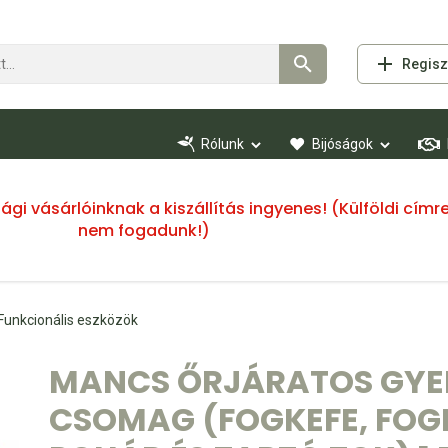
Regisz
Rólunk
Bijóságok
ssági vásárlóinknak a kiszállítás ingyenes! (Külföldi cí
nem fogadunk!)
Funkcionális eszközök
MANCS ŐRJÁRATOS GYE
CSOMAG (FOGKEFE, FO