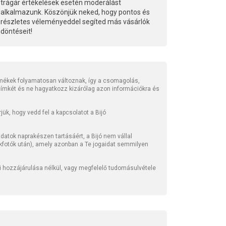
trágár értékelések esetén moderálást
alkalmazunk. Köszönjük neked, hogy pontos és
részletes véleményeddel segíted más vásárlók
döntéseit!
mékek folyamatosan változnak, így a csomagolás,
 címkét és ne hagyatkozz kizárólag azon információkra és
ük, hogy vedd fel a kapcsolatot a Bijó
atok naprakészen tartásáért, a Bijó nem vállal
kfotók után), amely azonban a Te jogaidat semmilyen
li hozzájárulása nélkül, vagy megfelelő tudomásulvétele