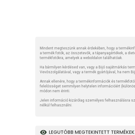
Mindent megteszünk annak érdekében, hogy a termékinfo
a termék fotók, az összetevők, a tápanyagértékek, a die
termékfotókra, amelyek a weboldalon találhatóak.
Ha bármilyen kérdésed van, vagy a Bijó sajátmárkás termé
Vevőszolgálatával, vagy a termék gyártójával, ha nem Bi
Annak ellenére, hogy a termékinformációk és termékfotó
felelősséget semmilyen helytelen információért (különö
módon nem érinti.
Jelen információ kizárólag személyes felhasználásra szo
nélkül felhasználni.
LEGUTÓBB MEGTEKINTETT TERMÉKEK