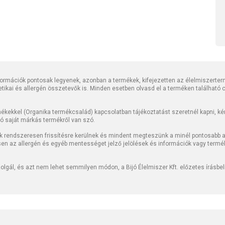
rmációk pontosak legyenek, azonban a termékek, kifejezetten az élelmiszerter
tetikai és allergén összetevők is. Minden esetben olvasd el a terméken található
kekkel (Organika termékcsalád) kapcsolatban tájékoztatást szeretnél kapni, kérj
jó saját márkás termékről van szó.
k rendszeresen frissítésre kerülnek és mindent megteszünk a minél pontosabb ad
sen az allergén és egyéb mentességet jelző jelölések és információk vagy termé
lgál, és azt nem lehet semmilyen módon, a Bijó Élelmiszer Kft. előzetes írásbe