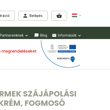
tráció
Belépés
Partnereinknek
Blog
Információk
mre megrendeléseket
RMEK SZÁJÁPOLÁSI
GKRÉM, FOGMOSÓ