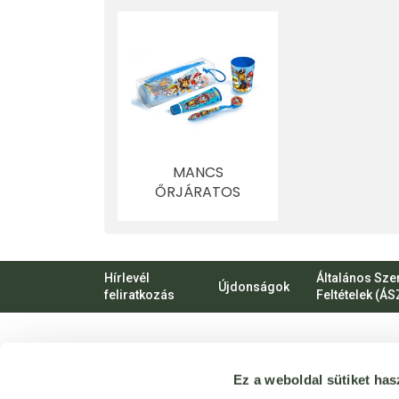
MANCS
ŐRJÁRATOS
GYERMEK
SZÁJÁPOLÁSI
CSOMAG
(FOGKEFE,
Hírlevél
Általános Sze
Újdonságok
FOGKRÉM,
feliratkozás
Feltételek (ÁS
FOGMOSÓ POHÁR
ÉS TARTÓ TOK) 1
DB
VIRTUÁLIS
Ez a weboldal sütiket has
SÉTA