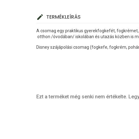
TERMÉKLEÍRÁS
A csomag egy praktikus gyerekfogkefét, fogkrémet, ö
otthon /óvodában/ iskolában és utazás közben is m
Disney szájápolási csomag (fogkefe, fogkrém, pohár
Ezt a terméket még senki nem értékelte. Legy