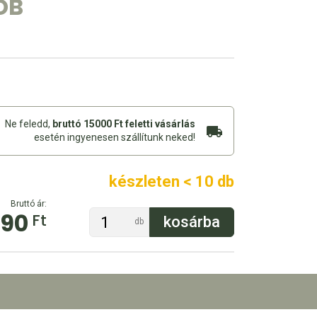
DB
Ne feledd,
bruttó 15000 Ft feletti vásárlás
esetén ingyenesen szállítunk neked!
készleten < 10 db
Bruttó ár:
290
Ft
db