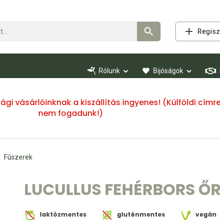
Regisz
Rólunk
Bijóságok
ssági vásárlóinknak a kiszállítás ingyenes! (Külföldi cí
nem fogadunk!)
Fűszerek
LUCULLUS FEHÉRBORS ŐR
laktózmentes
gluténmentes
vegán