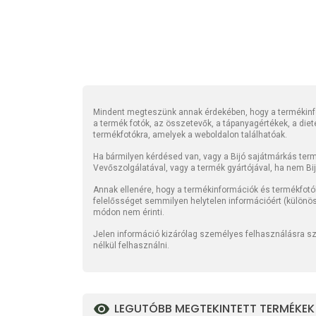
Mindent megteszünk annak érdekében, hogy a termékinfo
a termék fotók, az összetevők, a tápanyagértékek, a die
termékfotókra, amelyek a weboldalon találhatóak.
Ha bármilyen kérdésed van, vagy a Bijó sajátmárkás termé
Vevőszolgálatával, vagy a termék gyártójával, ha nem Bi
Annak ellenére, hogy a termékinformációk és termékfotó
felelősséget semmilyen helytelen információért (különö
módon nem érinti.
Jelen információ kizárólag személyes felhasználásra szo
nélkül felhasználni.
LEGUTÓBB MEGTEKINTETT TERMÉKEK