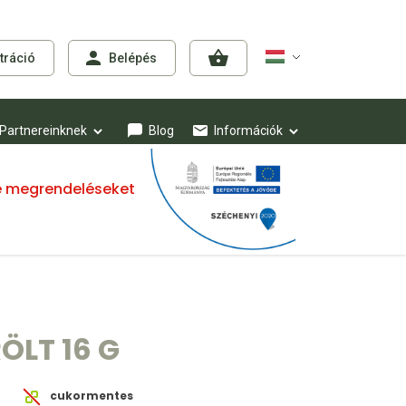
tráció
Belépés
Partnereinknek
Blog
Információk
mre megrendeléseket
ÖLT 16 G
cukormentes