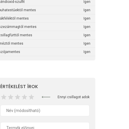
kéndioxid-szulfit
Igen
puhatestűektől mentes
Igen
rákféléktől mentes
Igen
szezámmagtól mentes
Igen
csillagfürttől mentes
Igen
méztől mentes
Igen
szójamentes
Igen
ÉRTÉKELÉST ÍROK
Ennyi csillagot adok