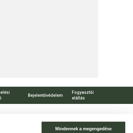
elési
Fogyasztói
Bejelentővédelem
ó
elállás
bert Károly körút 96-100.
o.hu
Mindennek a megengedése