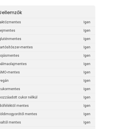
Jellemzők
laktózmentes
Igen
tejmentes
Igen
gluténmentes
Igen
tartósítószer-mentes
Igen
tojásmentes
Igen
pálmaolajmentes
Igen
GMO-mentes
Igen
vegán
Igen
cukormentes
Igen
hozzáadott cukor nélkül
Igen
dióféléktől mentes
Igen
földimogyorótól mentes
Igen
haltól mentes
Igen