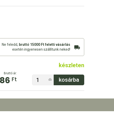
Ne feledd,
bruttó 15000 Ft feletti vásárlás
esetén ingyenesen szállítunk neked!
készleten
Bruttó ár:
86
Ft
db