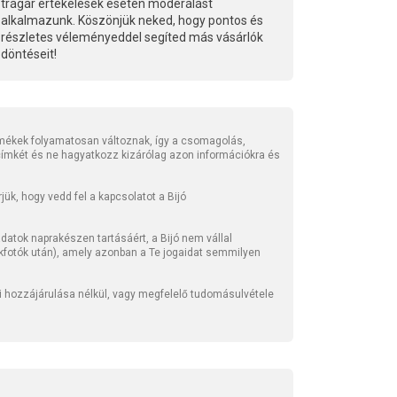
trágár értékelések esetén moderálást
alkalmazunk. Köszönjük neked, hogy pontos és
részletes véleményeddel segíted más vásárlók
döntéseit!
mékek folyamatosan változnak, így a csomagolás,
 címkét és ne hagyatkozz kizárólag azon információkra és
ük, hogy vedd fel a kapcsolatot a Bijó
atok naprakészen tartásáért, a Bijó nem vállal
kfotók után), amely azonban a Te jogaidat semmilyen
li hozzájárulása nélkül, vagy megfelelő tudomásulvétele