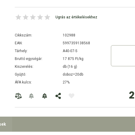
Ugrás az értékelésekhez
Cikkszám:
102988
EAN:
5997359138568
Tárhely:
A40-07-5
Bruttó egységár:
17 875 Ft/kg
Kiszerelés:
db (16 g)
Gyűjtő:
doboz=20db
ÁFA kulcs:
27%
2
sek