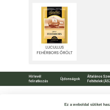
LUCULLUS
FEHÉRBORS ŐRÖLT
16 G
Hírlevél
Általános Sze
Újdonságok
feliratkozás
Feltételek (ÁS
VIRTUÁLIS
Ez a weboldal sütiket has
SÉTA