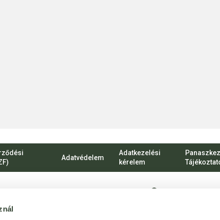
rződési
Adatkezelési
Panaszkez
Adatvédelem
ZF)
kérelem
Tájékoztat
1135 Budapest, Ró
znál
vevoszolgalat@bij