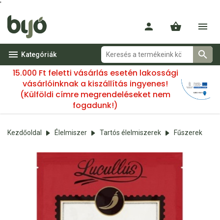
'
Kategóriák
15.000 Ft feletti vásárlás esetén lakossági
vásárlóinknak a kiszállítás ingyenes!
(Külföldi címre megrendeléseket nem
fogadunk!)
Kezdőoldal
Élelmiszer
Tartós élelmiszerek
Fűszerek