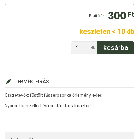
300
Ft
Bruttó ár:
készleten < 10 db
db
TERMÉKLEÍRÁS
Összetevők: füstölt fűszerpaprika őrlemény, édes
Nyomokban zellert és mustárt tartalmazhat.