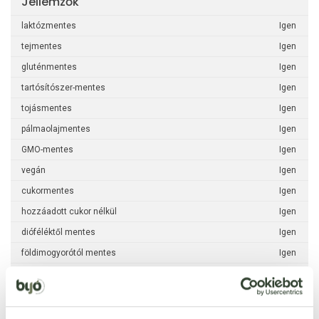
Jellemzők
laktózmentes
Igen
tejmentes
Igen
gluténmentes
Igen
tartósítószer-mentes
Igen
tojásmentes
Igen
pálmaolajmentes
Igen
GMO-mentes
Igen
vegán
Igen
cukormentes
Igen
hozzáadott cukor nélkül
Igen
dióféléktől mentes
Igen
földimogyorótól mentes
Igen
haltól mentes
Igen
kéndioxid-szulfit
Igen
puhatestűektől mentes
Igen