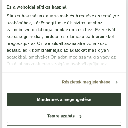
Ez a weboldal sütiket használ
rákféléktől mentes
Igen
szezámmagtól mentes
Igen
Sütiket használunk a tartalmak és hirdetések személyre
szabásához, közösségi funkciók biztosításához,
csillagfürttől mentes
Igen
valamint weboldalforgalmunk elemzéséhez. Ezenkívül
méztől mentes
Igen
közösségi média-, hirdető- és elemező partnereinkkel
szójamentes
Igen
megosztjuk az Ön weboldalhasználatra vonatkozó
adatait, akik kombinálhatják az adatokat más olyan
adatokkal, amelyeket Ön adott meg számukra vagy az
Ön által használt más szolgáltatásokból gyűjtöttek.
Ezt a terméket még senki nem értékelte. Legyél Te az
Részletek megjelenítése
első!
Mindennek a megengedése
ÉRTÉKELÉST ÍROK
Ennyi csillagot adok
Testre szabás