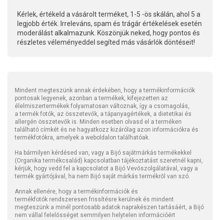
Kérlek, értékeld a vásárolt terméket, 1-5 -ös skálán, ahol 5 a
legjobb érték. Irreleváns, spam és trágár értékelések esetén
moderálást alkalmazunk. Köszönjük neked, hogy pontos és
részletes véleményeddel segíted más vásárlók döntéseit!
Mindent megteszünk annak érdekében, hogy a termékinformációk
pontosak legyenek, azonban a termékek, kifejezetten az
élelmiszertermékek folyamatosan változnak, így a csomagolás,
a termék fotók, az összetevők, a tápanyagértékek, a dietetikai és
allergén összetevők is. Minden esetben olvasd el a terméken
található címkét és ne hagyatkozz kizárólag azon információkra és
termékfotókra, amelyek a weboldalon találhatóak.
Ha bármilyen kérdésed van, vagy a Bijó sajátmárkás termékekkel
(Organika termékcsalád) kapcsolatban tájékoztatást szeretnél kapni,
kérjük, hogy vedd fel a kapcsolatot a Bijó Vevőszolgálatával, vagy a
termék gyártójával, ha nem Bijó saját márkás termékről van szó.
Annak ellenére, hogy a termékinformációk és
termékfotók rendszeresen frissítésre kerülnek és mindent
megteszünk a minél pontosabb adatok naprakészen tartásáért, a Bijó
nem vállal felelősséget semmilyen helytelen információért