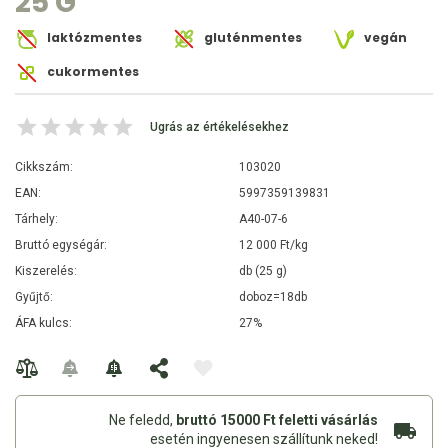
25 G
laktózmentes
gluténmentes
vegán
cukormentes
Ugrás az értékelésekhez
Cikkszám:
103020
EAN:
5997359139831
Tárhely:
A40-07-6
Bruttó egységár:
12 000 Ft/kg
Kiszerelés:
db (25 g)
Gyűjtő:
doboz=18db
ÁFA kulcs:
27%
Ne feledd,
bruttó 15000 Ft feletti vásárlás
esetén ingyenesen szállítunk neked!