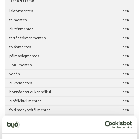
Jellemzők
laktózmentes
Igen
tejmentes
Igen
gluténmentes
Igen
tartósítószer-mentes
Igen
tojásmentes
Igen
pálmaolajmentes
Igen
GMO-mentes
Igen
vegán
Igen
cukormentes
Igen
hozzáadott cukor nélkül
Igen
dióféléktől mentes
Igen
földimogyorótól mentes
Igen
haltól mentes
Igen
kéndioxid-szulfit
Igen
puhatestűektől mentes
Igen