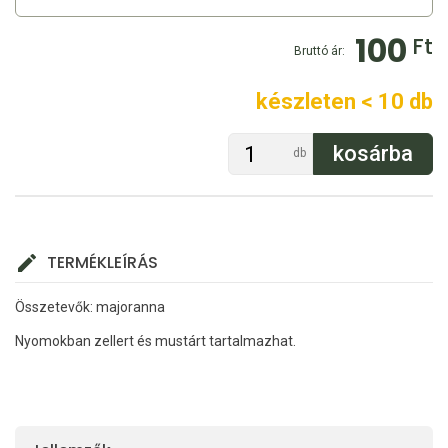
100
Ft
Bruttó ár:
készleten < 10 db
db
TERMÉKLEÍRÁS
Összetevők: majoranna
Nyomokban zellert és mustárt tartalmazhat.