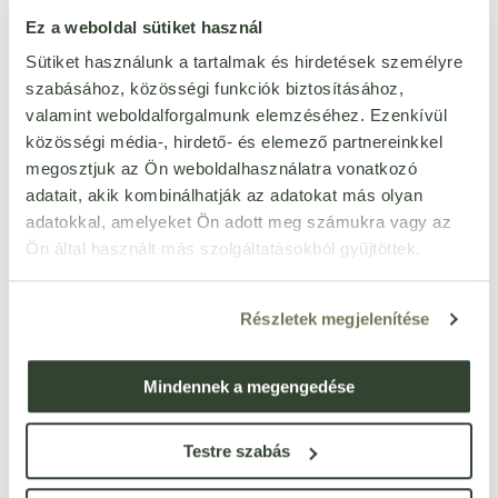
Ez a weboldal sütiket használ
rákféléktől mentes
Igen
szezámmagtól mentes
Igen
Sütiket használunk a tartalmak és hirdetések személyre
szabásához, közösségi funkciók biztosításához,
csillagfürttől mentes
Igen
valamint weboldalforgalmunk elemzéséhez. Ezenkívül
méztől mentes
Igen
közösségi média-, hirdető- és elemező partnereinkkel
szójamentes
Igen
megosztjuk az Ön weboldalhasználatra vonatkozó
adatait, akik kombinálhatják az adatokat más olyan
adatokkal, amelyeket Ön adott meg számukra vagy az
Ön által használt más szolgáltatásokból gyűjtöttek.
Ezt a terméket még senki nem értékelte. Legyél Te az
Részletek megjelenítése
első!
Mindennek a megengedése
ÉRTÉKELÉST ÍROK
Ennyi csillagot adok
Testre szabás