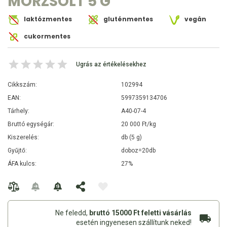
MORZSOLT 5 G
laktózmentes
gluténmentes
vegán
cukormentes
Ugrás az értékelésekhez
Cikkszám:
102994
EAN:
5997359134706
Tárhely:
A40-07-4
Bruttó egységár:
20 000 Ft/kg
Kiszerelés:
db (5 g)
Gyűjtő:
doboz=20db
ÁFA kulcs:
27%
Ne feledd,
bruttó 15000 Ft feletti vásárlás
esetén ingyenesen szállítunk neked!