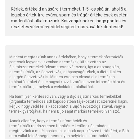
Kérlek, értékeld a vásárolt terméket, 1-5 -ös skálán, ahol 5 a
legjobb érték. Irreleváns, spam és trágár értékelések esetén
moderálást alkalmazunk. Köszönjük neked, hogy pontos és
részletes véleményeddel segíted más vásárlók döntéseit!
Mindent megteszünk annak érdekében, hogy a termékinformációk
pontosak legyenek, azonban a termékek, kifejezetten az
élelmiszertermékek folyamatosan változnak, így a csomagolás,
a termék fotók, az összetevők, a tápanyagértékek, a dietetikai és
allergén összetevők is. Minden esetben olvasd el a terméken
található címkét és ne hagyatkozz kizárólag azon információkra és
termékfotókra, amelyek a weboldalon találhatóak.
Ha bármilyen kérdésed van, vagy a Bijó sajátmárkás termékekkel
(Organika termékcsalád) kapcsolatban tájékoztatást szeretnél kapni,
kérjük, hogy vedd fel a kapcsolatot a Bijó Vevőszolgálatával, vagy a
termék gyártójával, ha nem Bijó saját márkás termékről van szó.
Annak ellenére, hogy a termékinformációk és
termékfotók rendszeresen frissítésre kerülnek és mindent
megteszünk a minél pontosabb adatok naprakészen tartásáért, a Bijó
nem vállal felelősséget semmilyen helytelen információért