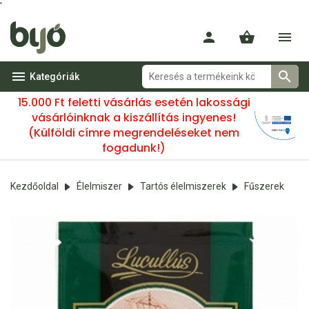
'
Kategóriák
15.000 Ft feletti vásárlás esetén lakossági
vásárlóinknak a kiszállítás ingyenes!
(Külföldi címre megrendeléseket nem
fogadunk!)
Kezdőoldal
Élelmiszer
Tartós élelmiszerek
Fűszerek