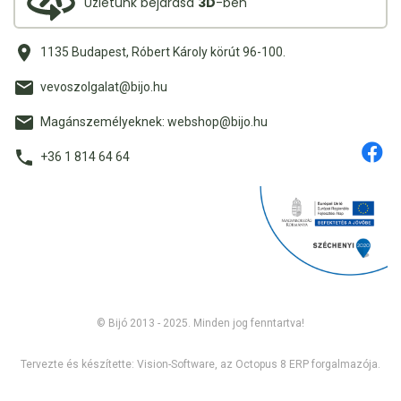
Üzletünk bejárása
3D
-ben
1135 Budapest, Róbert Károly körút 96-100.
vevoszolgalat@bijo.hu
Magánszemélyeknek: webshop@bijo.hu
+36 1 814 64 64
© Bijó 2013 - 2025. Minden jog fenntartva!
Tervezte és készítette:
Vision-Software, az Octopus 8 ERP forgalmazója
.