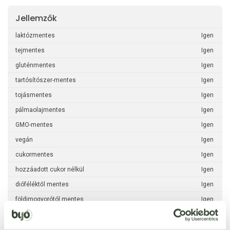
Jellemzők
laktózmentes
Igen
tejmentes
Igen
gluténmentes
Igen
tartósítószer-mentes
Igen
tojásmentes
Igen
pálmaolajmentes
Igen
GMO-mentes
Igen
vegán
Igen
cukormentes
Igen
hozzáadott cukor nélkül
Igen
dióféléktől mentes
Igen
földimogyorótól mentes
Igen
haltól mentes
Igen
kéndioxid-szulfit
Igen