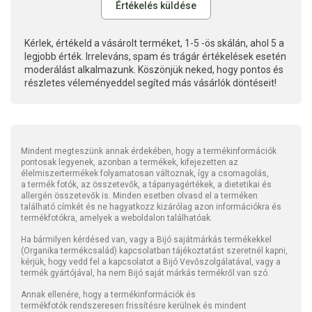
Kérlek, értékeld a vásárolt terméket, 1-5 -ös skálán, ahol 5 a
legjobb érték. Irreleváns, spam és trágár értékelések esetén
moderálást alkalmazunk. Köszönjük neked, hogy pontos és
részletes véleményeddel segíted más vásárlók döntéseit!
Mindent megteszünk annak érdekében, hogy a termékinformációk
pontosak legyenek, azonban a termékek, kifejezetten az
élelmiszertermékek folyamatosan változnak, így a csomagolás,
a termék fotók, az összetevők, a tápanyagértékek, a dietetikai és
allergén összetevők is. Minden esetben olvasd el a terméken
található címkét és ne hagyatkozz kizárólag azon információkra és
termékfotókra, amelyek a weboldalon találhatóak.
Ha bármilyen kérdésed van, vagy a Bijó sajátmárkás termékekkel
(Organika termékcsalád) kapcsolatban tájékoztatást szeretnél kapni,
kérjük, hogy vedd fel a kapcsolatot a Bijó Vevőszolgálatával, vagy a
termék gyártójával, ha nem Bijó saját márkás termékről van szó.
Annak ellenére, hogy a termékinformációk és
termékfotók rendszeresen frissítésre kerülnek és mindent