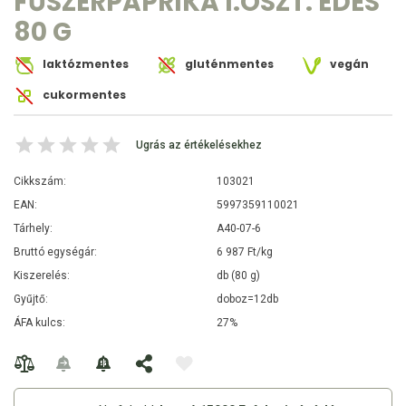
FŰSZERPAPRIKA I.OSZT. ÉDES
80 G
laktózmentes
gluténmentes
vegán
cukormentes
Ugrás az értékelésekhez
Cikkszám:
103021
EAN:
5997359110021
Tárhely:
A40-07-6
Bruttó egységár:
6 987 Ft/kg
Kiszerelés:
db (80 g)
Gyűjtő:
doboz=12db
ÁFA kulcs:
27%