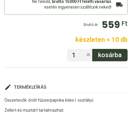
Ne feledd,
bruttó 15000 Ft feletti vásárlás
esetén ingyenesen szállítunk neked!
559
Ft
Bruttó ár:
készleten < 10 db
db
TERMÉKLEÍRÁS
Összetevők: őrölt fűszerpaprika édes I. osztályú
Zellert és mustárt tartalmazhat.