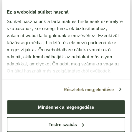
puhatestűektől mentes
Igen
Ez a weboldal sütiket használ
rákféléktől mentes
Igen
Sütiket használunk a tartalmak és hirdetések személyre
szezámmagtól mentes
Igen
szabásához, közösségi funkciók biztosításához,
csillagfürttől mentes
Igen
valamint weboldalforgalmunk elemzéséhez. Ezenkívül
közösségi média-, hirdető- és elemező partnereinkkel
méztől mentes
Igen
megosztjuk az Ön weboldalhasználatra vonatkozó
szójamentes
Igen
adatait, akik kombinálhatják az adatokat más olyan
adatokkal, amelyeket Ön adott meg számukra vagy az
Ön által használt más szolgáltatásokból gyűjtöttek.
Ezt a terméket még senki nem értékelte. Legyél Te az
Részletek megjelenítése
első!
Mindennek a megengedése
ÉRTÉKELÉST ÍROK
Testre szabás
Ennyi csillagot adok