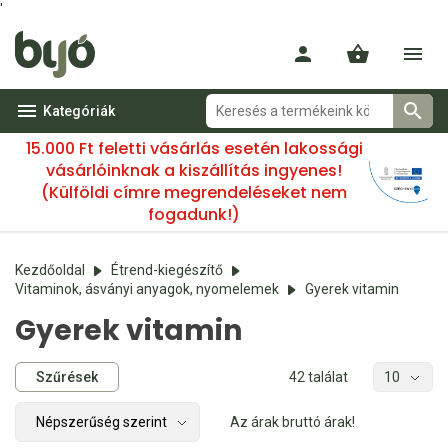
'
Kategóriák
15.000 Ft feletti vásárlás esetén lakossági
vásárlóinknak a kiszállítás ingyenes!
(Külföldi címre megrendeléseket nem
fogadunk!)
Kezdőoldal
Étrend-kiegészítő
Vitaminok, ásványi anyagok, nyomelemek
Gyerek vitamin
Gyerek vitamin
Szűrések
42 találat
Az árak bruttó árak!