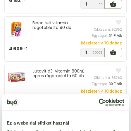
6 152
db
Bioco suli vitamin
rágótabletta 90 db
Cikkszám: 92362
Egységár:
51 Ft/db
készleten < 10 doboz
4 609
Ft
doboz
Jutavit d3-vitamin 800NE
epres rágótabletta 60 db
Cikkszám: 88263
Egységár:
30 Ft/db
készleten < 10 doboz
1 815
Ft
doboz
1x1 vitamin multikid
Ez a weboldal sütiket használ
gumivitamin 50 db 225 g
Cikkszám: 54994