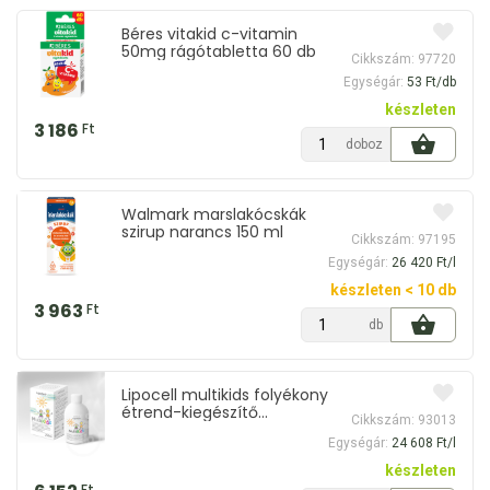
Béres vitakid c-vitamin
50mg rágótabletta 60 db
Cikkszám: 97720
Egységár:
53 Ft/db
készleten
3 186
Ft
doboz
Walmark marslakócskák
szirup narancs 150 ml
Cikkszám: 97195
Egységár:
26 420 Ft/l
készleten < 10 db
3 963
Ft
db
Lipocell multikids folyékony
étrend-kiegészítő
Cikkszám: 93013
őszibarack ízesítéssel 250
Egységár:
24 608 Ft/l
ml
készleten
Ft