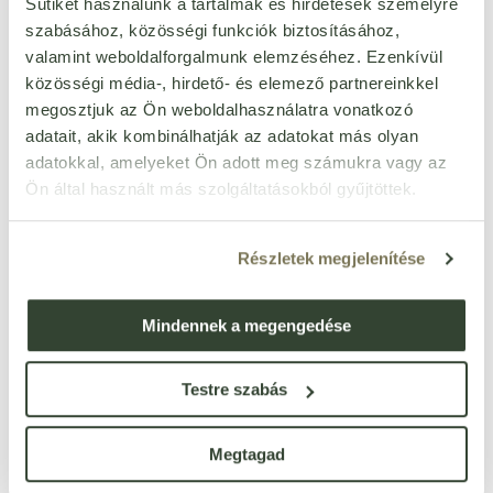
Sütiket használunk a tartalmak és hirdetések személyre
Egységár:
16 302 Ft/kg
szabásához, közösségi funkciók biztosításához,
készleten
3 668
Ft
valamint weboldalforgalmunk elemzéséhez. Ezenkívül
db
közösségi média-, hirdető- és elemező partnereinkkel
megosztjuk az Ön weboldalhasználatra vonatkozó
Now kid-cal rágótabletta
adatait, akik kombinálhatják az adatokat más olyan
100 db
adatokkal, amelyeket Ön adott meg számukra vagy az
Cikkszám: 100277
Egységár:
80 Ft/db
Ön által használt más szolgáltatásokból gyűjtöttek.
készleten < 10 doboz
8 019
Ft
doboz
Részletek megjelenítése
Biogaia protectis junior
Mindennek a megengedése
rágótabletta d-vitaminnal
Cikkszám: 99686
narancs ízű 30 db
Egységár:
218 Ft/db
Testre szabás
készleten
6 547
Ft
doboz
Megtagad