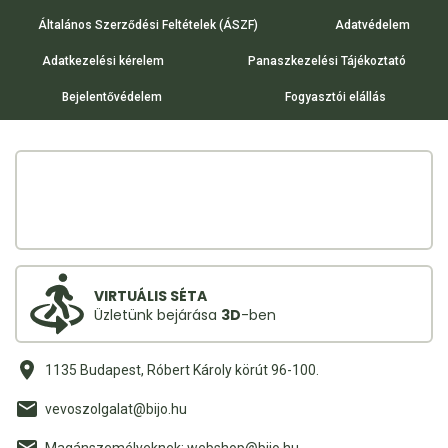
Általános Szerződési Feltételek (ÁSZF)
Adatvédelem
Adatkezelési kérelem
Panaszkezelési Tájékoztató
Bejelentővédelem
Fogyasztói elállás
VIRTUÁLIS SÉTA
Üzletünk bejárása
3D
-ben
1135 Budapest, Róbert Károly körút 96-100.
vevoszolgalat@bijo.hu
Magánszemélyeknek: webshop@bijo.hu