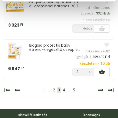
Biogaia junior rágótabletta
d-vitaminnal narancs ízű 10
Cikkszám: 99685
db
Egységár:
332 Ft/db
nincs készleten
3 323
Ft
doboz
Biogaia protectis baby
étrend-kiegészítő csepp 5
Cikkszám: 99682
ml
Egységár:
1 309 400 Ft/l
készleten < 10 db
6 547
Ft
db
1
...
2
3
4
...
5
Hírlevél feliratkozás
Újdonságok