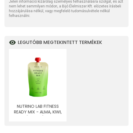
Jelen információ kizárólag személyes felhasználásra szolgál, és azt
nem lehet semmilyen módon, a Bijó Élelmiszer Kft. előzetes írásbeli
hozzájárulása nélkül, vagy megfelelő tudomásulvétele nélkül
felhasználni.
LEGUTÓBB MEGTEKINTETT TERMÉKEK
NUTRINO LAB FITNESS
READY MIX - ALMA, KIWI,
SPENÓT, BANÁN 200 G