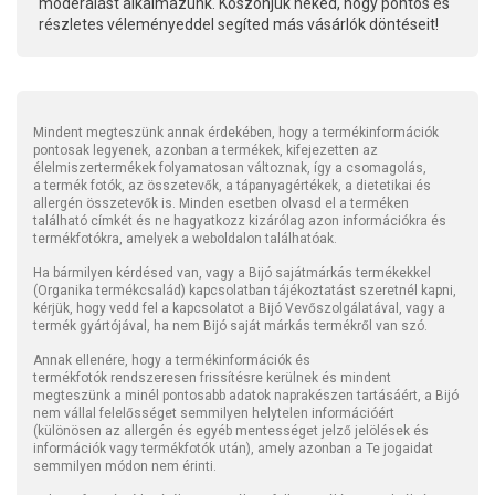
moderálást alkalmazunk. Köszönjük neked, hogy pontos és
részletes véleményeddel segíted más vásárlók döntéseit!
Mindent megteszünk annak érdekében, hogy a termékinformációk
pontosak legyenek, azonban a termékek, kifejezetten az
élelmiszertermékek folyamatosan változnak, így a csomagolás,
a termék fotók, az összetevők, a tápanyagértékek, a dietetikai és
allergén összetevők is. Minden esetben olvasd el a terméken
található címkét és ne hagyatkozz kizárólag azon információkra és
termékfotókra, amelyek a weboldalon találhatóak.
Ha bármilyen kérdésed van, vagy a Bijó sajátmárkás termékekkel
(Organika termékcsalád) kapcsolatban tájékoztatást szeretnél kapni,
kérjük, hogy vedd fel a kapcsolatot a Bijó Vevőszolgálatával, vagy a
termék gyártójával, ha nem Bijó saját márkás termékről van szó.
Annak ellenére, hogy a termékinformációk és
termékfotók rendszeresen frissítésre kerülnek és mindent
megteszünk a minél pontosabb adatok naprakészen tartásáért, a Bijó
nem vállal felelősséget semmilyen helytelen információért
(különösen az allergén és egyéb mentességet jelző jelölések és
információk vagy termékfotók után), amely azonban a Te jogaidat
semmilyen módon nem érinti.