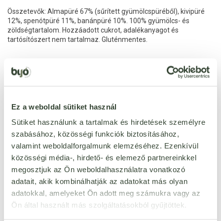
Összetevők: Almapüré 67% (sűrített gyümölcspüréből), kivipüré
12%, spenótpüré 11%, banánpüré 10%. 100% gyümölcs- és
zöldségtartalom. Hozzáadott cukrot, adalékanyagot és
tartósítószert nem tartalmaz. Gluténmentes.
Ezt a terméket még senki nem értékelte. Legyél Te az
Ez a weboldal sütiket használ
első!
Sütiket használunk a tartalmak és hirdetések személyre
szabásához, közösségi funkciók biztosításához,
valamint weboldalforgalmunk elemzéséhez. Ezenkívül
ÉRTÉKELÉST ÍROK
közösségi média-, hirdető- és elemező partnereinkkel
Ennyi csillagot adok
megosztjuk az Ön weboldalhasználatra vonatkozó
adatait, akik kombinálhatják az adatokat más olyan
adatokkal, amelyeket Ön adott meg számukra vagy az
Ön által használt más szolgáltatásokból gyűjtöttek.