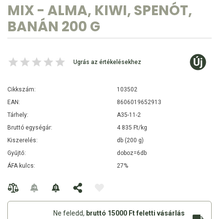
MIX - ALMA, KIWI, SPENÓT,
BANÁN 200 G
Ugrás az értékelésekhez
Cikkszám:
103502
EAN:
8606019652913
Tárhely:
A35-11-2
Bruttó egységár:
4 835 Ft/kg
Kiszerelés:
db (200 g)
Gyűjtő:
doboz=6db
ÁFA kulcs:
27%
Ne feledd,
bruttó 15000 Ft feletti vásárlás