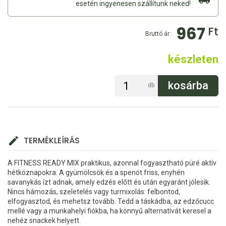
esetén ingyenesen szállítunk neked!
967
Ft
Bruttó ár:
készleten
db
TERMÉKLEÍRÁS
A FITNESS READY MIX praktikus, azonnal fogyasztható püré aktív
hétköznapokra. A gyümölcsök és a spenót friss, enyhén
savanykás ízt adnak, amely edzés előtt és után egyaránt jólesik.
Nincs hámozás, szeletelés vagy turmixolás: felbontod,
elfogyasztod, és mehetsz tovább. Tedd a táskádba, az edzőcucc
mellé vagy a munkahelyi fiókba, ha könnyű alternatívát keresel a
nehéz snackek helyett.