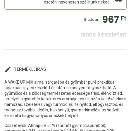
esetén ingyenesen szállítunk neked!
967
Ft
Bruttó ár:
nincs készleten
TERMÉKLEÍRÁS
A WAKE UP MIX alma, sárgarépa és gyömbér püré praktikus
tasakban, így edzés előtt és után is könnyen fogyasztható. A
gyümölcs és a zöldség természetes édessége friss, élénk ízt ad,
amelyet a gyömbér karakteres aromája tesz igazán üdítővé. Nincs
hámozás, szeletelés vagy turmixolás: felnyitod, elfogyasztod, és
mehetsz tovább. Ideális, ha könnyű, gyomorkímélő alternatívát
keresel a hagyományos snackek helyett.
Összetevők: Almapüré 61% (sűrített gyümölcspüréből),