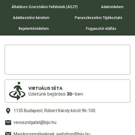
Általános Szerződési Feltételek (ÁSZF)
Adatvédelem
Adatkezelési kérelem
Panaszkezelési Tájékoztató
Bejelentővédelem
Fogyasztói elállás
VIRTUÁLIS SÉTA
Üzletünk bejárása
3D
-ben
1135 Budapest, Róbert Károly körút 96-100.
vevoszolgalat@bijo.hu
Magánszemélyeknek: webshop@bijo.hu