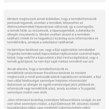
Mindent megteszünk annak érdekében, hogy a termékinformációk
pontosak legyenek, azonban a termékek, kifejezetten az
élelmiszertermékek folyamatosan változnak, így a csomagolás,
a termék fotók, az összetevők, a tápanyagértékek, a dietetikai és
allergén összetevők is. Minden esetben olvasd el a terméken
található címkét és ne hagyatkozz kizárólag azon információkra és
termékfotókra, amelyek a weboldalon találhatóak.
Ha bármilyen kérdésed van, vagy a Bijó sajátmárkás termékekkel
(Organika termékcsalád) kapcsolatban tájékoztatást szeretnél kapni,
kérjük, hogy vedd fel a kapcsolatot a Bijó Vevőszolgálatával, vagy a
termék gyártójával, ha nem Bijó saját márkás termékről van szó.
Annak ellenére, hogy a termékinformációk és
termékfotók rendszeresen frissítésre kerülnek és mindent
megteszünk a minél pontosabb adatok naprakészen tartásáért, a Bijó
nem vállal felelősséget semmilyen helytelen információért
(különösen az allergén és egyéb mentességet jelző jelölések és
információk vagy termékfotók után), amely azonban a Te jogaidat
semmilyen módon nem érinti.
Jelen információ kizárólag személyes felhasználásra szolgál, és azt
nem lehet semmilyen módon, a Bijó Élelmiszer Kft. előzetes írásbeli
hozzájárulása nélkül, vagy megfelelő tudomásulvétele nélkül