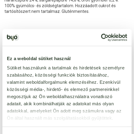
narancspüré 24%, sárgarépapüré 14,8%, őrölt gyömbér 0,2%.
100% gyümölcs- és zöldségtartalom. Hozzáadott cukrot és
tartósítószert nem tartalmaz. Gluténmentes.
Ezt a terméket még senki nem értékelte. Legyél Te az
első!
Ez a weboldal sütiket használ
Sütiket használunk a tartalmak és hirdetések személyre
szabásához, közösségi funkciók biztosításához,
ÉRTÉKELÉST ÍROK
valamint weboldalforgalmunk elemzéséhez. Ezenkívül
Ennyi csillagot adok
közösségi média-, hirdető- és elemező partnereinkkel
megosztjuk az Ön weboldalhasználatra vonatkozó
adatait, akik kombinálhatják az adatokat más olyan
adatokkal, amelyeket Ön adott meg számukra vagy az
Ön által használt más szolgáltatásokból gyűjtöttek.