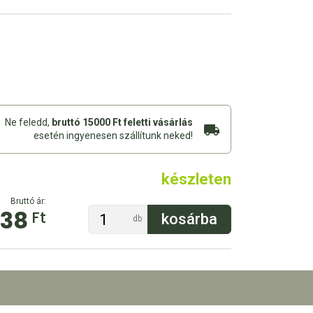
Ne feledd,
bruttó 15000 Ft feletti vásárlás
esetén ingyenesen szállítunk neked!
készleten
Bruttó ár:
938
Ft
db