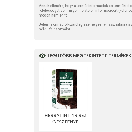
Annak ellenére, hogy a termékinformációk és termékfotó
felelősséget semmilyen helytelen információért (különö
módon nem érinti.
Jelen információ kizárólag személyes felhasználásra szo
nélkül felhasználni.
LEGUTÓBB MEGTEKINTETT TERMÉKEK
HERBATINT 4R RÉZ
GESZTENYE
HAJFESTÉK 170 ML