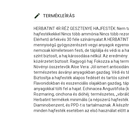
TERMÉKLEÍRÁS
HERBATINT 4R RÉZ GESZTENYE HAJFESTÉK: Nem tart
hajfestékekkel Nincs több ammónia Nincs több rezor
Elérhető árfekvés 30 féle színárnyalat A HERBATINT
mennyiségű gyógyszerészeti vegyi anyagok egyensúl
nemcsak kíméletesen festi, de táplálja és védi is a 
színt biztosít, a haj károsodása nélkül. Az eredmény
közérzetet biztosít. Ragyogó haj: Fokozza a haj ter
Növényi összetevők Aloe Vera: Jól ismert antioxidá
természetes ásványi anyagokban gazdag. Védi és táp
Biztosítja a hajfesték alapos fedését és tartós szí
Flavonidokban és esszenciális olajakban gazdag, táplál
anyagokkal tölti fel a hajat. Echinacea Angustifolia 
Rozmaring, cinchona és dióhéj: természetes, „vibráló
Herbatint termékek minimális (a népszerű hajfesték
Diaminobenzent, és PPD-t is tartalmaznak. A készítm
minden hajfesték esetében az első használat előtt a