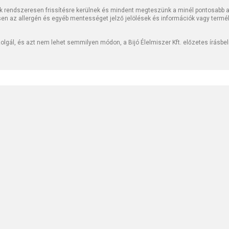
k rendszeresen frissítésre kerülnek és mindent megteszünk a minél pontosabb ad
sen az allergén és egyéb mentességet jelző jelölések és információk vagy termé
lgál, és azt nem lehet semmilyen módon, a Bijó Élelmiszer Kft. előzetes írásbe