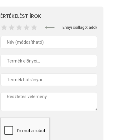
ÉRTÉKELÉST ÍROK
Ennyi csillagot adok