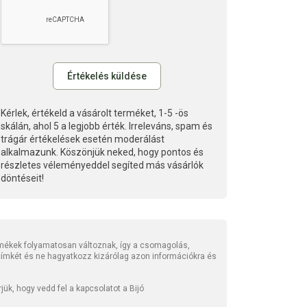
Kérlek, értékeld a vásárolt terméket, 1-5 -ös
skálán, ahol 5 a legjobb érték. Irreleváns, spam és
trágár értékelések esetén moderálást
alkalmazunk. Köszönjük neked, hogy pontos és
részletes véleményeddel segíted más vásárlók
döntéseit!
mékek folyamatosan változnak, így a csomagolás,
 címkét és ne hagyatkozz kizárólag azon információkra és
ük, hogy vedd fel a kapcsolatot a Bijó