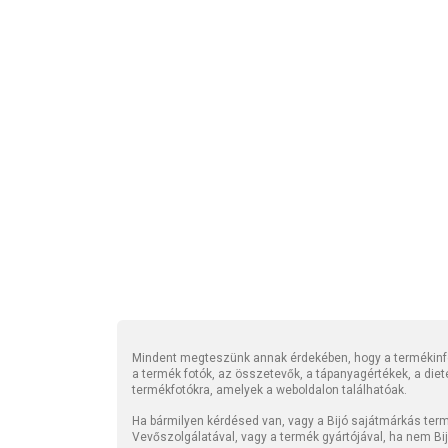
Mindent megteszünk annak érdekében, hogy a termékinfo
a termék fotók, az összetevők, a tápanyagértékek, a die
termékfotókra, amelyek a weboldalon találhatóak.
Ha bármilyen kérdésed van, vagy a Bijó sajátmárkás termé
Vevőszolgálatával, vagy a termék gyártójával, ha nem Bi