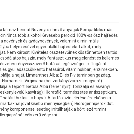
almaz hennát Növényi színező anyagok Kompatibilis más
cin Nincs több alkohol Kevesebb peroxid 100%-os ősz hajfedés
 a növények és gyógynövények, valamint a minimális
yba helyezésével egyedülálló hajfestéket alkot, mely
hajat. Nem károsít: Kivételes összetevőinek köszönhetően tartós
: csodálatos hajszín, mely fantasztikus megjelenést és kellemes
mészetes fényvisszaverő hatását, egészséges csillogását.
ns és gyulladáscsökkentő hatásáról, vitaminokban, enzimekben,
lálja a hajat. Limnanthes Alba: E- és F-vitaminban gazdag.
nét. Hamamelis Virginiana (boszorkány/varázs mogyoró):
ja a fejbőrt. Betula Alba (fehér nyír): Tonizálja és ásványi
(keskenylevelű kasvirág): Hidratáló, természetes antiszeptikum.
” hatást biztosít a hajnak A tartós szín elérése érdekében a
 márkáknál jóval kisebb mennyiségben) Hidrogénhiperoxidot,
ény komponensei esetleg irritálhatják a bőrt, ezért mint
llergiapróbát célszerű végezni.