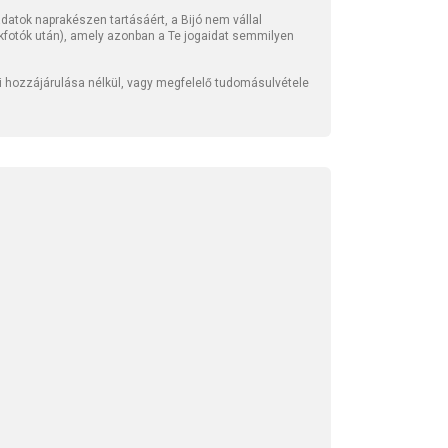
atok naprakészen tartásáért, a Bijó nem vállal
kfotók után), amely azonban a Te jogaidat semmilyen
li hozzájárulása nélkül, vagy megfelelő tudomásulvétele