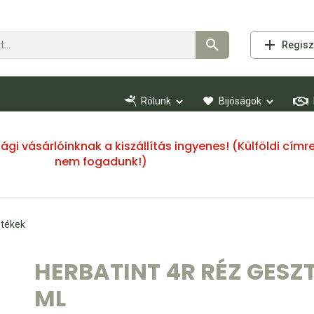
Regisz
Rólunk
Bijóságok
ssági vásárlóinknak a kiszállítás ingyenes! (Külföldi cí
nem fogadunk!)
stékek
HERBATINT 4R RÉZ GESZ
ML