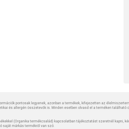
rmációk pontosak legyenek, azonban a termékek, kifejezetten az élelmiszerter
tetikai és allergén összetevők is. Minden esetben olvasd el a terméken található
kekkel (Organika termékcsalád) kapcsolatban tájékoztatást szeretnél kapni, kérj
jó saját márkás termékről van szó.