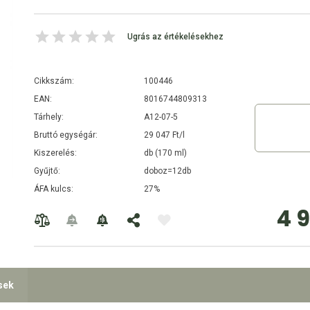
Ugrás az értékelésekhez
Cikkszám:
100446
EAN:
8016744809313
Tárhely:
A12-07-5
Bruttó egységár:
29 047 Ft/l
Kiszerelés:
db (170 ml)
Gyűjtő:
doboz=12db
ÁFA kulcs:
27%
4 
sek