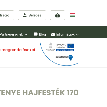
tráció
Belépés
Partnereinknek
Blog
Információk
mre megrendeléseket
TENYE HAJFESTÉK 170