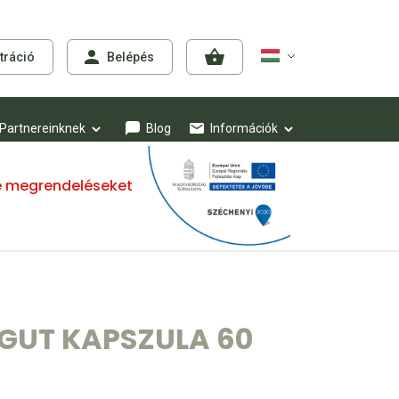
tráció
Belépés
Partnereinknek
Blog
Információk
mre megrendeléseket
GUT KAPSZULA 60