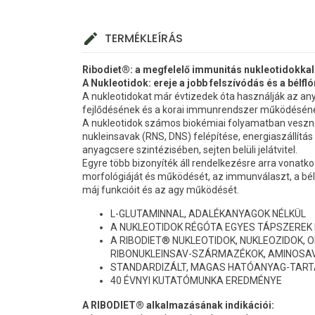
TERMÉKLEÍRÁS
Ribodiet®: a megfelelő immunitás nukleotidokkal
A Nukleotidok: ereje a jobb felszívódás és a bélf
A nukleotidokat már évtizedek óta használják az an
fejlődésének és a korai immunrendszer működésén
A nukleotidok számos biokémiai folyamatban veszne
nukleinsavak (RNS, DNS) felépítése, energiaszállítás 
anyagcsere szintézisében, sejten belüli jelátvitel.
Egyre több bizonyíték áll rendelkezésre arra vonatko
morfológiáját és működését, az immunválaszt, a bél m
máj funkcióit és az agy működését.
L-GLUTAMINNAL, ADALÉKANYAGOK NÉLKÜL
A NUKLEOTIDOK RÉGÓTA EGYES TÁPSZEREK
A RIBODIET® NUKLEOTIDOK, NUKLEOZIDOK, 
RIBONUKLEINSAV-SZÁRMAZÉKOK, AMINOSAV
STANDARDIZÁLT, MAGAS HATÓANYAG-TAR
40 ÉVNYI KUTATÓMUNKA EREDMÉNYE
A RIBODIET® alkalmazásának indikációi: