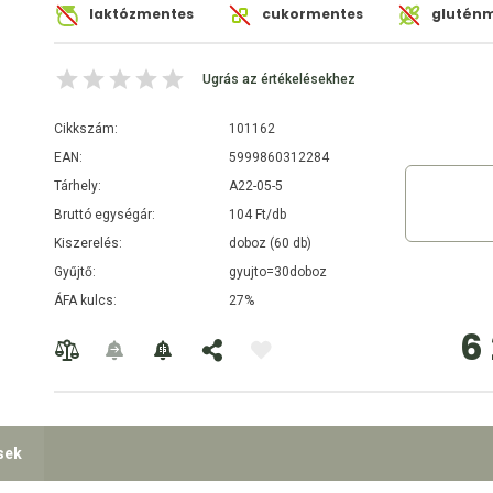
laktózmentes
cukormentes
gluténm
Ugrás az értékelésekhez
Cikkszám:
101162
EAN:
5999860312284
Tárhely:
A22-05-5
Bruttó egységár:
104 Ft/db
Kiszerelés:
doboz (60 db)
Gyűjtő:
gyujto=30doboz
ÁFA kulcs:
27%
6 
sek