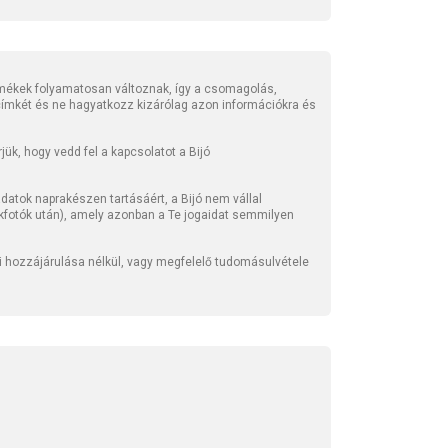
mékek folyamatosan változnak, így a csomagolás,
 címkét és ne hagyatkozz kizárólag azon információkra és
ük, hogy vedd fel a kapcsolatot a Bijó
atok naprakészen tartásáért, a Bijó nem vállal
kfotók után), amely azonban a Te jogaidat semmilyen
li hozzájárulása nélkül, vagy megfelelő tudomásulvétele