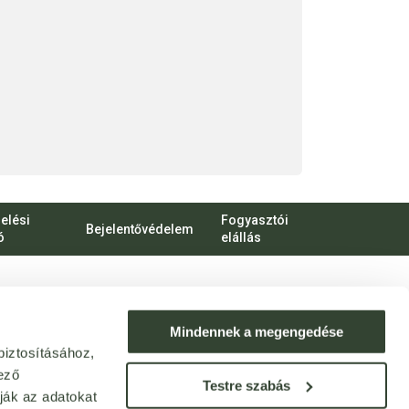
elési
Fogyasztói
Bejelentővédelem
ó
elállás
bert Károly körút 96-100.
o.hu
Mindennek a megengedése
biztosításához,
ek: webshop@bijo.hu
ező
Testre szabás
ják az adatokat