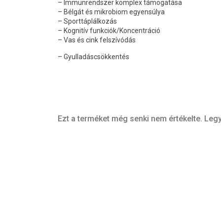
– Immunrendszer komplex támogatása
– Bélgát és mikrobiom egyensúlya
– Sporttáplálkozás
– Kognitív funkciók/Koncentráció
– Vas és cink felszívódás
– Gyulladáscsökkentés
Ezt a terméket még senki nem értékelte. Legy