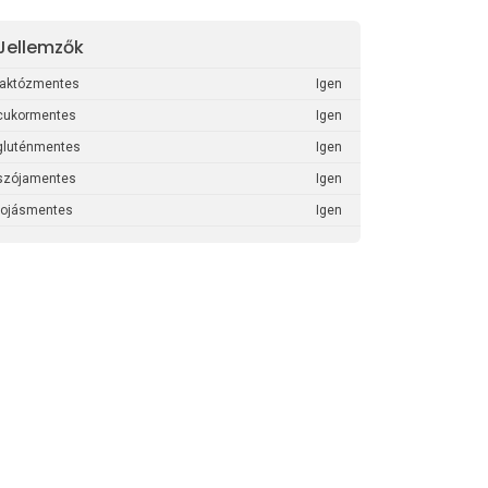
Jellemzők
laktózmentes
Igen
cukormentes
Igen
gluténmentes
Igen
szójamentes
Igen
tojásmentes
Igen