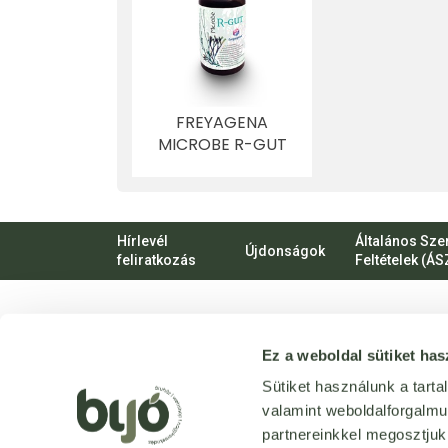
FREYAGENA
MICROBE R-GUT
KAPSZULA 60 DB
Hírlevél
Általános Sze
Újdonságok
feliratkozás
Feltételek (ÁS
VIRTUÁLIS
Ez a weboldal sütiket has
SÉTA
Üzletünk
Sütiket használunk a tart
bejárása
valamint weboldalforgalm
3D
-ben
partnereinkkel megosztjuk