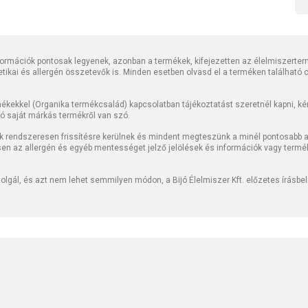
rmációk pontosak legyenek, azonban a termékek, kifejezetten az élelmiszerter
tetikai és allergén összetevők is. Minden esetben olvasd el a terméken található
kekkel (Organika termékcsalád) kapcsolatban tájékoztatást szeretnél kapni, kérj
jó saját márkás termékről van szó.
k rendszeresen frissítésre kerülnek és mindent megteszünk a minél pontosabb ad
sen az allergén és egyéb mentességet jelző jelölések és információk vagy termé
lgál, és azt nem lehet semmilyen módon, a Bijó Élelmiszer Kft. előzetes írásbe