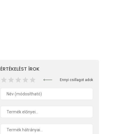
ÉRTÉKELÉST ÍROK
Ennyi csillagot adok