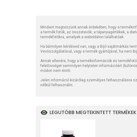
Mindent megteszünk annak érdekében, hogy a termékinfo
a termék fotók, az összetevők, a tápanyagértékek, a die
termékfotókra, amelyek a weboldalon találhatóak.
Ha bármilyen kérdésed van, vagy a Bijó sajátmárkás termé
Vevőszolgálatával, vagy a termék gyártójával, ha nem Bi
Annak ellenére, hogy a termékinformációk és termékfotó
felelősséget semmilyen helytelen információért (különö
módon nem érinti.
Jelen információ kizárólag személyes felhasználásra szo
nélkül felhasználni.
LEGUTÓBB MEGTEKINTETT TERMÉKEK