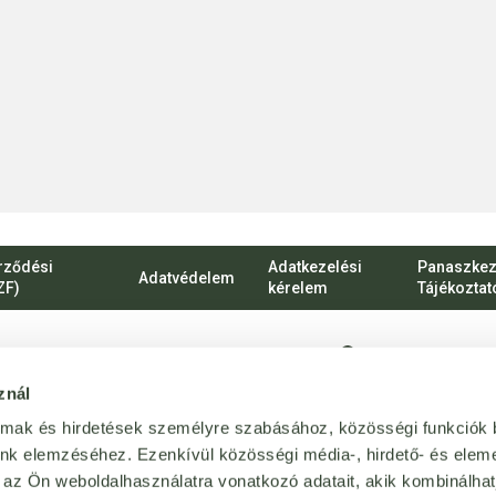
rződési
Adatkezelési
Panaszkez
Adatvédelem
ZF)
kérelem
Tájékoztat
1135 Budapest, Ró
znál
vevoszolgalat@bij
almak és hirdetések személyre szabásához, közösségi funkciók 
Magánszemélyekn
unk elemzéséhez. Ezenkívül közösségi média-, hirdető- és elem
 az Ön weboldalhasználatra vonatkozó adatait, akik kombinálhat
+36 1 814 64 64