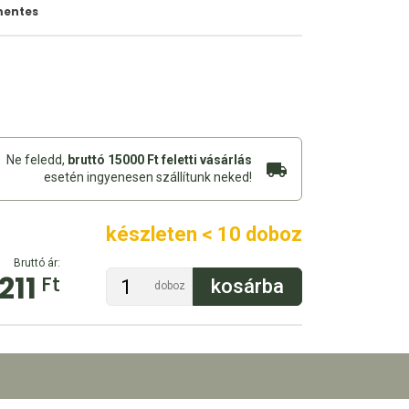
entes
Ne feledd,
bruttó 15000 Ft feletti vásárlás
esetén ingyenesen szállítunk neked!
készleten < 10 doboz
Bruttó ár:
211
Ft
doboz