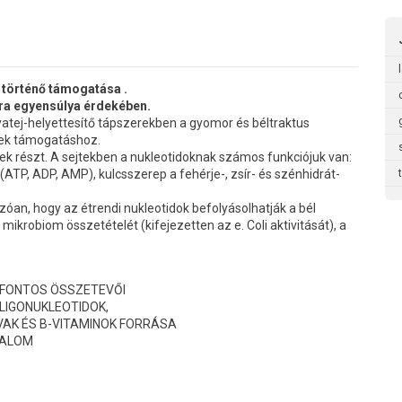
 történő támogatása .
lóra egyensúlya érdekében.
yatej-helyettesítő tápszerekben a gyomor és béltraktus
ek támogatáshoz.
k részt. A sejtekben a nukleotidoknak számos funkciójuk van:
(ATP, ADP, AMP), kulcsszerep a fehérje-, zsír- és szénhidrát-
zóan, hogy az étrendi nukleotidok befolyásolhatják a bél
ikrobiom összetételét (kifejezetten az e. Coli aktivitását), a
 FONTOS ÖSSZETEVŐI
OLIGONUKLEOTIDOK,
AK ÉS B-VITAMINOK FORRÁSA
TALOM