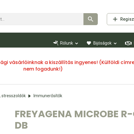
Regisz
Rólunk
Bijóságok
ssági vásárlóinknak a kiszállítás ingyenes! (Külföldi cí
nem fogadunk!)
 stresszoldók
Immunerősítők
FREYAGENA MICROBE R-
DB