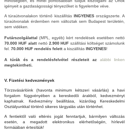
minőségben, és minél pontosabban tudjuk kiszolgálni az Önök
igényeit a gazdaságossági tényezőket is figyelembe véve.
A túraútvonalakon történő kiszállítás
INGYENES
országszerte. A
túraútvonalak érdemben nem változtak sem Budapest területén,
sem vidéken.
Futárszolgálattal
(MPL, egyéb) kért rendelések esetében nettó
70.000 HUF
alatt
nettó
2.900 HUF
szállítási költséget számolunk
fel.
70.000 HUF rendelés felett
a kiszállítás
INGYENES
!
A túrák és a rendelésfelvétel részleteit az
alábbi linken
megtekintheti.
V. Fizetési kedvezmények
Törzsvásárlóink (havonta minimum kétszeri vásárlás) a havi
forgalom függvényében a kereskedői árakból, kedvezményt
kaphatnak. Kedvezmény beállítása, kizárólag Kereskedelmi
Osztályunkkal történő sikeres tárgyalás után történhet.
A fentiektől való eltérés jogát fenntartjuk, bármilyen változás
esetén, a megadott elektronikus elérhetőségén, hírlevél
formájában értesítjük!