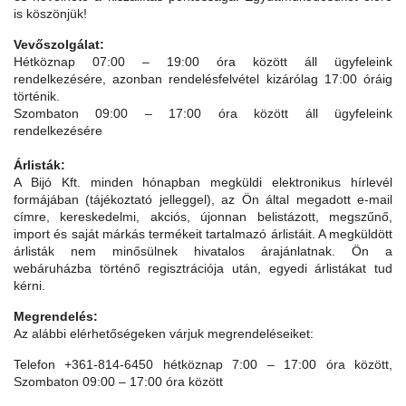
is köszönjük!
Vevőszolgálat:
Hétköznap 07:00 – 19:00 óra között áll ügyfeleink
rendelkezésére, azonban rendelésfelvétel kizárólag 17:00 óráig
történik.
Szombaton 09:00 – 17:00 óra között áll ügyfeleink
rendelkezésére
Árlisták:
A Bijó Kft. minden hónapban megküldi elektronikus hírlevél
formájában (tájékoztató jelleggel), az Ön által megadott e-mail
címre, kereskedelmi, akciós, újonnan belistázott, megszűnő,
import és saját márkás termékeit tartalmazó árlistáit. A megküldött
árlisták nem minősülnek hivatalos árajánlatnak. Ön a
webáruházba történő regisztrációja után, egyedi árlistákat tud
kérni.
Megrendelés:
Az alábbi elérhetőségeken várjuk
megrendeléseiket:
Telefon +361-814-6450 hétköznap 7:00 – 17:00 óra között,
Szombaton 09:00 – 17:00 óra között