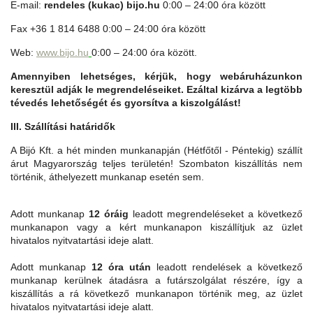
E-mail:
rendeles (kukac) bijo.hu
0:00 – 24:00 óra között
Fax +36 1 814 6488 0:00 – 24:00 óra között
Web:
www.bijo.hu
0:00 – 24:00 óra között.
Amennyiben lehetséges, kérjük, hogy webáruházunkon
keresztül adják le megrendeléseiket. Ezáltal kizárva a legtöbb
tévedés lehetőségét és gyorsítva a kiszolgálást!
III. Szállítási határidők
A Bijó Kft. a hét minden munkanapján (Hétfőtől - Péntekig) szállít
árut Magyarország teljes területén! Szombaton kiszállítás nem
történik, áthelyezett munkanap esetén sem.
Adott munkanap
12 óráig
leadott megrendeléseket a követke
ző
munkanapon vagy a kért munkanapon kiszállítjuk az üzlet
hivatalos nyitvatartási ideje alatt.
Adott munkanap
12 óra után
leadott rendelések a következő
munkanap kerülnek átadásra a futárszolgálat részére, így a
kiszállítás a rá következő munkanapon történik meg, az üzlet
hivatalos nyitvatartási ideje alatt.