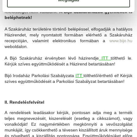
bevinni, azokat az előtérben található csomagmegőrzőkben lehet
elhelyezni. A csomagmegőrzőkben elhelyezett tárgyakért
felelősséget nem vállalunk.
A Bijó Szakáruházba gyermekek is
beléphetnek!
A Szakáruház területére történő belépéssel, elfogadják a hatályos
Házirendet, mely nyomtatott formában elérhető a Szakáruház
recepcióján, valamint elektronikus formában a
www.bijo.hu
weboldalon.
A Bijó Szakáruház érvényben lévő házirendje
ITT
tölthető le.
Kérjük szíves együttműködését a Házirend betartásában!
Bijó Irodaház Parkolási Szabályzata
ITT
tölthető/érthető el! Kérjük
szíves együttműködését a Parkolási Szabályzat betartásában!
II. Rendelésfelvétel
A rendelések leadásakor kérjük, pontosan adja meg a termék
teljes megnevezését, kiszerelését (esetleg a cikkszámot), vagy
vonalkód
ját! Ez nagymértékben megkönnyíti a vevőszolgálat
munkáját, így csökkenthető a tévesen kiszállított áruk mennyisége
és növelhető a kiszállítás pontossága. Együttműködésüket előre