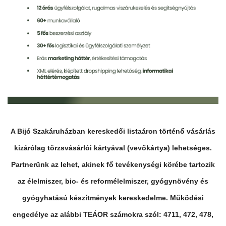
A Bijó Szakáruházban kereskedői listaáron történő vásárlás
kizárólag törzsvásárlói kártyával (vevőkártya) lehetséges.
Partnerünk az lehet, akinek fő tevékenységi körébe tartozik
az élelmiszer, bio- és reformélelmiszer, gyógynövény és
gyógyhatású készítmények kereskedelme. Működési
engedélye az alábbi TEÁOR számokra szól: 4711, 472, 478,