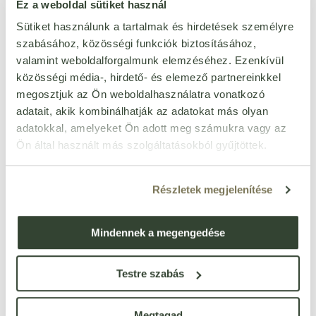
Ez a weboldal sütiket használ
kezességvállalás szükséges hozzá) lehetséges.
Sütiket használunk a tartalmak és hirdetések személyre
A Bijó vezetése úgy döntött, hogy a további erősödés érdekében
szabásához, közösségi funkciók biztosításához,
visszavonásig megtartjuk a következő intézkedéseket:
valamint weboldalforgalmunk elemzéséhez. Ezenkívül
Nincs szállítási és pótrendelési díj.
közösségi média-, hirdető- és elemező partnereinkkel
A viszonteladók az előző havi forgalomtól függetlenül
megosztjuk az Ön weboldalhasználatra vonatkozó
nagykereskedelmi áron vásárolhatnak. Nem vizsgáljuk a
havi vásárlási limitet.
adatait, akik kombinálhatják az adatokat más olyan
Nincs rendelési limit.
adatokkal, amelyeket Ön adott meg számukra vagy az
Ön által használt más szolgáltatásokból gyűjtöttek.
Ellenben kompromisszumot nem kötünk, így folyamatosan a
legmagasabb minőségre törekedve tartjuk az eddig megszokott
előnyöket:
Részletek megjelenítése
A legnagyobb választék
A leghosszabb nyitvatartás
Folyamatos Vevőszolgálat a rendelések és a felmerülő
Mindennek a megengedése
kérdések kezelésére
Heti többszöri túrajárat országosan így segítve a
partnerek készletgazdálkodását
Testre szabás
Hasznos tudnivalók:
20 cm x 30 cm-nél nagyobb táskát az eladótérbe nem lehet
Megtagad