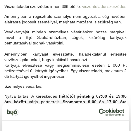
Viszonteladói szerződés innen tölthető le:
viszonteladói szerződés
Amennyiben a regisztráló személye nem egyezik a cég nevében
aláírásra jogosult személlyel, meghatalmazásra is szükség van.
Vevőkártyáját minden személyes vásárláskor hozza magával,
mivel a Bijó Szakáruházban, cégek, kizárólag kártyájuk
bemutatásával tudnak vásárolni.
Amennyiben kártyáját elvesztette, haladéktalanul értesítse
vevőszolgálatunkat, hogy inaktiválhassuk azt.
Kártyája elvesztése vagy megsemmisülése esetén 1 000 Ft
befizetésével új kártyát igényelhet. Egy viszonteladó, maximum 2
db kártyát igényelhe
t ingyenesen.
Személyes vásárlás:
Nyitva tartás: A kereskedés
hétfőtől péntekig 07:00 és 19:00
óra között
várja partnereit.
Szombaton 9:00 és 17:00 óra
között
várja vásárlóit. Vasárnap zárva tart.
Fizetés:
Vásárlás készpénzfizetéssel, bankkártyával vagy átutalással
(előzetes megállapod
ás, havi forgalmi terv vállalás és