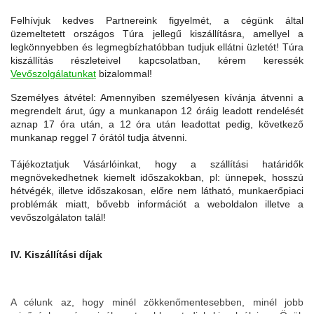
Felhívjuk kedves Partnereink figyelmét, a cégünk által
üzemeltetett országos Túra jellegű kiszállításra, amellyel a
legkönnyebben és legmegbízhatóbban tudjuk ellátni üzletét! Túra
kiszállítás részlet
eivel kapcsolatban, kérem keressék
Vevőszolgálatunkat
bizalommal!
Személyes átvétel: Amennyiben személyesen kívánja átvenni a
megrendelt árut, úgy a munkanapon 12 óráig leadott rendelését
a
znap 17 óra után, a 12 óra után leadottat pedig, következő
munkanap reggel 7 órától tudja átvenni.
Tájékoztatjuk Vásárlóinkat, hogy a szállítási határidők
megnövekedhetnek kiemelt időszakokban, pl: ünnepek, hosszú
hétvégék, illetve időszakosan, előre nem látható, munkaerőpiaci
problémák miatt, bővebb információt a weboldalon illetve a
vevőszolgálaton talál!
IV. Kiszállítási díjak
A célunk az, hogy minél zökkenőmentesebben, minél jobb