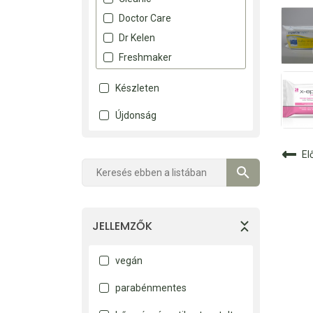
Doctor Care
Dr Kelen
Freshmaker
Natracare
Készleten
X-Epil
Újdonság
El
JELLEMZŐK
vegán
parabénmentes