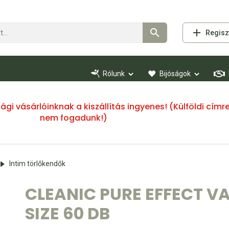
Regisz
Rólunk
Bijóságok
ssági vásárlóinknak a kiszállítás ingyenes! (Külföldi cí
nem fogadunk!)
Intim törlőkendők
CLEANIC PURE EFFECT 
SIZE 60 DB