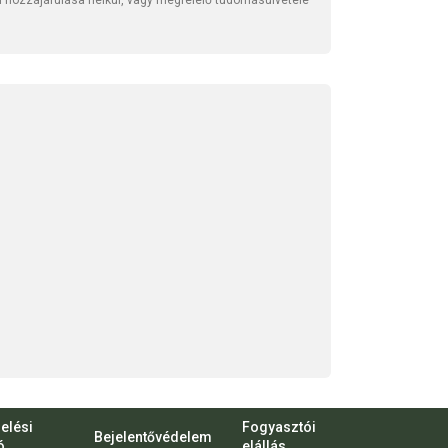
li hozzájárulása nélkül, vagy megfelelő tudomásulvétele
elési
Fogyasztói
Bejelentővédelem
ó
elállás