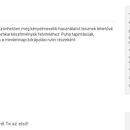
szönhetően még kényelmesebb használatot tesznek lehetővé.
etikai készítmények felviteléhez. Puha tapintásúak,
 a mindennapi bőrápolási rutin részeként.
él Te az első!