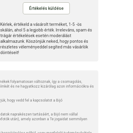
Kérlek, értékeld a vásárolt terméket, 1-5 -ös
skálán, ahol 5 a legjobb érték. Irreleváns, spam és
trágár értékelések esetén moderálást
alkalmazunk. Köszönjük neked, hogy pontos és
részletes véleményeddel segíted más vásárlók
döntéseit!
mékek folyamatosan változnak, így a csomagolás,
 címkét és ne hagyatkozz kizárólag azon információkra és
ük, hogy vedd fel a kapcsolatot a Bijó
atok naprakészen tartásáért, a Bijó nem vállal
kfotók után), amely azonban a Te jogaidat semmilyen