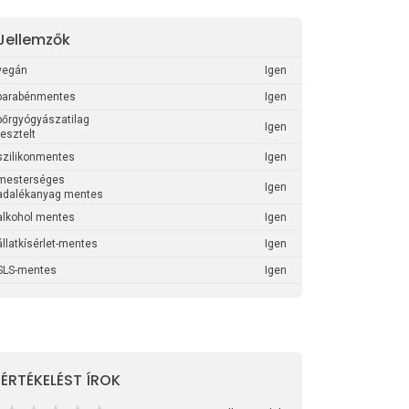
Jellemzők
vegán
Igen
parabénmentes
Igen
bőrgyógyászatilag
Igen
tesztelt
szilikonmentes
Igen
mesterséges
Igen
adalékanyag mentes
alkohol mentes
Igen
állatkísérlet-mentes
Igen
SLS-mentes
Igen
ÉRTÉKELÉST ÍROK