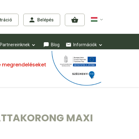
tráció
Belépés
Partnereinknek
Blog
Információk
mre megrendeléseket
VATTAKORONG MAXI