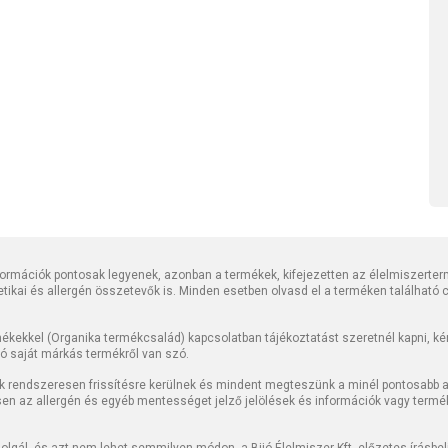
rmációk pontosak legyenek, azonban a termékek, kifejezetten az élelmiszerter
tetikai és allergén összetevők is. Minden esetben olvasd el a terméken található
kekkel (Organika termékcsalád) kapcsolatban tájékoztatást szeretnél kapni, kérj
jó saját márkás termékről van szó.
k rendszeresen frissítésre kerülnek és mindent megteszünk a minél pontosabb ad
sen az allergén és egyéb mentességet jelző jelölések és információk vagy termé