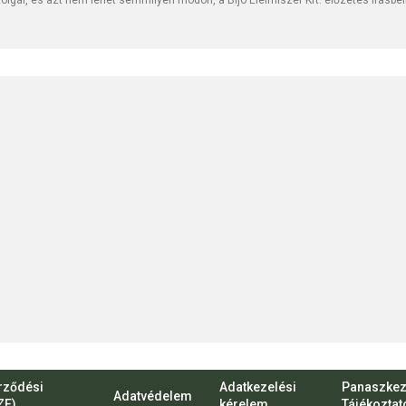
lgál, és azt nem lehet semmilyen módon, a Bijó Élelmiszer Kft. előzetes írásbe
rződési
Adatkezelési
Panaszkez
Adatvédelem
ZF)
kérelem
Tájékoztat