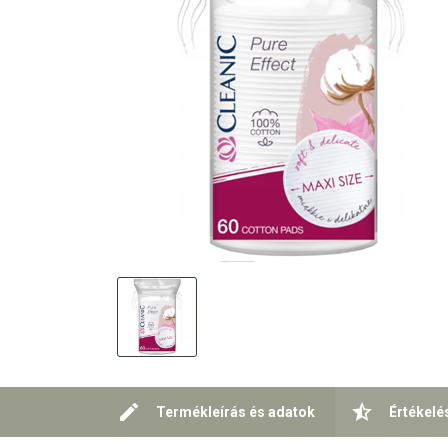
Termékleírás és adatok
Értékelé