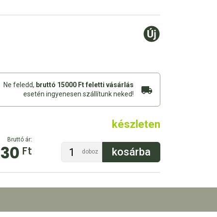
Ne feledd,
bruttó 15000 Ft feletti vásárlás
esetén ingyenesen szállítunk neked!
készleten
Bruttó ár:
730
Ft
doboz