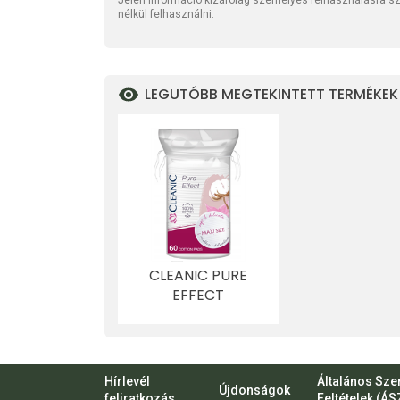
Jelen információ kizárólag személyes felhasználásra szo
nélkül felhasználni.
LEGUTÓBB MEGTEKINTETT TERMÉKEK
CLEANIC PURE
EFFECT
VATTAKORONG
MAXI SIZE 60 DB
Hírlevél
Általános Sze
Újdonságok
feliratkozás
Feltételek (ÁS