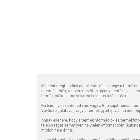
Mindent megteszünk annak érdekében, hogy a termékinfo
a termék fotók, az összetevők, a tápanyagértékek, a die
termékfotókra, amelyek a weboldalon találhatóak.
Ha bármilyen kérdésed van, vagy a Bijó sajátmárkás termé
Vevőszolgálatával, vagy a termék gyártójával, ha nem Bi
Annak ellenére, hogy a termékinformációk és termékfotó
felelősséget semmilyen helytelen információért (különö
módon nem érinti.