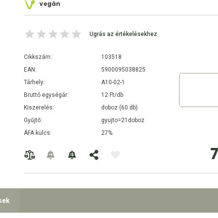
vegán
Ugrás az értékelésekhez
Cikkszám:
103518
EAN:
5900095038825
Tárhely:
A10-02-1
Bruttó egységár:
12 Ft/db
Kiszerelés:
doboz (60 db)
Gyűjtő:
gyujto=21doboz
ÁFA kulcs:
27%
sek