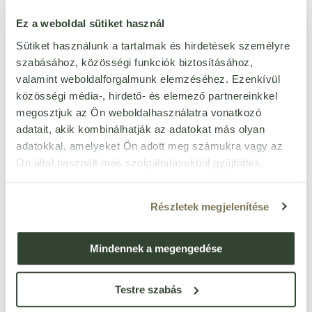
földimogyorótól mentes
Igen
Ez a weboldal sütiket használ
haltól mentes
Igen
Sütiket használunk a tartalmak és hirdetések személyre
mustártól mentes
Igen
szabásához, közösségi funkciók biztosításához,
valamint weboldalforgalmunk elemzéséhez. Ezenkívül
puhatestűektől mentes
Igen
közösségi média-, hirdető- és elemező partnereinkkel
rákféléktől mentes
Igen
megosztjuk az Ön weboldalhasználatra vonatkozó
szezámmagtól mentes
Igen
adatait, akik kombinálhatják az adatokat más olyan
zellertől mentes
Igen
adatokkal, amelyeket Ön adott meg számukra vagy az
csillagfürttől mentes
Igen
Ön által használt más szolgáltatásokból gyűjtöttek.
méztől mentes
Igen
szójamentes
Igen
Részletek megjelenítése
per 100 g
Mindennek a megengedése
kj
144 kJ
kcal
35 kcal
Testre szabás
zsír
0 g