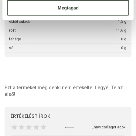
ebből telített zsírsavak
0 g
Megtagad
szénhidrát
3 g
ebből cukrok
1,5 g
rost
11,6 g
fehérje
0 g
só
0 g
Ezt a terméket még senki nem értékelte. Legyél Te az
első!
ÉRTÉKELÉST ÍROK
Ennyi csillagot adok