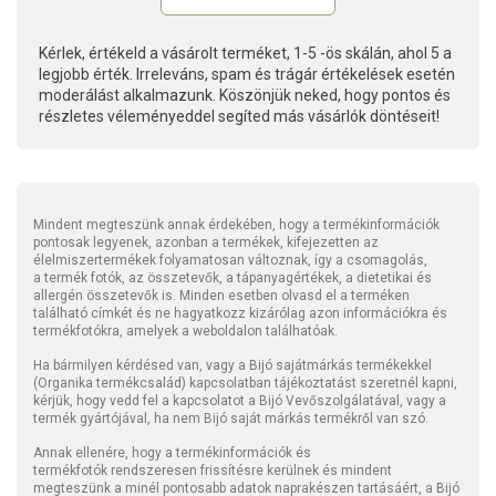
Kérlek, értékeld a vásárolt terméket, 1-5 -ös skálán, ahol 5 a
legjobb érték. Irreleváns, spam és trágár értékelések esetén
moderálást alkalmazunk. Köszönjük neked, hogy pontos és
részletes véleményeddel segíted más vásárlók döntéseit!
Mindent megteszünk annak érdekében, hogy a termékinformációk
pontosak legyenek, azonban a termékek, kifejezetten az
élelmiszertermékek folyamatosan változnak, így a csomagolás,
a termék fotók, az összetevők, a tápanyagértékek, a dietetikai és
allergén összetevők is. Minden esetben olvasd el a terméken
található címkét és ne hagyatkozz kizárólag azon információkra és
termékfotókra, amelyek a weboldalon találhatóak.
Ha bármilyen kérdésed van, vagy a Bijó sajátmárkás termékekkel
(Organika termékcsalád) kapcsolatban tájékoztatást szeretnél kapni,
kérjük, hogy vedd fel a kapcsolatot a Bijó Vevőszolgálatával, vagy a
termék gyártójával, ha nem Bijó saját márkás termékről van szó.
Annak ellenére, hogy a termékinformációk és
termékfotók rendszeresen frissítésre kerülnek és mindent
megteszünk a minél pontosabb adatok naprakészen tartásáért, a Bijó