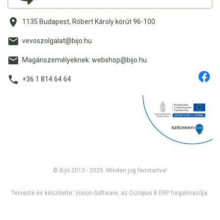
1135 Budapest, Róbert Károly körút 96-100.
vevoszolgalat@bijo.hu
Magánszemélyeknek: webshop@bijo.hu
+36 1 814 64 64
© Bijó 2013 - 2025. Minden jog fenntartva!
Tervezte és készítette:
Vision-Software, az Octopus 8 ERP forgalmazója
.