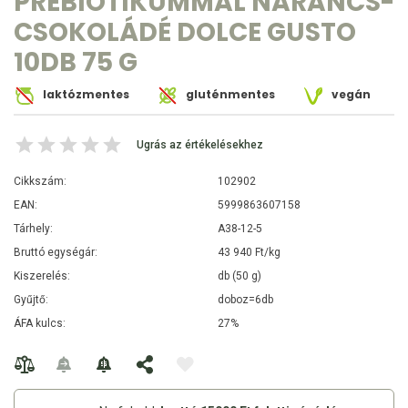
PREBIOTIKUMMAL NARANCS-
CSOKOLÁDÉ DOLCE GUSTO
10DB 75 G
laktózmentes
gluténmentes
vegán
Ugrás az értékelésekhez
Cikkszám:
102902
EAN:
5999863607158
Tárhely:
A38-12-5
Bruttó egységár:
43 940 Ft/kg
Kiszerelés:
db (50 g)
Gyűjtő:
doboz=6db
ÁFA kulcs:
27%