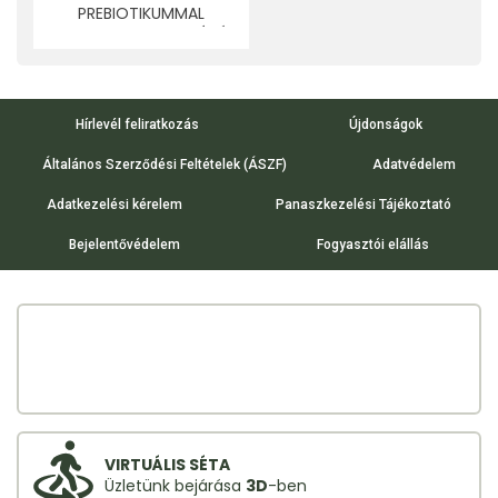
PREBIOTIKUMMAL
NARANCS-CSOKOLÁDÉ
DOLCE GUSTO 10DB 75
G
Hírlevél feliratkozás
Újdonságok
Általános Szerződési Feltételek (ÁSZF)
Adatvédelem
Adatkezelési kérelem
Panaszkezelési Tájékoztató
Bejelentővédelem
Fogyasztói elállás
VIRTUÁLIS SÉTA
Üzletünk bejárása
3D
-ben