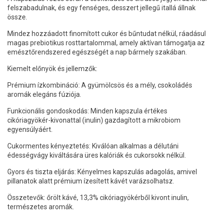
felszabadulnak, és egy fenséges, desszert jellegű itallá állnak
össze.
Mindez hozzáadott finomított cukor és bűntudat nélkül, ráadásul
magas prebiotikus rosttartalommal, amely aktívan támogatja az
emésztőrendszered egészségét a nap bármely szakában.
Kiemelt előnyök és jellemzők:
Prémium ízkombináció: A gyümölcsös és a mély, csokoládés
aromák elegáns fúziója.
Funkcionális gondoskodás: Minden kapszula értékes
cikóriagyökér-kivonattal (inulin) gazdagított a mikrobiom
egyensúlyáért.
Cukormentes kényeztetés: Kiválóan alkalmas a délutáni
édességvágy kiváltására üres kalóriák és cukorsokk nélkül.
Gyors és tiszta eljárás: Kényelmes kapszulás adagolás, amivel
pillanatok alatt prémium ízesített kávét varázsolhatsz.
Összetevők: őrölt kávé, 13,3% cikóriagyökérből kivont inulin,
természetes aromák.