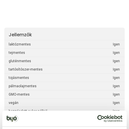
Jellemzők
laktózmentes
Igen
tejmentes
Igen
gluténmentes
Igen
tartósítószer-mentes
Igen
tojásmentes
Igen
pálmaolajmentes
Igen
GMO-mentes
Igen
vegán
Igen
hozzáadott cukor nélkül
Igen
alacsony cukortartalmú
Igen
dióféléktől mentes
Igen