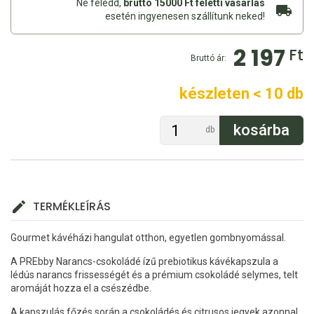
Ne feledd,
bruttó 15000 Ft feletti vásárlás
esetén ingyenesen szállítunk neked!
2 197
Ft
Bruttó ár:
készleten < 10 db
db
TERMÉKLEÍRÁS
Gourmet kávéházi hangulat otthon, egyetlen gombnyomással.
A PREbby Narancs-csokoládé ízű prebiotikus kávékapszula a
lédús narancs frissességét és a prémium csokoládé selymes, telt
aromáját hozza el a csészédbe.
A kapszulás főzés során a csokoládés és citrusos jegyek azonnal