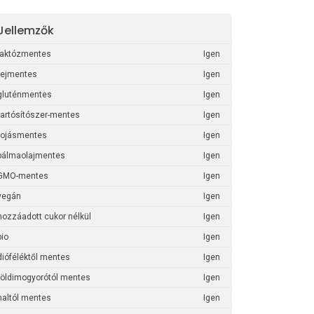
Jellemzők
laktózmentes
Igen
tejmentes
Igen
gluténmentes
Igen
tartósítószer-mentes
Igen
tojásmentes
Igen
pálmaolajmentes
Igen
GMO-mentes
Igen
vegán
Igen
hozzáadott cukor nélkül
Igen
bio
Igen
dióféléktől mentes
Igen
földimogyorótól mentes
Igen
haltól mentes
Igen