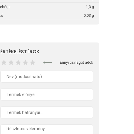
fehérje
1,3 g
só
0,03 g
ÉRTÉKELÉST ÍROK
Ennyi csillagot adok