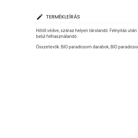
TERMÉKLEÍRÁS
Hőtől védve, száraz helyen tárolandó. Felnyitás ut
belül felhaszn
Összetevők: BIO paradicsom darabok, BIO paradics