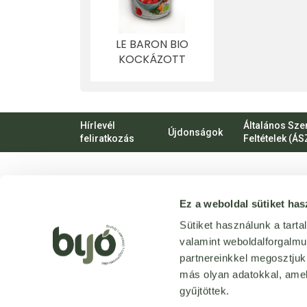
LE BARON BIO
KOCKÁZOTT
PARADICSOM 400
G
Hírlevél
Általános Sze
Újdonságok
feliratkozás
Feltételek (ÁS
VIRTUÁLIS
Ez a weboldal sütiket has
SÉTA
Üzletünk
Sütiket használunk a tart
bejárása
valamint weboldalforgalm
3D
-ben
partnereinkkel megosztjuk
más olyan adatokkal, amel
gyűjtöttek.
Tervezte és készítette:
Vision-Software, az Octopus 8 ERP 