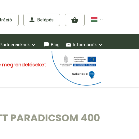
tráció
Belépés
Partnereinknek
Blog
Információk
mre megrendeléseket
TT PARADICSOM 400