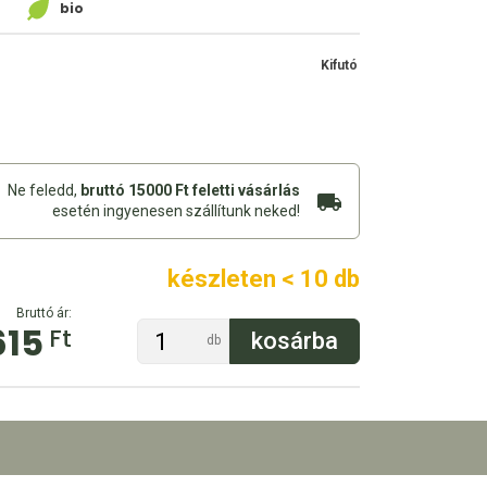
bio
Kifutó
Ne feledd,
bruttó 15000 Ft feletti vásárlás
esetén ingyenesen szállítunk neked!
készleten < 10 db
Bruttó ár:
615
Ft
db