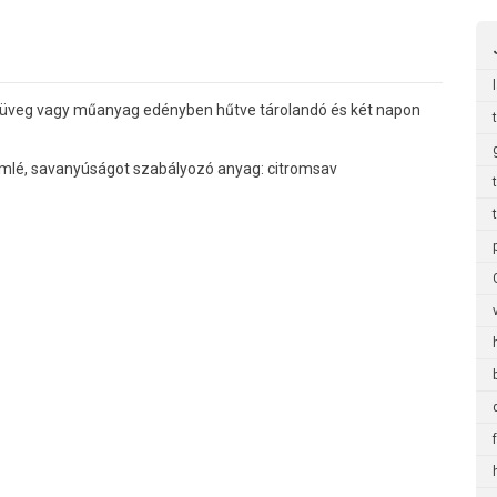
án üveg vagy műanyag edényben hűtve tárolandó és két napon
álandó.
omlé, savanyúságot szabályozó anyag: citromsav