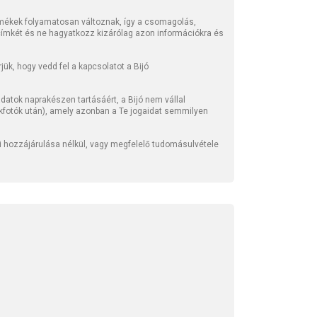
mékek folyamatosan változnak, így a csomagolás,
 címkét és ne hagyatkozz kizárólag azon információkra és
ük, hogy vedd fel a kapcsolatot a Bijó
atok naprakészen tartásáért, a Bijó nem vállal
kfotók után), amely azonban a Te jogaidat semmilyen
li hozzájárulása nélkül, vagy megfelelő tudomásulvétele