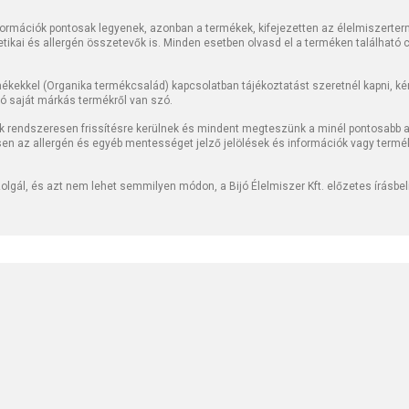
rmációk pontosak legyenek, azonban a termékek, kifejezetten az élelmiszerter
tetikai és allergén összetevők is. Minden esetben olvasd el a terméken található
kekkel (Organika termékcsalád) kapcsolatban tájékoztatást szeretnél kapni, kérj
jó saját márkás termékről van szó.
k rendszeresen frissítésre kerülnek és mindent megteszünk a minél pontosabb ad
sen az allergén és egyéb mentességet jelző jelölések és információk vagy termé
lgál, és azt nem lehet semmilyen módon, a Bijó Élelmiszer Kft. előzetes írásbe