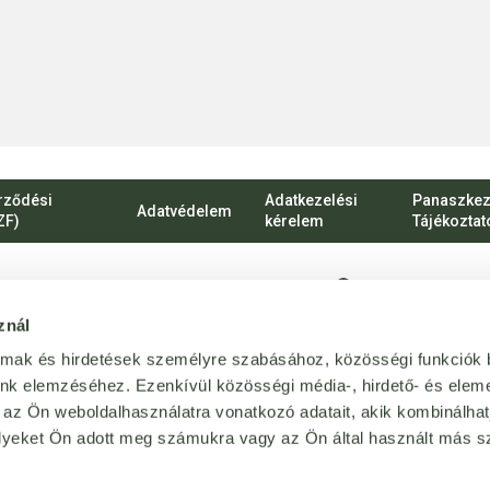
rződési
Adatkezelési
Panaszkez
Adatvédelem
ZF)
kérelem
Tájékoztat
1135 Budapest, Ró
znál
vevoszolgalat@bij
almak és hirdetések személyre szabásához, közösségi funkciók 
Magánszemélyekn
unk elemzéséhez. Ezenkívül közösségi média-, hirdető- és elem
 az Ön weboldalhasználatra vonatkozó adatait, akik kombinálhat
+36 1 814 64 64
yeket Ön adott meg számukra vagy az Ön által használt más sz
forgalmazója
.