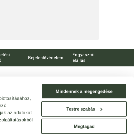
elési
Fogyasztói
Bejelentővédelem
ó
elállás
bert Károly körút 96-100.
o.hu
Mindennek a megengedése
biztosításához,
ek: webshop@bijo.hu
ező
Testre szabás
ják az adatokat
olgáltatásokból
Megtagad
© Bijó 2013 - 2025. Minden jog fenntartva!