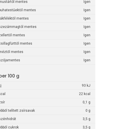
mustártól mentes
Igen
puhatestűektől mentes
Igen
rákféléktől mentes
Igen
szezámmagtól mentes
Igen
zellertől mentes
Igen
csillagfürttől mentes
Igen
méztől mentes
Igen
szójamentes
Igen
per 100 g
kj
93 kJ
kcal
22 kcal
zsír
0,1 g
ebből telített zsírsavak
0 g
szénhidrát
3,5 g
ebből cukrok
3,5 g