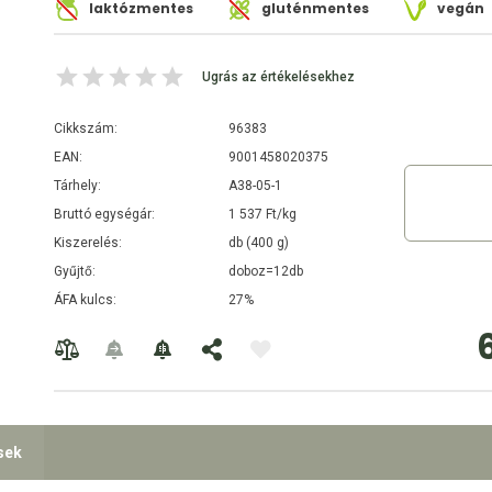
laktózmentes
gluténmentes
vegán
Ugrás az értékelésekhez
Cikkszám:
96383
EAN:
9001458020375
Tárhely:
A38-05-1
Bruttó egységár:
1 537 Ft/kg
Kiszerelés:
db (400 g)
Gyűjtő:
doboz=12db
ÁFA kulcs:
27%
sek