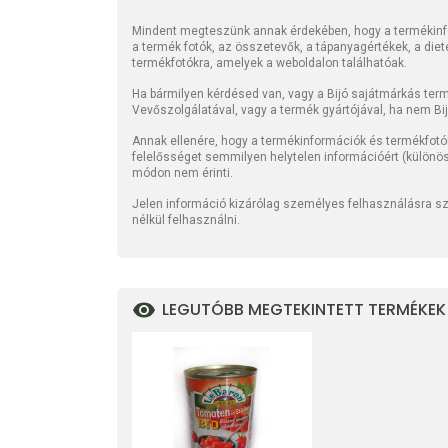
Mindent megteszünk annak érdekében, hogy a termékinfo
a termék fotók, az összetevők, a tápanyagértékek, a die
termékfotókra, amelyek a weboldalon találhatóak.
Ha bármilyen kérdésed van, vagy a Bijó sajátmárkás termé
Vevőszolgálatával, vagy a termék gyártójával, ha nem Bi
Annak ellenére, hogy a termékinformációk és termékfotó
felelősséget semmilyen helytelen információért (különö
módon nem érinti.
Jelen információ kizárólag személyes felhasználásra szo
nélkül felhasználni.
LEGUTÓBB MEGTEKINTETT TERMÉKEK