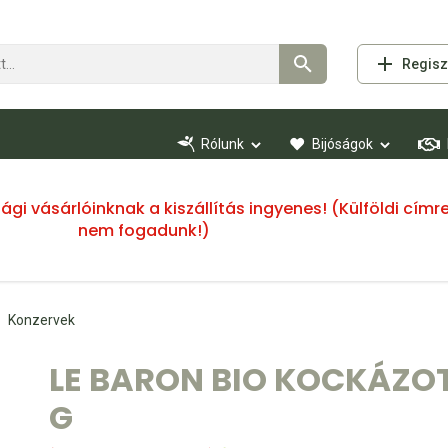
Regisz
Rólunk
Bijóságok
ssági vásárlóinknak a kiszállítás ingyenes! (Külföldi cí
nem fogadunk!)
Konzervek
LE BARON BIO KOCKÁZO
G