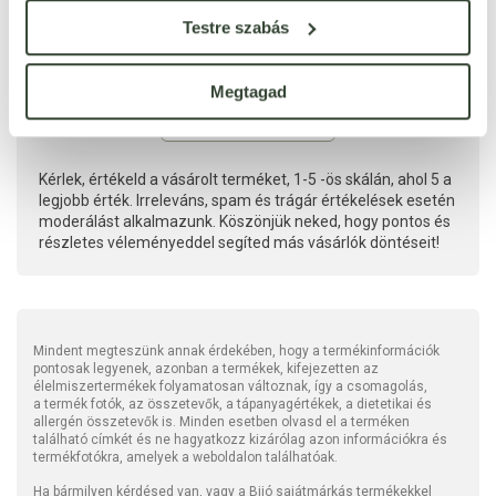
Testre szabás
Megtagad
Kérlek, értékeld a vásárolt terméket, 1-5 -ös skálán, ahol 5 a
legjobb érték. Irreleváns, spam és trágár értékelések esetén
moderálást alkalmazunk. Köszönjük neked, hogy pontos és
részletes véleményeddel segíted más vásárlók döntéseit!
Mindent megteszünk annak érdekében, hogy a termékinformációk
pontosak legyenek, azonban a termékek, kifejezetten az
élelmiszertermékek folyamatosan változnak, így a csomagolás,
a termék fotók, az összetevők, a tápanyagértékek, a dietetikai és
allergén összetevők is. Minden esetben olvasd el a terméken
található címkét és ne hagyatkozz kizárólag azon információkra és
termékfotókra, amelyek a weboldalon találhatóak.
Ha bármilyen kérdésed van, vagy a Bijó sajátmárkás termékekkel