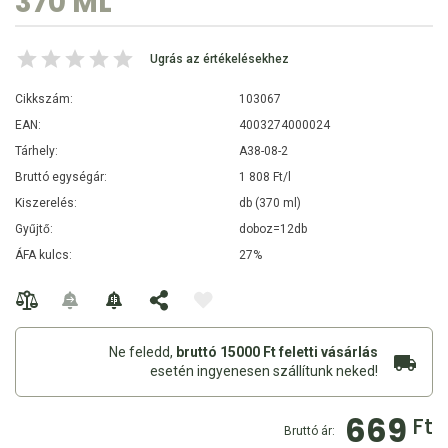
370 ML
Ugrás az értékelésekhez
Cikkszám:
103067
EAN:
4003274000024
Tárhely:
A38-08-2
Bruttó egységár:
1 808 Ft/l
Kiszerelés:
db (370 ml)
Gyűjtő:
doboz=12db
ÁFA kulcs:
27%
Ne feledd,
bruttó 15000 Ft feletti vásárlás
esetén ingyenesen szállítunk neked!
669
Ft
Bruttó ár: