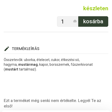
készleten
db
TERMÉKLEÍRÁS
Összetevők: uborka, ételecet, cukor, étkezési só,
hagyma,
mustármag
, kapor, borsszemek, fűszerkivonat
(
mustárt
tartalmaz).
Ezt a terméket még senki nem értékelte. Legyél Te az
első!