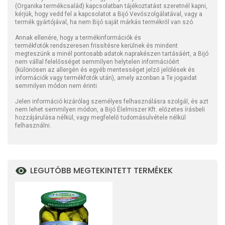
(Organika termékcsalád) kapcsolatban tájékoztatást szeretnél kapni,
kérjük, hogy vedd fel a kapcsolatot a Bijó Vevőszolgálatával, vagy a
termék gyártójával, ha nem Bijó saját márkás termékről van szó.
Annak ellenére, hogy a termékinformációk és
termékfotók rendszeresen frissítésre kerülnek és mindent
megteszünk a minél pontosabb adatok naprakészen tartásáért, a Bijó
nem vállal felelősséget semmilyen helytelen információért
(különösen az allergén és egyéb mentességet jelző jelölések és
információk vagy termékfotók után), amely azonban a Te jogaidat
semmilyen módon nem érinti.
Jelen információ kizárólag személyes felhasználásra szolgál, és azt
nem lehet semmilyen módon, a Bijó Élelmiszer Kft. előzetes írásbeli
hozzájárulása nélkül, vagy megfelelő tudomásulvétele nélkül
felhasználni.
LEGUTÓBB MEGTEKINTETT TERMÉKEK